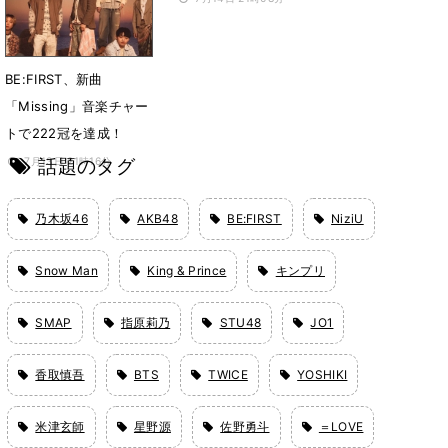
獲得
7月16日 10時04分
BE:FIRST、新曲
「Missing」音楽チャー
トで222冠を達成！
話題のタグ
7月13日 21時16分
乃木坂46
AKB48
BE:FIRST
NiziU
Snow Man
King & Prince
キンプリ
SMAP
指原莉乃
STU48
JO1
香取慎吾
BTS
TWICE
YOSHIKI
米津玄師
星野源
佐野勇斗
＝LOVE