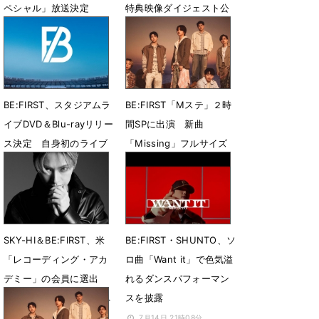
ペシャル」放送決定
特典映像ダイジェスト公
開
7月27日 12時34分
7月26日 12時42分
BE:FIRST、スタジアムラ
BE:FIRST「Mステ」２時
イブDVD＆Blu-rayリリー
間SPに出演 新曲
ス決定 自身初のライブ
「Missing」フルサイズ
音源CDも収録
で生パフォ
7月21日 13時56分
7月18日 11時08分
SKY-HI＆BE:FIRST、米
BE:FIRST・SHUNTO、ソ
「レコーディング・アカ
ロ曲「Want it」で色気溢
デミー」の会員に選出
れるダンスパフォーマン
「第69回グラミー賞」へ
スを披露
の投票および出席資格を
7月14日 21時08分