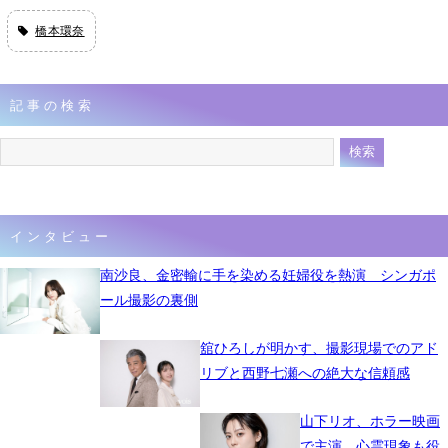
橋本環奈
記事の検索
インタビュー
南沙良、金密輸に手を染める妊婦役を熱演 シンガポ
ール撮影の裏側
舘ひろしが明かす、撮影現場でのアド
リブと西野七瀬への絶大な信頼感
山下リオ、ホラー映画
で主演 心霊現象も役