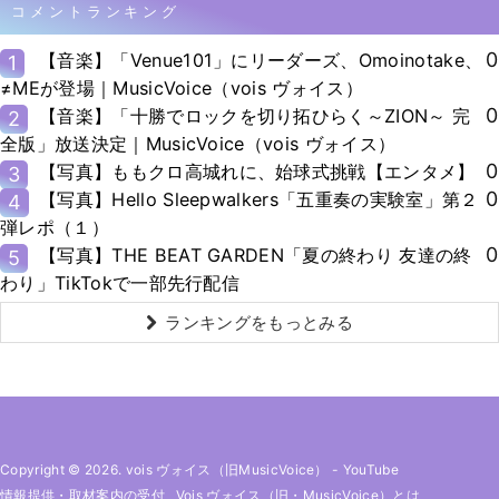
コメントランキング
0
【音楽】「Venue101」にリーダーズ、Omoinotake、
1
≠MEが登場｜MusicVoice（vois ヴォイス）
0
【音楽】「十勝でロックを切り拓ひらく～ZION～ 完
2
全版」放送決定｜MusicVoice（vois ヴォイス）
0
【写真】ももクロ高城れに、始球式挑戦【エンタメ】
3
0
【写真】Hello Sleepwalkers「五重奏の実験室」第２
4
弾レポ（１）
0
【写真】THE BEAT GARDEN「夏の終わり 友達の終
5
わり」TikTokで一部先行配信
ランキングをもっとみる
Copyright © 2026. vois ヴォイス（旧MusicVoice）
-
YouTube
情報提供・取材案内の受付
Vois ヴォイス（旧・MusicVoice）とは