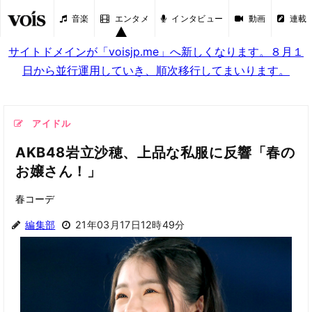
音楽
エンタメ
インタビュー
動画
連載
サイトドメインが「voisjp.me」へ新しくなります。８月１
日から並行運用していき、順次移行してまいります。
アイドル
AKB48岩立沙穂、上品な私服に反響「春の
お嬢さん！」
春コーデ
編集部
21年03月17日12時49分