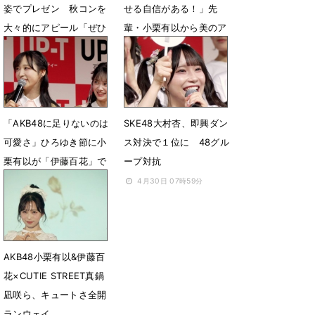
姿でプレゼン 秋コンを
せる自信がある！」先
大々的にアピール「ぜひ
輩・小栗有以から美のア
注目して頂けたら！」
ドバイスも
6月6日 08時10分
5月6日 05時52分
「AKB48に足りないのは
SKE48大村杏、即興ダン
可愛さ」ひろゆき節に小
ス対決で１位に 48グル
栗有以が「伊藤百花」で
ープ対抗
対抗「います！」
4月30日 07時59分
4月30日 08時12分
AKB48小栗有以&伊藤百
花×CUTIE STREET真鍋
凪咲ら、キュートさ全開
ランウェイ