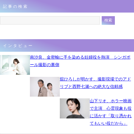
記事の検索
4月20日 07時38分
インタビュー
南沙良、金密輸に手を染める妊婦役を熱演 シンガポ
ール撮影の裏側
舘ひろしが明かす、撮影現場でのアド
リブと西野七瀬への絶大な信頼感
山下リオ、ホラー映画
で主演 心霊現象も役
に活かす「取り憑かれ
てもいい役だから」