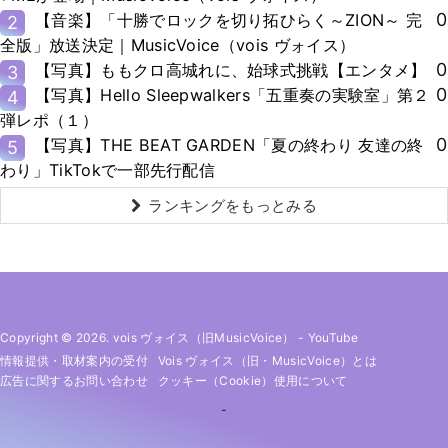
0
【音楽】「十勝でロックを切り拓ひらく～ZION～ 完
2
全版」放送決定｜MusicVoice（vois ヴォイス）
0
【写真】ももクロ高城れに、始球式挑戦【エンタメ】
3
0
【写真】Hello Sleepwalkers「五重奏の実験室」第２
4
弾レポ（１）
0
【写真】THE BEAT GARDEN「夏の終わり 友達の終
5
わり」TikTokで一部先行配信
ランキングをもっとみる
Copyright © 2026. vois ヴォイス（旧MusicVoice）
-
YouTube
情報提供・取材案内の受付
Vois ヴォイス（旧・MusicVoice）とは
広告に関するお問い合わせ
クッキー（cookie）使用について
-