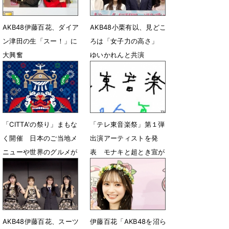
AKB48伊藤百花、ダイア
AKB48小栗有以、見どこ
ン津田の生「スー！」に
ろは「女子力の高さ」
大興奮
ゆいかれんと共演
8月2日 07時02分
7月13日 14時17分
「CITTA'の祭り」まもな
「テレ東音楽祭」第１弾
く開催 ⽇本のご当地メ
出演アーティストを発
ニューや世界のグルメが
表 モナキと超とき宣が
100種類以上集結
福岡の意外なスポットか
ら生中継
6月17日 19時00分
6月15日 12時00分
AKB48伊藤百花、スーツ
伊藤百花「AKB48を沼ら