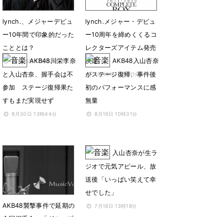
lynch.、メジャーデビュ
lynch.メジャー・デビュ
ー10年間で印象的だった
ー10周年を締めくくるコ
こととは？
レクターズアイテム発売
AKB48川栄李奈
決定
AKB48入山杏奈
12月25日 17時00分
と入山杏奈、握手会は不
がステージ復帰、事件後
10月31日 22時11分
参加 ステージ復帰果た
初のパフォーマンスに感
すもまだ実現せず
無量
8月30日 13時44分
8月19日 10時31分
入山杏奈が生ラ
ジオで元気アピール、放
送後「いっぱい笑えて幸
せでした」
AKB48襲撃事件で延期の
7月18日 13時18分