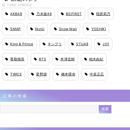
7月8日 00時35分
AKB48
乃木坂46
BE:FIRST
指原莉乃
SMAP
NiziU
Snow Man
YOSHIKI
King & Prince
キンプリ
STU48
JO1
香取慎吾
BTS
米津玄師
柏木由紀
TWICE
星野源
橋本環奈
中居正広
記事の検索