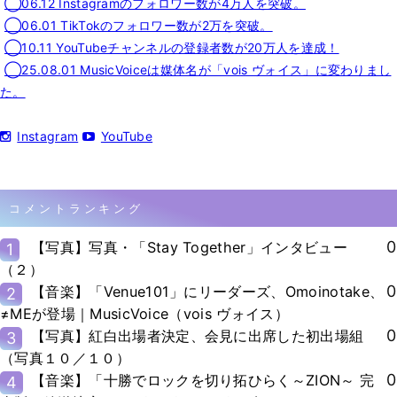
◯06.12 Instagramのフォロワー数が4万人を突破。
◯06.01 TikTokのフォロワー数が2万を突破。
◯10.11 YouTubeチャンネルの登録者数が20万人を達成！
◯25.08.01 MusicVoiceは媒体名が「vois ヴォイス」に変わりまし
た。
Instagram
YouTube
コメントランキング
0
【写真】写真・「Stay Together」インタビュー
1
（２）
0
【音楽】「Venue101」にリーダーズ、Omoinotake、
2
≠MEが登場｜MusicVoice（vois ヴォイス）
0
【写真】紅白出場者決定、会見に出席した初出場組
3
（写真１０／１０）
0
【音楽】「十勝でロックを切り拓ひらく～ZION～ 完
4