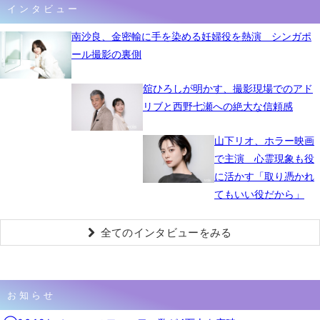
インタビュー
南沙良、金密輸に手を染める妊婦役を熱演 シンガポ
ール撮影の裏側
舘ひろしが明かす、撮影現場でのアド
リブと西野七瀬への絶大な信頼感
山下リオ、ホラー映画
で主演 心霊現象も役
に活かす「取り憑かれ
てもいい役だから」
全てのインタビューをみる
お知らせ