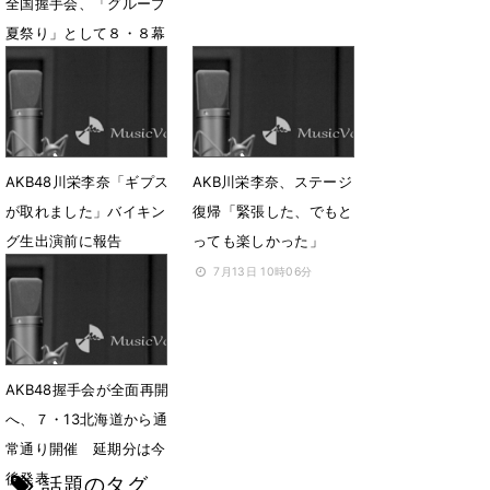
全国握手会、「グループ
夏祭り」として８・８幕
張で代替開催
8月1日 20時45分
AKB48川栄李奈「ギプス
AKB川栄李奈、ステージ
が取れました」バイキン
復帰「緊張した、でもと
グ生出演前に報告
っても楽しかった」
7月17日 11時40分
7月13日 10時06分
AKB48握手会が全面再開
へ、７・13北海道から通
常通り開催 延期分は今
後発表
話題のタグ