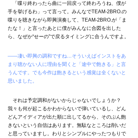
「喋り終わったら曲に一回戻って終わろうね、僕が
手を挙げるわ」って言って。みんなでTEAM-2BRO.の
喋りを聴きながら即興演奏して、TEAM-2BRO.が「ま
たな！」と言ったあとに僕がみんなに合図を出した
ら、なぜか“せーの”で戻るタイミングに合うんですよ。
――凄い即興の調和ですね…そういえばインストをあ
まり聴かない人に理由を聞くと「途中で飽きる」と言
うんです。でも今作は飽きるという感覚は全くないと
思いました。
それは予定調和がないからじゃないでしょうか？
我々も何が起こるかわからないで弾いているし、どん
どんアイディアが出た順に出してるから、そのぶん飽
きないという自信はあります。無駄なところは削いだ
と思っていますし。わりとシンプルにやったつもりで