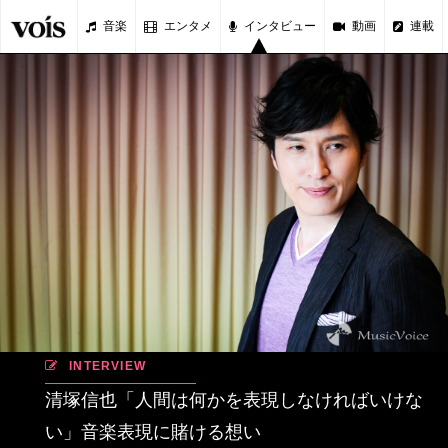
音楽
エンタメ
インタビュー
動画
連載
INTERVIEW
清塚信也「人間は何かを表現しなければいけな
い」音楽表現に賭ける想い