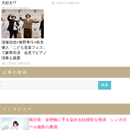
大好き!?
4月1日 21時03分
8月7日 21時48分
清塚信也×角野隼斗×鈴木
優人「こども音楽フェス」
で豪華共演 会見でピアノ
演奏も披露
2月9日 23時41分
記事の検索
インタビュー
南沙良、金密輸に手を染める妊婦役を熱演 シンガポ
ール撮影の裏側