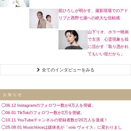
舘ひろしが明かす、撮影現場でのアド
リブと西野七瀬への絶大な信頼感
山下リオ、ホラー映画
で主演 心霊現象も役
に活かす「取り憑かれ
てもいい役だから」
全てのインタビューをみる
お知らせ
◯06.12 Instagramのフォロワー数が4万人を突破。
◯06.01 TikTokのフォロワー数が2万を突破。
◯10.11 YouTubeチャンネルの登録者数が20万人を達成！
◯25.08.01 MusicVoiceは媒体名が「vois ヴォイス」に変わりまし