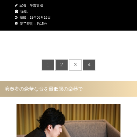
記者：平吉賢治
撮影:
掲載：19年08月16日
読了時間：約15分
1
2
3
4
演奏者の豪華な音を最低限の楽器で