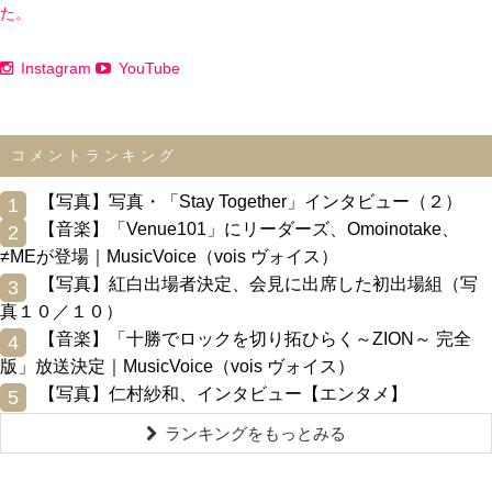
た。
Instagram
YouTube
コメントランキング
0
【写真】写真・「Stay Together」インタビュー（２）
1
0
【音楽】「Venue101」にリーダーズ、Omoinotake、
2
≠MEが登場｜MusicVoice（vois ヴォイス）
0
【写真】紅白出場者決定、会見に出席した初出場組（写
3
真１０／１０）
0
【音楽】「十勝でロックを切り拓ひらく～ZION～ 完全
4
版」放送決定｜MusicVoice（vois ヴォイス）
0
【写真】仁村紗和、インタビュー【エンタメ】
5
ランキングをもっとみる