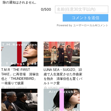
関連する記事
T.M.R「THE FIRST
LUNA SEA・SUGIZO、10
TAKE」に再登場 清塚信
歳で人生激変させた作曲家
也と「THUNDERBIRD」
を熱弁 清塚信也も驚くバ
一発撮りで披露
ルトーク愛
7月22日 18時04分
5月28日 18時26分