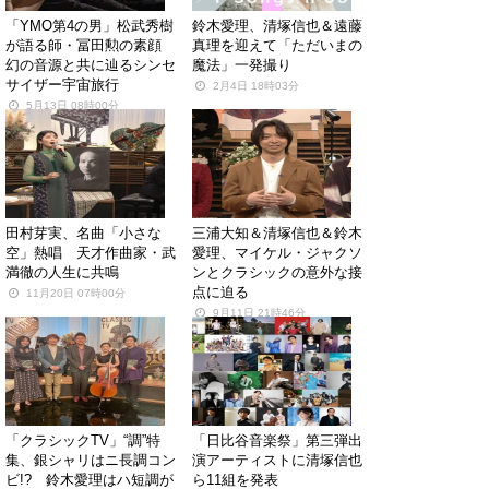
「YMO第4の男」松武秀樹
鈴木愛理、清塚信也＆遠藤
が語る師・冨田勲の素顔
真理を迎えて「ただいまの
幻の音源と共に辿るシンセ
魔法」一発撮り
サイザー宇宙旅行
2月4日 18時03分
5月13日 08時00分
田村芽実、名曲「小さな
三浦大知＆清塚信也＆鈴木
空」熱唱 天才作曲家・武
愛理、マイケル・ジャクソ
満徹の人生に共鳴
ンとクラシックの意外な接
点に迫る
11月20日 07時00分
9月11日 21時46分
「クラシックTV」“調”特
「日比谷音楽祭」第三弾出
集、銀シャリはニ長調コン
演アーティストに清塚信也
ビ!? 鈴木愛理はハ短調が
ら11組を発表