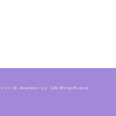
 ヴォイス（旧・MusicVoice）とは
広告に関するお問い合わせ