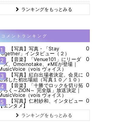
ランキングをもっとみる
コメントランキング
0
【写真】写真・「Stay
1
Together」インタビュー（２）
0
【音楽】「Venue101」にリーダ
2
ーズ、Omoinotake、≠MEが登場｜
MusicVoice（vois ヴォイス）
0
【写真】紅白出場者決定、会見に
3
出席した初出場組（写真１０／１０）
0
【音楽】「十勝でロックを切り拓
4
ひらく～ZION～ 完全版」放送決定｜
MusicVoice（vois ヴォイス）
0
【写真】仁村紗和、インタビュー
5
【エンタメ】
ランキングをもっとみる