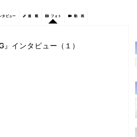
ンタビュー
連 載
フォト
動 画
ING』インタビュー（１）