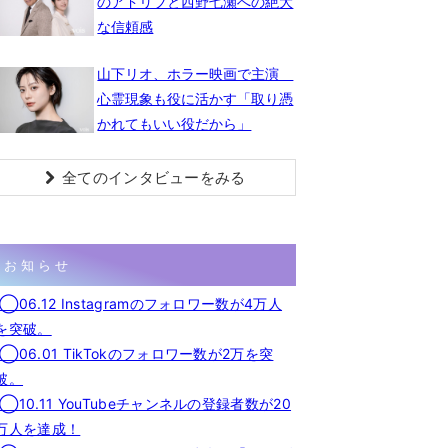
のアドリブと西野七瀬への絶大
な信頼感
山下リオ、ホラー映画で主演
心霊現象も役に活かす「取り憑
かれてもいい役だから」
全てのインタビューをみる
お知らせ
◯06.12 Instagramのフォロワー数が4万人
を突破。
◯06.01 TikTokのフォロワー数が2万を突
破。
◯10.11 YouTubeチャンネルの登録者数が20
万人を達成！