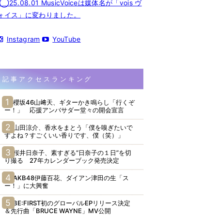
◯25.08.01 MusicVoiceは媒体名が「vois ヴ
ォイス」に変わりました。
Instagram
YouTube
記事アクセスランキング
櫻坂46山﨑天、ギターかき鳴らし「行くぞ
ー！」 応援アンバサダー堂々の開会宣言
山田涼介、香水をまとう「僕を嗅ぎたいで
すよね？すごくいい香りです、僕（笑）」
桜井日奈子、素すぎる“日奈子の１日”を切
り撮る 27年カレンダーブック発売決定
AKB48伊藤百花、ダイアン津田の生「ス
ー！」に大興奮
BE:FIRST初のグローバルEPリリース決定
＆先行曲「BRUCE WAYNE」MV公開