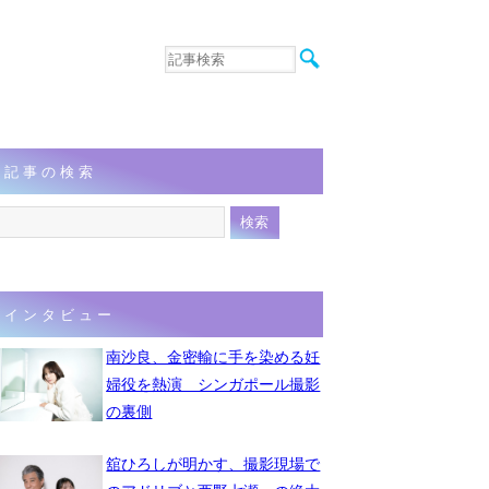
音楽
エンタメ
インタビュー
動画
記事の検索
連載
フォト
インタビュー
南沙良、金密輸に手を染める妊
婦役を熱演 シンガポール撮影
の裏側
舘ひろしが明かす、撮影現場で