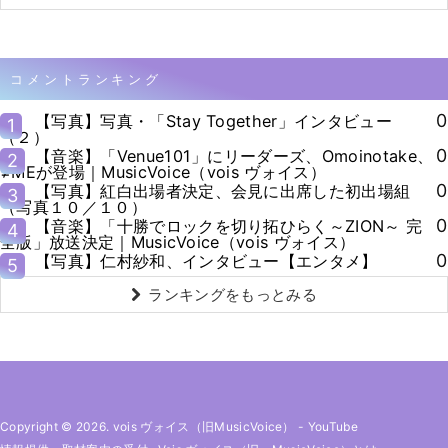
コメントランキング
0
【写真】写真・「Stay Together」インタビュー
1
（２）
0
【音楽】「Venue101」にリーダーズ、Omoinotake、
2
≠MEが登場｜MusicVoice（vois ヴォイス）
0
【写真】紅白出場者決定、会見に出席した初出場組
3
（写真１０／１０）
0
【音楽】「十勝でロックを切り拓ひらく～ZION～ 完
4
全版」放送決定｜MusicVoice（vois ヴォイス）
0
【写真】仁村紗和、インタビュー【エンタメ】
5
ランキングをもっとみる
Copyright © 2026. vois ヴォイス（旧MusicVoice）
-
YouTube