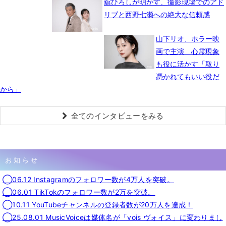
舘ひろしが明かす、撮影現場でのアド
リブと西野七瀬への絶大な信頼感
山下リオ、ホラー映
画で主演 心霊現象
も役に活かす「取り
憑かれてもいい役だ
から」
全てのインタビューをみる
お知らせ
◯06.12 Instagramのフォロワー数が4万人を突破。
◯06.01 TikTokのフォロワー数が2万を突破。
◯10.11 YouTubeチャンネルの登録者数が20万人を達成！
◯25.08.01 MusicVoiceは媒体名が「vois ヴォイス」に変わりまし