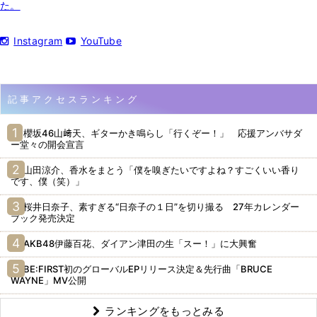
た。
Instagram
YouTube
記事アクセスランキング
櫻坂46山﨑天、ギターかき鳴らし「行くぞー！」 応援アンバサダ
ー堂々の開会宣言
山田涼介、香水をまとう「僕を嗅ぎたいですよね？すごくいい香り
です、僕（笑）」
桜井日奈子、素すぎる“日奈子の１日”を切り撮る 27年カレンダー
ブック発売決定
AKB48伊藤百花、ダイアン津田の生「スー！」に大興奮
BE:FIRST初のグローバルEPリリース決定＆先行曲「BRUCE
WAYNE」MV公開
ランキングをもっとみる