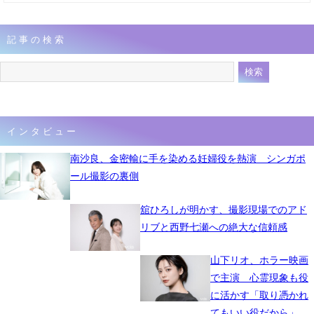
記事の検索
インタビュー
南沙良、金密輸に手を染める妊婦役を熱演 シンガポ
ール撮影の裏側
舘ひろしが明かす、撮影現場でのアド
リブと西野七瀬への絶大な信頼感
山下リオ、ホラー映画
で主演 心霊現象も役
に活かす「取り憑かれ
てもいい役だから」