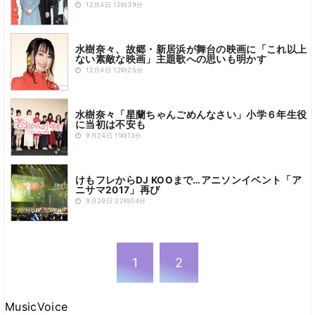
12月4日 12時39分
水樹奈々、故郷・新居浜が舞台の映画に「これ以上
ない素敵な映画」主題歌への思いも明かす
12月4日 12時25分
水樹奈々「星蘭ちゃんごめんなさい」小学６年生役
に当初は不安も
9月24日 11時13分
けもフレからDJ KOOまで…アニソンイベント「ア
ニサマ2017」再び
9月29日 22時04分
1
2
MusicVoice