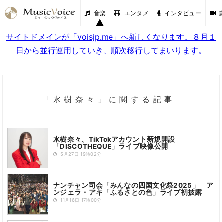
音楽
エンタメ
インタビュー
サイトドメインが「voisjp.me」へ新しくなります。８月１
日から並行運用していき、順次移行してまいります。
「水樹奈々」に関する記事
水樹奈々、TikTokアカウント新規開設
「DISCOTHEQUE」ライブ映像公開
5月27日 19時02分
ナンチャン司会「みんなの四国文化祭2025」 ア
ンジェラ・アキ「ふるさとの色」ライブ初披露
11月16日 17時00分