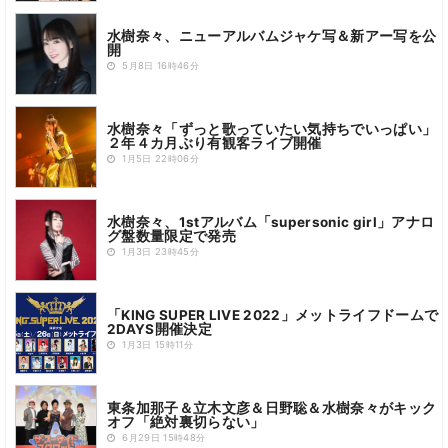
水樹奈々、ニューアルバムジャケ写＆新アー写を公
開
5月8日 16時46分
水樹奈々「ずっと歌っていたい気持ちでいっぱい」
２年４カ月ぶり有観客ライブ開催
1月5日 22時06分
水樹奈々、1stアルバム「supersonic girl」アナロ
グ盤数量限定で発売
1月3日 23時45分
「KING SUPER LIVE 2022」メットライフドームで
2DAYS開催決定
1月3日 15時11分
東条加那子＆立木文彦＆日野聡＆水樹奈々がキック
オフ「絶対裏切らない」
6月29日 15時48分