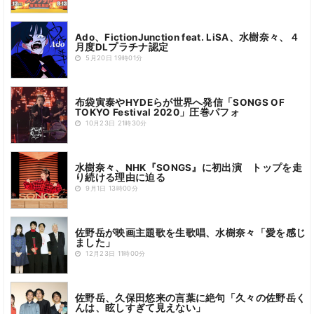
Ado、FictionJunction feat. LiSA、水樹奈々、４
月度DLプラチナ認定
5月20日 19時01分
布袋寅泰やHYDEらが世界へ発信「SONGS OF
TOKYO Festival 2020」圧巻パフォ
10月23日 21時30分
水樹奈々、NHK『SONGS』に初出演 トップを走
り続ける理由に迫る
9月1日 13時00分
佐野岳が映画主題歌を生歌唱、水樹奈々「愛を感じ
ました」
12月23日 11時00分
佐野岳、久保田悠来の言葉に絶句「久々の佐野岳く
んは、眩しすぎて見えない」