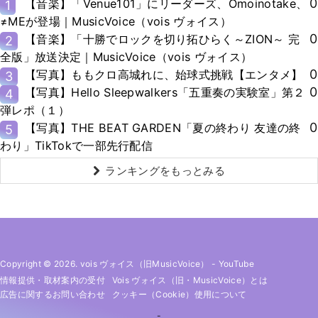
0
【音楽】「Venue101」にリーダーズ、Omoinotake、
1
≠MEが登場｜MusicVoice（vois ヴォイス）
0
【音楽】「十勝でロックを切り拓ひらく～ZION～ 完
2
全版」放送決定｜MusicVoice（vois ヴォイス）
0
【写真】ももクロ高城れに、始球式挑戦【エンタメ】
3
0
【写真】Hello Sleepwalkers「五重奏の実験室」第２
4
弾レポ（１）
0
【写真】THE BEAT GARDEN「夏の終わり 友達の終
5
わり」TikTokで一部先行配信
ランキングをもっとみる
Copyright © 2026. vois ヴォイス（旧MusicVoice）
-
YouTube
情報提供・取材案内の受付
Vois ヴォイス（旧・MusicVoice）とは
広告に関するお問い合わせ
クッキー（cookie）使用について
-