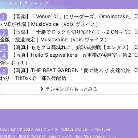
コメントランキング
0
【音楽】「Venue101」にリーダーズ、Omoinotake、
1
≠MEが登場｜MusicVoice（vois ヴォイス）
0
【音楽】「十勝でロックを切り拓ひらく～ZION～ 完
2
全版」放送決定｜MusicVoice（vois ヴォイス）
0
【写真】ももクロ高城れに、始球式挑戦【エンタメ】
3
0
【写真】Hello Sleepwalkers「五重奏の実験室」第２
4
弾レポ（１）
0
【写真】THE BEAT GARDEN「夏の終わり 友達の終
5
わり」TikTokで一部先行配信
ランキングをもっとみる
Copyright © 2026. vois ヴォイス（旧MusicVoice）
-
YouTube
情報提供・取材案内の受付
Vois ヴォイス（旧・MusicVoice）とは