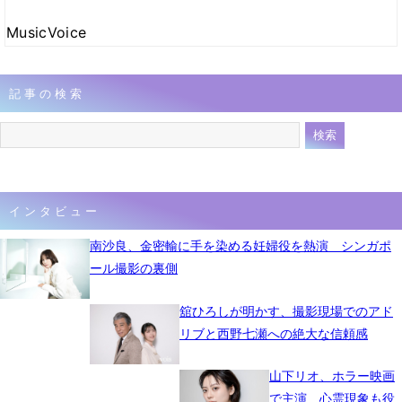
MusicVoice
記事の検索
インタビュー
南沙良、金密輸に手を染める妊婦役を熱演 シンガポ
ール撮影の裏側
舘ひろしが明かす、撮影現場でのアド
リブと西野七瀬への絶大な信頼感
山下リオ、ホラー映画
で主演 心霊現象も役