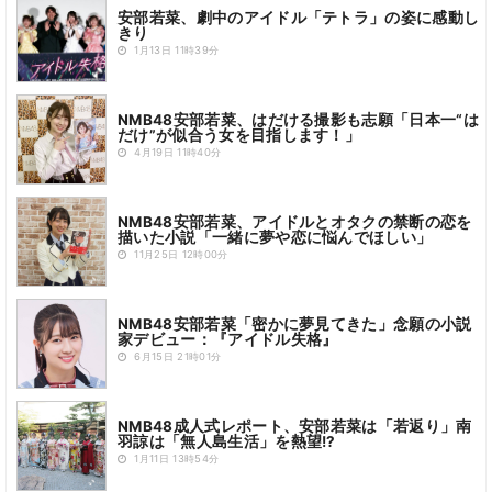
安部若菜、劇中のアイドル「テトラ」の姿に感動し
きり
1月13日 11時39分
NMB48安部若菜、はだける撮影も志願「日本一“は
だけ”が似合う女を目指します！」
4月19日 11時40分
NMB48安部若菜、アイドルとオタクの禁断の恋を
描いた小説「一緒に夢や恋に悩んでほしい」
11月25日 12時00分
NMB48安部若菜「密かに夢見てきた」念願の小説
家デビュー：『アイドル失格』
6月15日 21時01分
NMB48成人式レポート、安部若菜は「若返り」南
羽諒は「無人島生活」を熱望!?
1月11日 13時54分