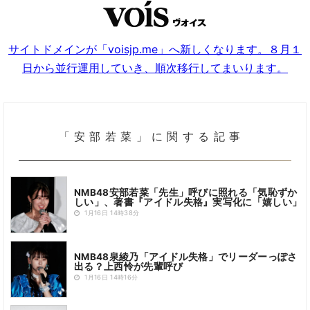
サイトドメインが「voisjp.me」へ新しくなります。８月１
日から並行運用していき、順次移行してまいります。
「安部若菜」に関する記事
NMB48安部若菜「先生」呼びに照れる「気恥ずか
しい」、著書『アイドル失格』実写化に「嬉しい」
1月16日 14時38分
NMB48泉綾乃「アイドル失格」でリーダーっぽさ
出る？上西怜が先輩呼び
1月16日 14時16分