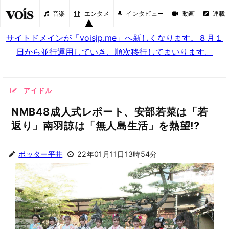
音楽
エンタメ
インタビュー
動画
連載
サイトドメインが「voisjp.me」へ新しくなります。８月１
日から並行運用していき、順次移行してまいります。
アイドル
NMB48成人式レポート、安部若菜は「若
返り」南羽諒は「無人島生活」を熱望!?
ポッター平井
22年01月11日13時54分