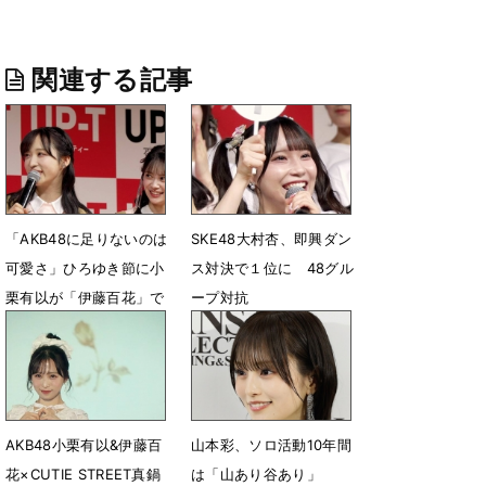
関連する記事
「AKB48に足りないのは
SKE48大村杏、即興ダン
可愛さ」ひろゆき節に小
ス対決で１位に 48グル
栗有以が「伊藤百花」で
ープ対抗
対抗「います！」
4月30日 07時59分
4月30日 08時12分
AKB48小栗有以&伊藤百
山本彩、ソロ活動10年間
花×CUTIE STREET真鍋
は「山あり谷あり」