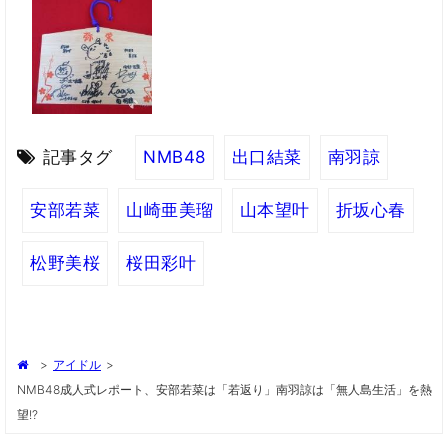
記事タグ
NMB48
出口結菜
南羽諒
安部若菜
山崎亜美瑠
山本望叶
折坂心春
松野美桜
桜田彩叶
>
アイドル
>
NMB48成人式レポート、安部若菜は「若返り」南羽諒は「無人島生活」を熱
望!?