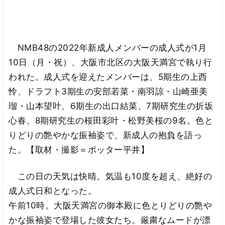
NMB48の2022年新成人メンバーの成人式が1月
10日（月・祝）、大阪市北区の大阪天満宮で執り行
われた。成人式を迎えたメンバーは、5期生の上西
怜、ドラフト3期生の安部若菜・南羽諒・山崎亜美
瑠・山本望叶、6期生の出口結菜、7期研究生の折坂
心春、8期研究生の桜田彩叶・松野美桜の9名。色と
りどりの艶やかな振袖姿で、新成人の抱負を語っ
た。【取材・撮影＝ポッター平井】
この日の天気は快晴。気温も10度を超え、絶好の
成人式日和となった。
午前10時。大阪天満宮の御本殿に色とりどりの艶や
かな振袖姿で登場した彼女たち。厳粛なムードが漂