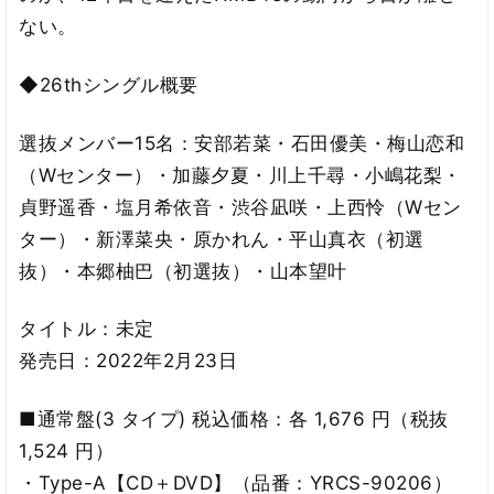
ない。
◆26thシングル概要
選抜メンバー15名：安部若菜・石田優美・梅山恋和
（Wセンター）・加藤夕夏・川上千尋・小嶋花梨・
貞野遥香・塩月希依音・渋谷凪咲・上西怜（Wセン
ター）・新澤菜央・原かれん・平山真衣（初選
抜）・本郷柚巴（初選抜）・山本望叶
タイトル：未定
発売日：2022年2月23日
■通常盤(3 タイプ) 税込価格：各 1,676 円（税抜
1,524 円）
・Type-A【CD＋DVD】（品番：YRCS-90206）