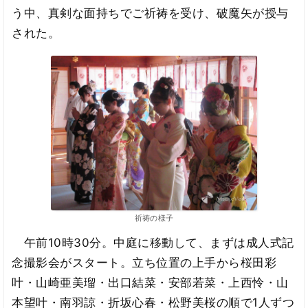
う中、真剣な面持ちでご祈祷を受け、破魔矢が授与
された。
祈祷の様子
午前10時30分。中庭に移動して、まずは成人式記
念撮影会がスタート。立ち位置の上手から桜田彩
叶・山崎亜美瑠・出口結菜・安部若菜・上西怜・山
本望叶・南羽諒・折坂心春・松野美桜の順で1人ずつ