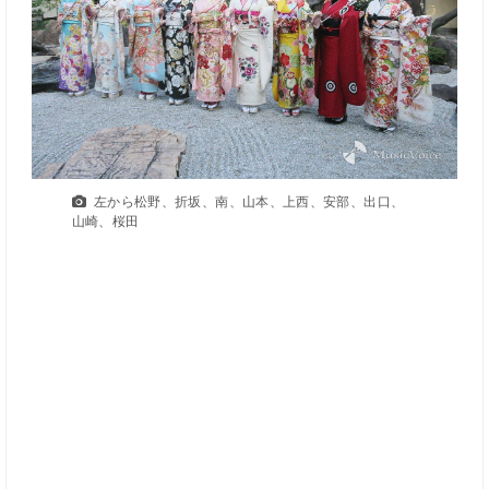
左から松野、折坂、南、山本、上西、安部、出口、
山崎、桜田