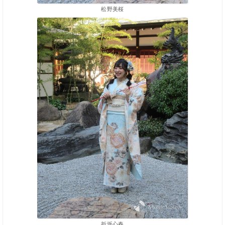
松野美桜
折坂心春