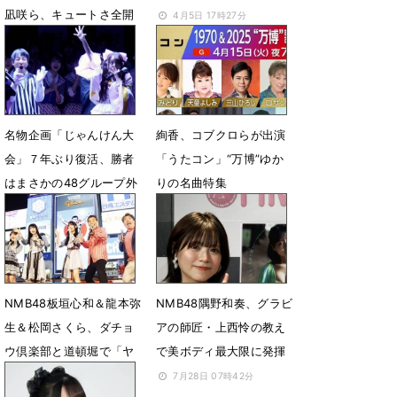
凪咲ら、キュートさ全開
4月5日 17時27分
ランウェイ
4月20日 07時38分
名物企画「じゃんけん大
絢香、コブクロらが出演
会」７年ぶり復活、勝者
「うたコン」“万博”ゆか
はまさかの48グループ外
りの名曲特集
のラフ×ラフに
4月8日 14時09分
4月30日 14時41分
NMB48板垣心和＆龍本弥
NMB48隅野和奏、グラビ
生＆松岡さくら、ダチョ
アの師匠・上西怜の教え
ウ倶楽部と道頓堀で「ヤ
で美ボディ最大限に発揮
ー！」
7月28日 07時42分