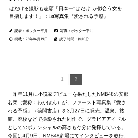
はだける撮影も志願「日本一“はだけ”が似合う女を
目指します！」：1st写真集『愛される予感』
記者：ポッター平井
写真：ポッター平井
掲載：23年04月19日
読了時間：約10分
1
2
昨年11月に小説家デビューを果たしたNMB48の安部
若菜（愛称：わかぽん）が、ファースト写真集『愛さ
れる予感』（徳間書店）を3月27日に発売。温泉、旅
館、廃校などで撮影された同作で、グラビアアイドル
としてのポテンシャルの高さも存分に発揮している。
今回は4月9日、NMB48劇場にてインタビューを敢行。