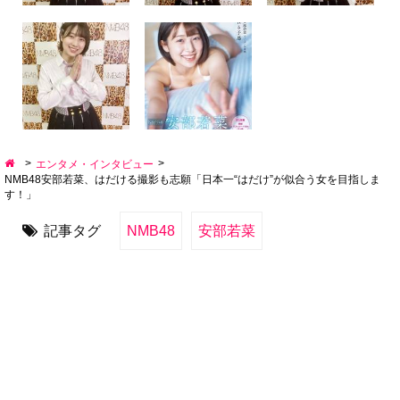
>
>
エンタメ・インタビュー
NMB48安部若菜、はだける撮影も志願「日本一“はだけ”が似合う女を目指しま
す！」
記事タグ
NMB48
安部若菜