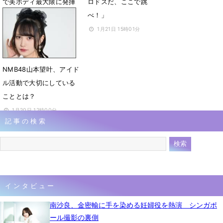
で美ボディ最大限に発揮
ロドスだ、ここで跳
べ！」
7月28日 07時42分
1月21日 15時01分
NMB48山本望叶、アイド
ル活動で大切にしている
こととは？
1月20日 12時00分
記事の検索
インタビュー
南沙良、金密輸に手を染める妊婦役を熱演 シンガポ
ール撮影の裏側