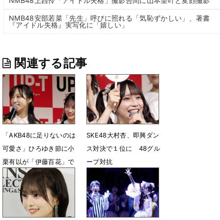
NMB48上西怜「アイドル失格」撮影合間に山本望叶と変顔撮影
NMB48安部若菜「先生」呼びに照れる「気恥ずかしい」、著書
『アイドル失格』実写化に「嬉しい」
関連する記事
「AKB48に足りないのは
SKE48大村杏、即興ダン
可愛さ」ひろゆき節に小
ス対決で１位に 48グル
栗有以が「伊藤百花」で
ープ対抗
対抗「います！」
4月30日 07時59分
4月30日 08時12分