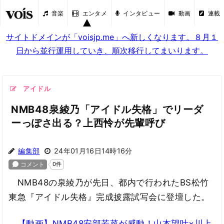
音楽
エンタメ
インタビュー
動画
連載
サイトドメインが「voisjp.me」へ新しくなります。８月１
日から並行運用していき、順次移行してまいります。
アイドル
NMB48泉綾乃「アイドル失格」でリーダ
ーっぽさ出る？上西怜が先輩呼び
編集部
24年01月16日14時16分
NMB48の泉綾乃が先日、都内で行われたBS松竹
東急『アイドル失格』完成披露試写会に登壇した。
【動画】NMB48安部若菜が感動！山本望叶×川上