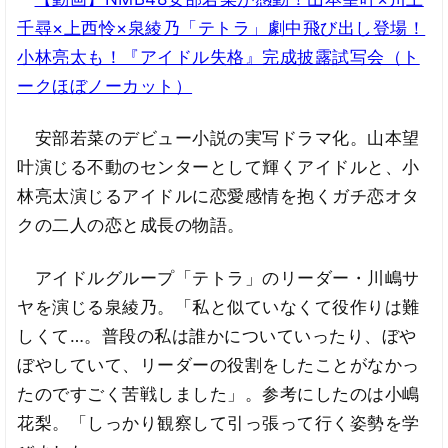
千尋×上西怜×泉綾乃「テトラ」劇中飛び出し登場！
小林亮太も！『アイドル失格』完成披露試写会（ト
ークほぼノーカット）
安部若菜のデビュー小説の実写ドラマ化。山本望
叶演じる不動のセンターとして輝くアイドルと、小
林亮太演じるアイドルに恋愛感情を抱くガチ恋オタ
クの二人の恋と成長の物語。
アイドルグループ「テトラ」のリーダー・川嶋サ
ヤを演じる泉綾乃。「私と似ていなくて役作りは難
しくて…。普段の私は誰かについていったり、ぼや
ぼやしていて、リーダーの役割をしたことがなかっ
たのですごく苦戦しました」。参考にしたのは小嶋
花梨。「しっかり観察して引っ張って行く姿勢を学