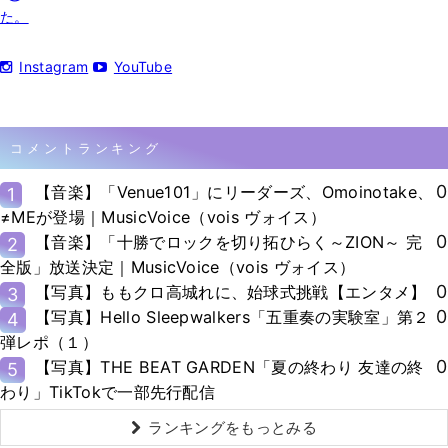
た。
Instagram
YouTube
コメントランキング
0
【音楽】「Venue101」にリーダーズ、Omoinotake、
1
≠MEが登場｜MusicVoice（vois ヴォイス）
0
【音楽】「十勝でロックを切り拓ひらく～ZION～ 完
2
全版」放送決定｜MusicVoice（vois ヴォイス）
0
【写真】ももクロ高城れに、始球式挑戦【エンタメ】
3
0
【写真】Hello Sleepwalkers「五重奏の実験室」第２
4
弾レポ（１）
0
【写真】THE BEAT GARDEN「夏の終わり 友達の終
5
わり」TikTokで一部先行配信
ランキングをもっとみる