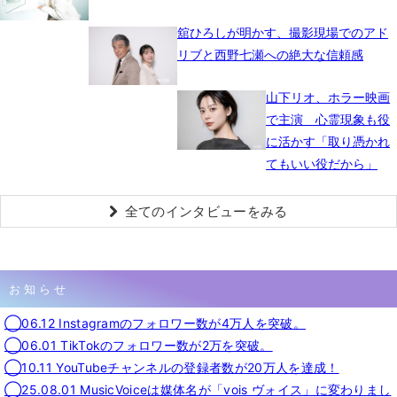
舘ひろしが明かす、撮影現場でのアド
リブと西野七瀬への絶大な信頼感
山下リオ、ホラー映画
で主演 心霊現象も役
に活かす「取り憑かれ
てもいい役だから」
全てのインタビューをみる
お知らせ
◯06.12 Instagramのフォロワー数が4万人を突破。
◯06.01 TikTokのフォロワー数が2万を突破。
◯10.11 YouTubeチャンネルの登録者数が20万人を達成！
◯25.08.01 MusicVoiceは媒体名が「vois ヴォイス」に変わりまし