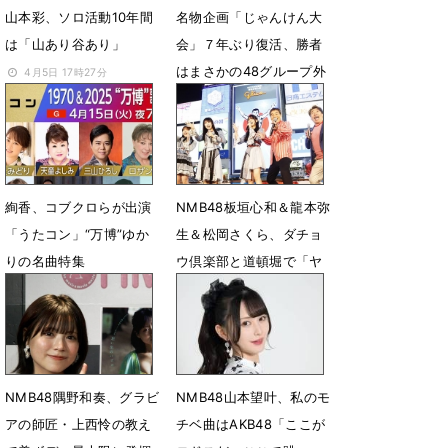
山本彩、ソロ活動10年間
名物企画「じゃんけん大
は「山あり谷あり」
会」７年ぶり復活、勝者
はまさかの48グループ外
4月5日 17時27分
のラフ×ラフに
4月30日 14時41分
絢香、コブクロらが出演
NMB48板垣心和＆龍本弥
「うたコン」“万博”ゆか
生＆松岡さくら、ダチョ
りの名曲特集
ウ倶楽部と道頓堀で「ヤ
ー！」
4月8日 14時09分
10月14日 13時11分
NMB48隅野和奏、グラビ
NMB48山本望叶、私のモ
アの師匠・上西怜の教え
チベ曲はAKB48「ここが