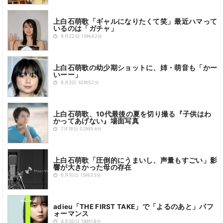
上白石萌歌「ギャルになりたくて笑」最近ハマって
いるのは「ガチャ」
8月22日 10時42分
上白石萌歌の幼少期ショットに、姉・萌音も「かー
いーー」
8月3日 10時52分
上白石萌歌、10代最後の夏を切り撮る『子供はわ
かってあげない』場面写真
7月18日 02時54分
上白石萌歌「圧倒的にうまいし、声量もすごい」影
響が大きかった母の存在
6月10日 15時33分
adieu「THE FIRST TAKE」で「よるのあと」パフ
ォーマンス
4月30日 18時18分