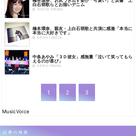
橋本環奈、お尻つき出す姿が「可愛い」と反響 上
白石萌歌らとお揃いデニム
10月21日 07時08分
橋本環奈、親友・上白石萌歌と共演に感激「本当に
本当に大好きです」
8月31日 22時22分
中条あやみ「３Ｄ彼女」感無量「泣いて笑ってもら
えるのが喜び」
9月15日 17時06分
1
2
3
MusicVoice
記事の検索