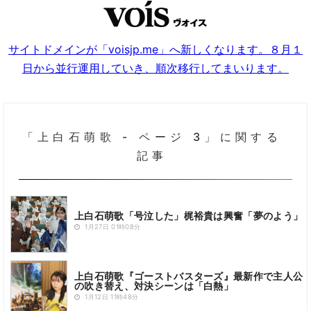
サイトドメインが「voisjp.me」へ新しくなります。８月１
日から並行運用していき、順次移行してまいります。
「上白石萌歌 - ページ 3」に関する
記事
上白石萌歌「号泣した」梶裕貴は興奮「夢のよう」
1月27日 01時08分
上白石萌歌『ゴーストバスターズ』最新作で主人公
の吹き替え、対決シーンは「白熱」
1月12日 11時48分