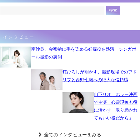
インタビュー
南沙良、金密輸に手を染める妊婦役を熱演 シンガポ
ール撮影の裏側
舘ひろしが明かす、撮影現場でのアド
リブと西野七瀬への絶大な信頼感
山下リオ、ホラー映画
で主演 心霊現象も役
に活かす「取り憑かれ
てもいい役だから」
全てのインタビューをみる