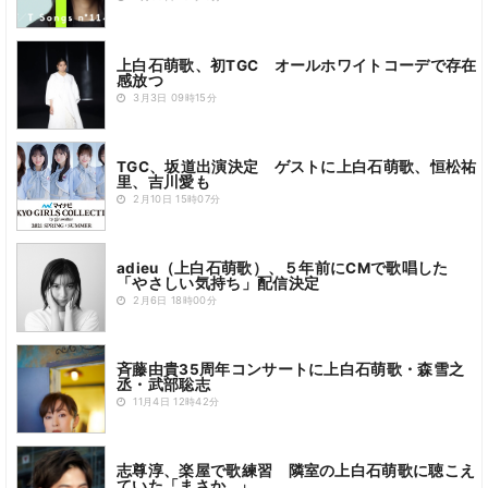
上白石萌歌、初TGC オールホワイトコーデで存在
感放つ
3月3日 09時15分
TGC、坂道出演決定 ゲストに上白石萌歌、恒松祐
里、吉川愛も
2月10日 15時07分
adieu（上白石萌歌）、５年前にCMで歌唱した
「やさしい気持ち」配信決定
2月6日 18時00分
斉藤由貴35周年コンサートに上白石萌歌・森雪之
丞・武部聡志
11月4日 12時42分
志尊淳、楽屋で歌練習 隣室の上白石萌歌に聴こえ
ていた「まさか…」