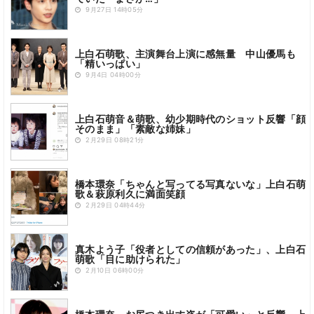
9月27日 14時05分
上白石萌歌、主演舞台上演に感無量 中山優馬も
「精いっぱい」
9月4日 04時00分
上白石萌音＆萌歌、幼少期時代のショット反響「顔
そのまま」「素敵な姉妹」
2月29日 08時21分
橋本環奈「ちゃんと写ってる写真ないな」上白石萌
歌＆萩原利久に満面笑顔
2月29日 04時44分
真木よう子「役者としての信頼があった」、上白石
萌歌「目に助けられた」
2月10日 06時00分