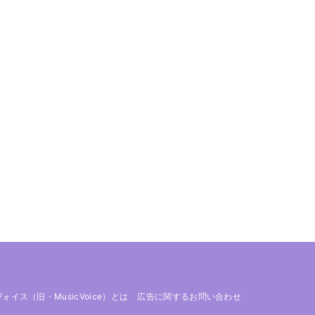
 ヴォイス（旧・MusicVoice）とは
広告に関するお問い合わせ