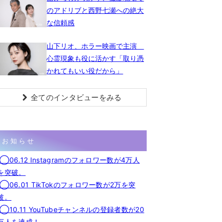
のアドリブと西野七瀬への絶大
な信頼感
山下リオ、ホラー映画で主演
心霊現象も役に活かす「取り憑
かれてもいい役だから」
全てのインタビューをみる
お知らせ
◯06.12 Instagramのフォロワー数が4万人
を突破。
◯06.01 TikTokのフォロワー数が2万を突
破。
◯10.11 YouTubeチャンネルの登録者数が20
万人を達成！