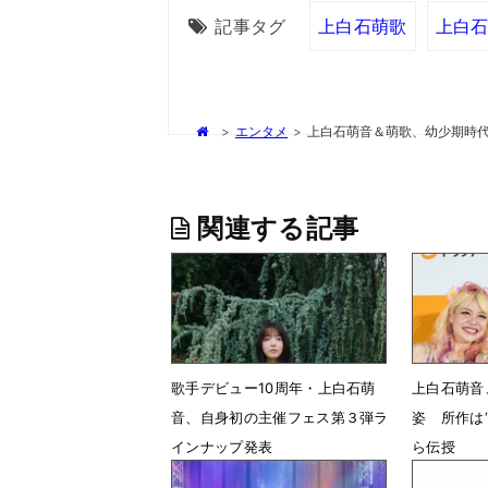
記事タグ
上白石萌歌
上白
>
エンタメ
>
上白石萌音＆萌歌、幼少期時
関連する記事
歌手デビュー10周年・上白石萌
上白石萌音
音、自身初の主催フェス第３弾ラ
姿 所作は
インナップ発表
ら伝授
7月7日 15時20分
7月2日 1