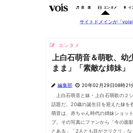
音 楽
エンタメ
イ
サイトドメインが「voi
エンタメ
上白石萌音＆萌歌、幼
まま」「素敵な姉妹」
編集部
20年02月29日08時21
上白石萌音と妹・上白石萌歌の２シ
話題だ。20歳の誕生日を迎えた妹を
萌音は、赤ちゃん時代の姉妹ショッ
プ。その写真にファンから「今の面
とある」「2人とも目がクリクリ」な