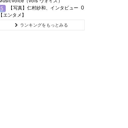
MusicVoice（vois ヴォイス）
0
【写真】仁村紗和、インタビュー
5
【エンタメ】
ランキングをもっとみる