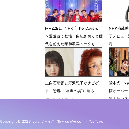
MAZZEL、NHK「The Covers」
NHK秘蔵
２週連続で登場 由紀さおりと世
子デビュー
代を超えた昭和歌謡トークも
定
4月30日 14時19分
3月18日 
上白石萌音と野沢雅子がナビゲー
堂本光一×
ト、恐竜の“本当の姿”に迫る
幅オーバー
流の深い２
9月9日 21時32分
7月24日 
Copyright © 2026. vois ヴォイス（旧MusicVoice）
-
YouTube