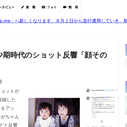
ンタビュー
連 載
フォト
動 画
sjp.me」へ新しくなります。８月１日から並行運用していき
少期時代のショット反響「顔その
分
ョットが
祝福した
トをアッ
影がちゃん
どと反響