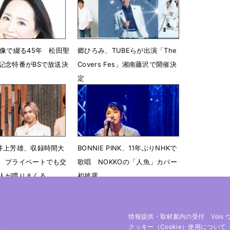
6月11日 17時04分
映像で綴る45年 松田聖
郷ひろみ、TUBEらが出演「The
記念特番がBSで放送決
Covers Fes」湘南藤沢で開催決
定
07時00分
10月15日 13時46分
井上芳雄、収録時間大
BONNIE PINK、11年ぶりNHKで
 プライベートでも交
歌唱 NOKKOの「人魚」カバー
人が喋りまくる
初披露
17時00分
7月1日 11時59分
情報提供・取材案内の受付
Vois
クッキー（cookie）使用について