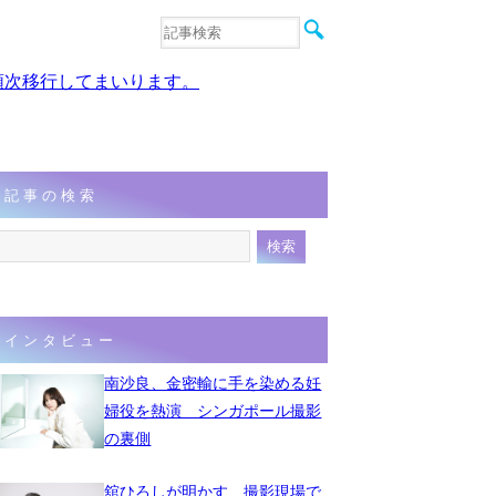
音楽
エンタメ
、順次移行してまいります。
インタビュー
動画
連載
フォト
記事の検索
インタビュー
南沙良、金密輸に手を染める妊
婦役を熱演 シンガポール撮影
の裏側
舘ひろしが明かす、撮影現場で