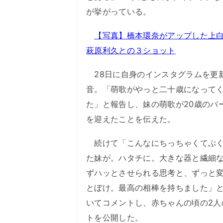
が挙がっている。
【写真】橋本環奈がアップした上
萩原利久との３ショット
28日に自身のインスタグラムを更
音。「萌歌がやっと二十歳になって
た」と報告し、妹の萌歌が20歳のバ
を迎えたことを伝えた。
続けて「こんなにちっちゃくてぷく
た妹が。ハタチに。大きな器と繊細
ずハッとさせられる思考と、ずっと
とぼけ。最高の相棒を持ちました」
いてコメントし、赤ちゃんの頃の2人
トを公開した。