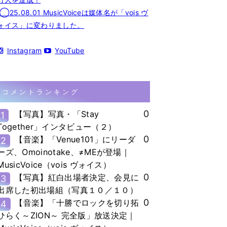
◯25.08.01 MusicVoiceは媒体名が「vois ヴ
ォイス」に変わりました。
Instagram
YouTube
コメントランキング
0
【写真】写真・「Stay
1
Together」インタビュー（２）
0
【音楽】「Venue101」にリーダ
2
ーズ、Omoinotake、≠MEが登場｜
MusicVoice（vois ヴォイス）
0
【写真】紅白出場者決定、会見に
3
出席した初出場組（写真１０／１０）
0
【音楽】「十勝でロックを切り拓
4
ひらく～ZION～ 完全版」放送決定｜