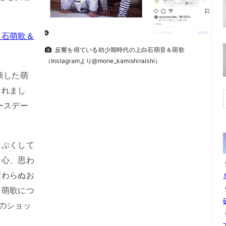
白石萌歌＆
反響を得ている幼少期時代の上白石萌音＆萌歌
（Instagramより@mone_kamishiraishi）
新した萌
くれまし
ースデー
ぷくして
な心、思わ
変わらぬお
と萌歌につ
のショッ