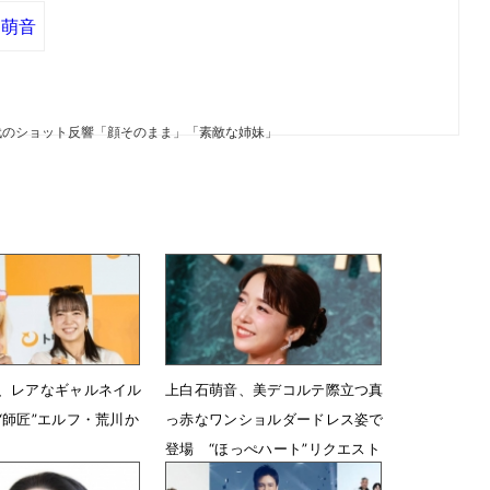
石萌音
代のショット反響「顔そのまま」「素敵な姉妹」
、レアなギャルネイル
上白石萌音、美デコルテ際立つ真
“師匠”エルフ・荒川か
っ赤なワンショルダードレス姿で
登場 “ほっぺハート”リクエスト
に照れる
0時14分