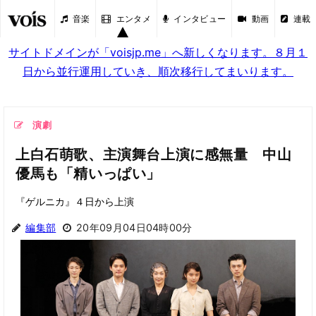
音楽
エンタメ
インタビュー
動画
連載
サイトドメインが「voisjp.me」へ新しくなります。８月１
日から並行運用していき、順次移行してまいります。
演劇
上白石萌歌、主演舞台上演に感無量 中山
優馬も「精いっぱい」
『ゲルニカ』４日から上演
編集部
20年09月04日04時00分