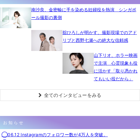
南沙良、金密輸に手を染める妊婦役を熱演 シンガポ
ール撮影の裏側
舘ひろしが明かす、撮影現場でのアド
リブと西野七瀬への絶大な信頼感
山下リオ、ホラー映画
で主演 心霊現象も役
に活かす「取り憑かれ
てもいい役だから」
全てのインタビューをみる
お知らせ
◯06.12 Instagramのフォロワー数が4万人を突破。