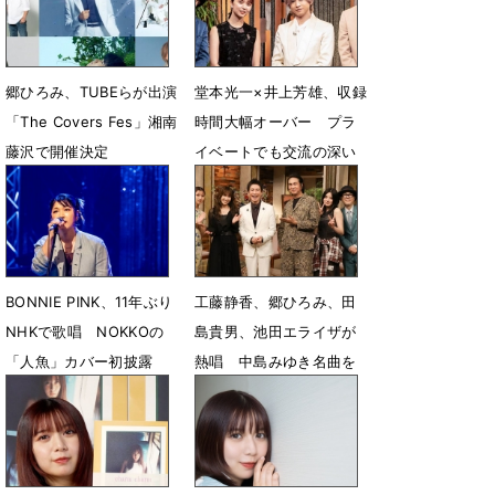
4月30日 14時19分
郷ひろみ、TUBEらが出演
堂本光一×井上芳雄、収録
「The Covers Fes」湘南
時間大幅オーバー プラ
藤沢で開催決定
イベートでも交流の深い
２人が喋りまくる
10月15日 13時46分
7月24日 17時00分
BONNIE PINK、11年ぶり
工藤静香、郷ひろみ、田
NHKで歌唱 NOKKOの
島貴男、池田エライザが
「人魚」カバー初披露
熱唱 中島みゆき名曲を
新アレンジでカバー
7月1日 11時59分
6月14日 15時08分