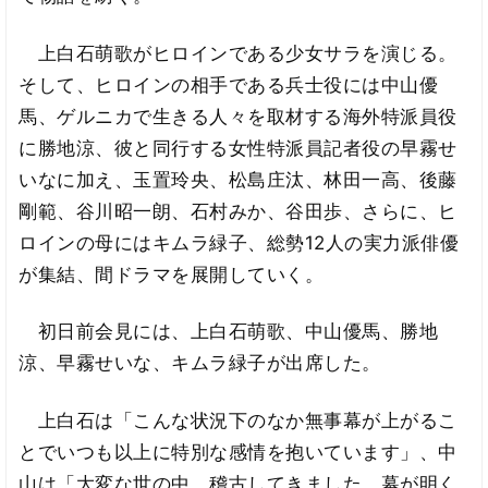
上白石萌歌がヒロインである少女サラを演じる。
そして、ヒロインの相手である兵士役には中山優
馬、ゲルニカで生きる人々を取材する海外特派員役
に勝地涼、彼と同行する女性特派員記者役の早霧せ
いなに加え、玉置玲央、松島庄汰、林田一高、後藤
剛範、谷川昭一朗、石村みか、谷田歩、さらに、ヒ
ロインの母にはキムラ緑子、総勢12人の実力派俳優
が集結、間ドラマを展開していく。
初日前会見には、上白石萌歌、中山優馬、勝地
涼、早霧せいな、キムラ緑子が出席した。
上白石は「こんな状況下のなか無事幕が上がるこ
とでいつも以上に特別な感情を抱いています」、中
山は「大変な世の中、稽古してきました。幕が明く