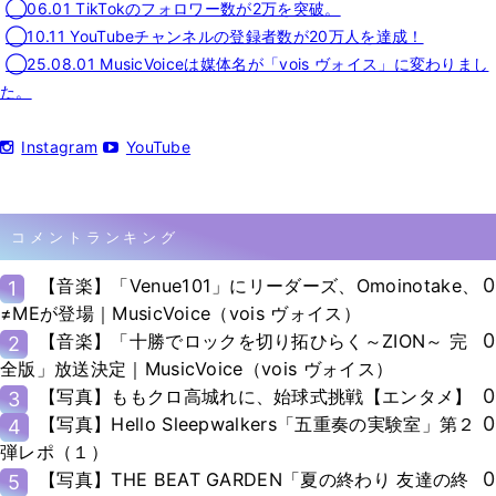
◯06.01 TikTokのフォロワー数が2万を突破。
◯10.11 YouTubeチャンネルの登録者数が20万人を達成！
◯25.08.01 MusicVoiceは媒体名が「vois ヴォイス」に変わりまし
た。
Instagram
YouTube
コメントランキング
0
【音楽】「Venue101」にリーダーズ、Omoinotake、
1
≠MEが登場｜MusicVoice（vois ヴォイス）
0
【音楽】「十勝でロックを切り拓ひらく～ZION～ 完
2
全版」放送決定｜MusicVoice（vois ヴォイス）
0
【写真】ももクロ高城れに、始球式挑戦【エンタメ】
3
0
【写真】Hello Sleepwalkers「五重奏の実験室」第２
4
弾レポ（１）
0
【写真】THE BEAT GARDEN「夏の終わり 友達の終
5