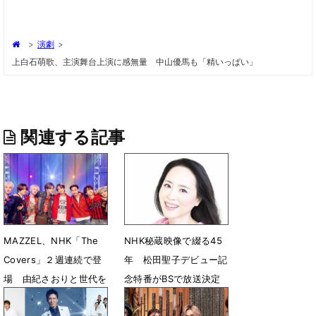
>
演劇
>
上白石萌歌、主演舞台上演に感無量 中山優馬も「精いっぱい」
関連する記事
MAZZEL、NHK「The
NHK秘蔵映像で綴る45
Covers」２週連続で登
年 松田聖子デビュー記
場 由紀さおりと世代を
念特番がBSで放送決定
超えた昭和歌謡トークも
3月18日 07時00分