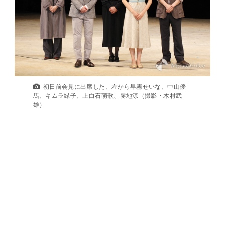
初日前会見に出席した、左から早霧せいな、中山優
馬、キムラ緑子、上白石萌歌、勝地涼（撮影・木村武
雄）