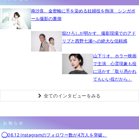
南沙良、金密輸に手を染める妊婦役を熱演 シンガポ
ール撮影の裏側
舘ひろしが明かす、撮影現場でのアド
リブと西野七瀬への絶大な信頼感
山下リオ、ホラー映画
で主演 心霊現象も役
に活かす「取り憑かれ
てもいい役だから」
全てのインタビューをみる
お知らせ
◯06.12 Instagramのフォロワー数が4万人を突破。