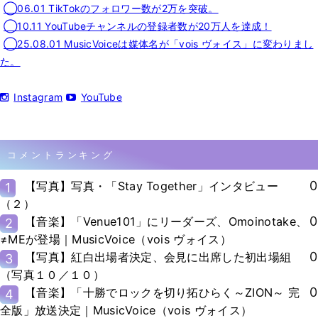
◯06.01 TikTokのフォロワー数が2万を突破。
◯10.11 YouTubeチャンネルの登録者数が20万人を達成！
◯25.08.01 MusicVoiceは媒体名が「vois ヴォイス」に変わりまし
た。
Instagram
YouTube
コメントランキング
0
【写真】写真・「Stay Together」インタビュー
1
（２）
0
【音楽】「Venue101」にリーダーズ、Omoinotake、
2
≠MEが登場｜MusicVoice（vois ヴォイス）
0
【写真】紅白出場者決定、会見に出席した初出場組
3
（写真１０／１０）
0
【音楽】「十勝でロックを切り拓ひらく～ZION～ 完
4
全版」放送決定｜MusicVoice（vois ヴォイス）