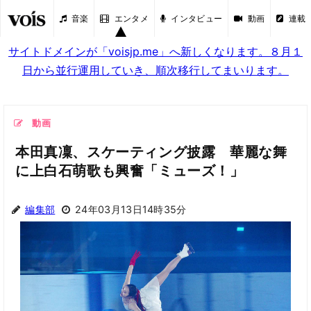
音楽
エンタメ
インタビュー
動画
連載
サイトドメインが「voisjp.me」へ新しくなります。８月１
日から並行運用していき、順次移行してまいります。
動画
本田真凜、スケーティング披露 華麗な舞
に上白石萌歌も興奮「ミューズ！」
編集部
24年03月13日14時35分