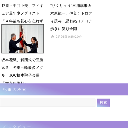
17歳・中井亜美、フィギ
“りくりゅう”三浦璃来＆
ュア最年少メダリスト
木原龍一、仲良くトロフ
「４年後も初心を忘れず
ィ授与 思わぬヨチヨチ
スケートを楽しんで」
歩きに笑顔全開
2月26日 08時49分
2月26日 08時20分
坂本花織、解団式で団旗
返還 冬季五輪最多メダ
ル JOC橋本聖子会長
「大きな誇り」
記事の検索
2月26日 08時15分
インタビュー