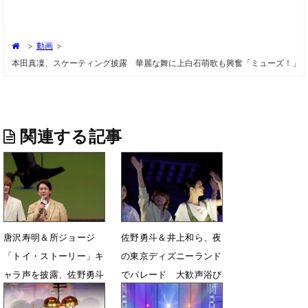
>
動画
>
本田真凜、スケーティング披露 華麗な舞に上白石萌歌も興奮「ミューズ！」
関連する記事
唐沢寿明＆所ジョージ
佐野勇斗＆井上和ら、夜
「トイ・ストーリー」キ
の東京ディズニーランド
ャラ声を披露、佐野勇斗
でパレード 大歓声浴び
＆井上和ら初参加組も
る