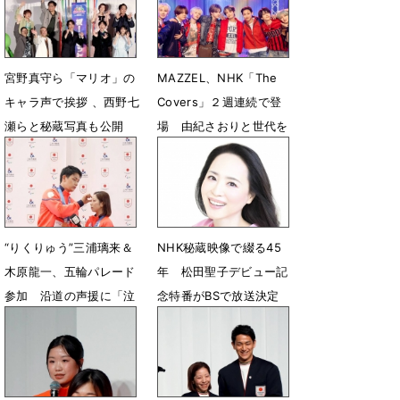
7月4日 09時03分
7月4日 08時53分
宮野真守ら「マリオ」の
MAZZEL、NHK「The
キャラ声で挨拶 、西野七
Covers」２週連続で登
瀬らと秘蔵写真も公開
場 由紀さおりと世代を
超えた昭和歌謡トークも
5月5日 19時52分
4月30日 14時19分
“りくりゅう”三浦璃来＆
NHK秘蔵映像で綴る45
木原龍一、五輪パレード
年 松田聖子デビュー記
参加 沿道の声援に「泣
念特番がBSで放送決定
きそうになった」
3月18日 07時00分
4月25日 13時10分