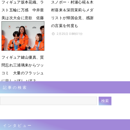
フィギュア坂本花織、ラ
スノボー・村瀬心椛＆木
スト五輪に万感 中井亜
村葵来＆深田茉莉らメダ
美は次大会に意欲 佐藤
リストが帰国会見、感謝
駿も感謝
の言葉を何度も
2月25日 08時02分
2月25日 08時01分
フィギュア鍵山優真、質
問忘れ三浦璃来からツッ
コミ 大量のフラッシュ
に目しょぼしょぼ？
記事の検索
2月25日 07時58分
インタビュー