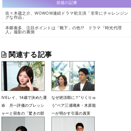
前後の記事
佐々⽊蔵之介、WOWOW連続ドラマ初主演「⾮常にチャレンジン
グな作品」
本郷奏多、注目ポイントは「靴下」の色!? ドラマ『時光代理
人』撮影の裏側
関連する記事
IVEレイ、14歳で決めた運
なぜ絶頂期に？“りくりゅ
命 月一評価のプレッシ
う”ペア三浦璃来・木原龍
ャーと宿舎の「驚きの部
一が明かす引退の真実
屋割り」
5月15日 15時14分
5月15日 15時31分