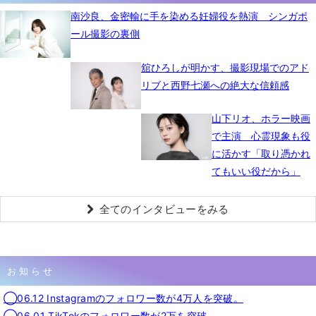
南沙良、金密輸に手を染める妊婦役を熱演 シンガポ
ール撮影の裏側
舘ひろしが明かす、撮影現場でのアド
リブと西野七瀬への絶大な信頼感
山下リオ、ホラー映画
で主演 心霊現象も役
に活かす「取り憑かれ
てもいい役だから」
全てのインタビューをみる
お知らせ
◯06.12 Instagramのフォロワー数が4万人を突破。
◯06.01 TikTokのフォロワー数が2万を突破。