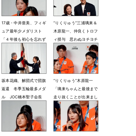
17歳・中井亜美、フィギ
“りくりゅう”三浦璃来＆
ュア最年少メダリスト
木原龍一、仲良くトロフ
「４年後も初心を忘れず
ィ授与 思わぬヨチヨチ
スケートを楽しんで」
歩きに笑顔全開
2月26日 08時49分
2月26日 08時20分
坂本花織、解団式で団旗
“りくりゅう”木原龍一
返還 冬季五輪最多メダ
「璃来ちゃんと最後まで
ル JOC橋本聖子会長
走り抜くことが出来まし
「大きな誇り」
た」帰国会見で感謝
2月26日 08時15分
2月25日 08時11分