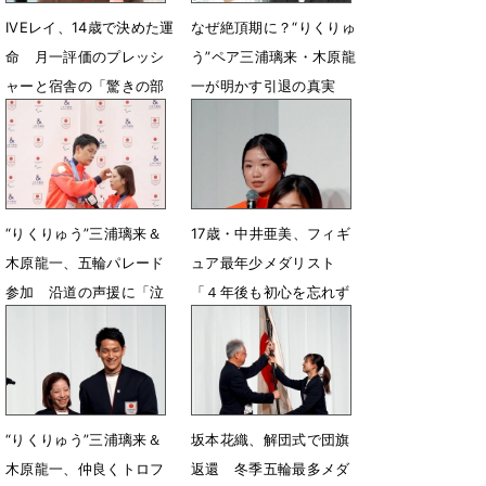
IVEレイ、14歳で決めた運
なぜ絶頂期に？“りくりゅ
命 月一評価のプレッシ
う”ペア三浦璃来・木原龍
ャーと宿舎の「驚きの部
一が明かす引退の真実
屋割り」
5月15日 15時14分
5月15日 15時31分
“りくりゅう”三浦璃来＆
17歳・中井亜美、フィギ
木原龍一、五輪パレード
ュア最年少メダリスト
参加 沿道の声援に「泣
「４年後も初心を忘れず
きそうになった」
スケートを楽しんで」
4月25日 13時10分
2月26日 08時49分
“りくりゅう”三浦璃来＆
坂本花織、解団式で団旗
木原龍一、仲良くトロフ
返還 冬季五輪最多メダ