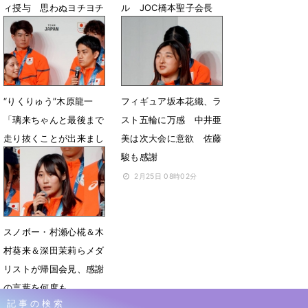
ィ授与 思わぬヨチヨチ
ル JOC橋本聖子会長
歩きに笑顔全開
「大きな誇り」
2月26日 08時20分
2月26日 08時15分
“りくりゅう”木原龍一
フィギュア坂本花織、ラ
「璃来ちゃんと最後まで
スト五輪に万感 中井亜
走り抜くことが出来まし
美は次大会に意欲 佐藤
た」帰国会見で感謝
駿も感謝
2月25日 08時11分
2月25日 08時02分
スノボー・村瀬心椛＆木
村葵来＆深田茉莉らメダ
リストが帰国会見、感謝
の言葉を何度も
記事の検索
2月25日 08時01分