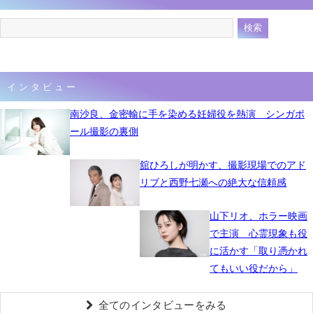
インタビュー
南沙良、金密輸に手を染める妊婦役を熱演 シンガポ
ール撮影の裏側
舘ひろしが明かす、撮影現場でのアド
リブと西野七瀬への絶大な信頼感
山下リオ、ホラー映画
で主演 心霊現象も役
に活かす「取り憑かれ
てもいい役だから」
全てのインタビューをみる