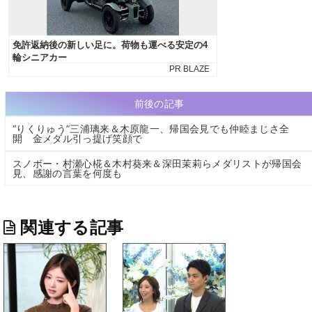
前後の記事
“りくりゅう”三浦璃来＆木原龍一、帰国会見でも仲睦まじさ全
開 金メダル引っ提げ笑顔で
スノボー・村瀬心椛＆木村葵来＆深田茉莉らメダリストが帰国会
見、感謝の言葉を何度も
関連する記事