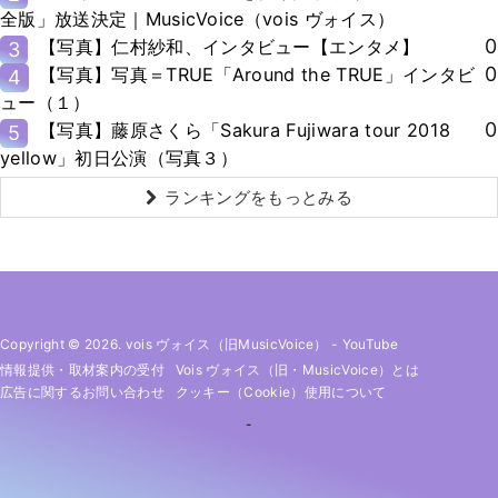
全版」放送決定｜MusicVoice（vois ヴォイス）
0
【写真】仁村紗和、インタビュー【エンタメ】
3
0
【写真】写真＝TRUE「Around the TRUE」インタビ
4
ュー（１）
0
【写真】藤原さくら「Sakura Fujiwara tour 2018
5
yellow」初日公演（写真３）
ランキングをもっとみる
Copyright © 2026. vois ヴォイス（旧MusicVoice）
-
YouTube
情報提供・取材案内の受付
Vois ヴォイス（旧・MusicVoice）とは
広告に関するお問い合わせ
クッキー（cookie）使用について
-