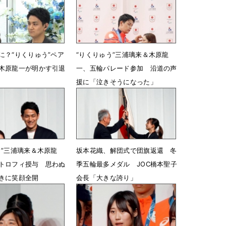
に？“りくりゅう”ペア
“りくりゅう”三浦璃来＆木原龍
木原龍一が明かす引退
一、五輪パレード参加 沿道の声
援に「泣きそうになった」
5時14分
4月25日 13時10分
う”三浦璃来＆木原龍
坂本花織、解団式で団旗返還 冬
トロフィ授与 思わぬ
季五輪最多メダル JOC橋本聖子
きに笑顔全開
会長「大きな誇り」
08時20分
2月26日 08時15分