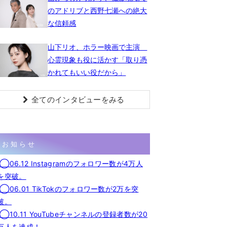
のアドリブと西野七瀬への絶大
な信頼感
山下リオ、ホラー映画で主演
心霊現象も役に活かす「取り憑
かれてもいい役だから」
全てのインタビューをみる
お知らせ
◯06.12 Instagramのフォロワー数が4万人
を突破。
◯06.01 TikTokのフォロワー数が2万を突
破。
◯10.11 YouTubeチャンネルの登録者数が20
万人を達成！