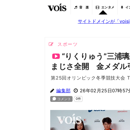
音 楽
エンタメ
イ
サイトドメインが「voi
スポーツ
“りくりゅう”三浦
まじさ全開 金メダル
第25回オリンピック冬季競技大会 TE
編集部
26年02月25日07時57