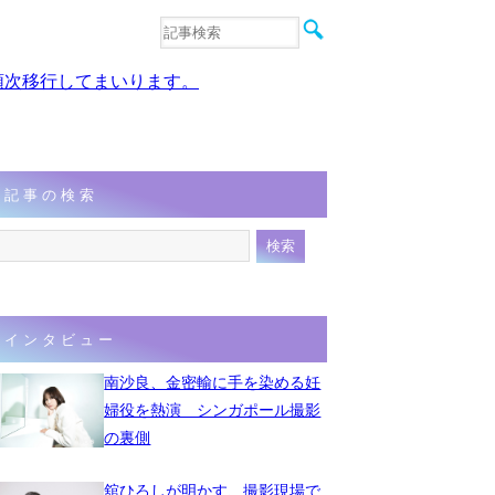
音楽
エンタメ
、順次移行してまいります。
インタビュー
動画
連載
フォト
記事の検索
インタビュー
南沙良、金密輸に手を染める妊
婦役を熱演 シンガポール撮影
の裏側
舘ひろしが明かす、撮影現場で