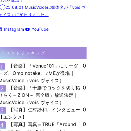
◯25.08.01 MusicVoiceは媒体名が「vois ヴ
ォイス」に変わりました。
Instagram
YouTube
コメントランキング
0
【音楽】「Venue101」にリーダ
1
ーズ、Omoinotake、≠MEが登場｜
MusicVoice（vois ヴォイス）
0
【音楽】「十勝でロックを切り拓
2
ひらく～ZION～ 完全版」放送決定｜
MusicVoice（vois ヴォイス）
0
【写真】仁村紗和、インタビュー
3
【エンタメ】
0
【写真】写真＝TRUE「Around
4