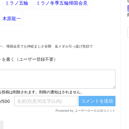
ミラノ五輪
ミラノ冬季五輪帰国会見
木原龍一
龍一、帰国会見でも仲睦まじさ全開 金メダル引っ提げ笑顔で
トを書く（ユーザー登録不要）