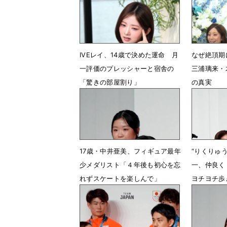
IVEレイ、14歳で決めた運命 月
なぜ絶頂期
一評価のプレッシャーと宿舎の
三浦璃来・
「驚きの部屋割り」
の真実
5月15日 15時31分
5月15日 1
17歳・中井亜美、フィギュア最年
“りくりゅ
少メダリスト「４年後も初心を忘
一、仲良く
れずスケートを楽しんで」
ヨチヨチ歩
2月26日 08時49分
2月26日 