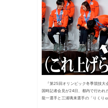
『第25回オリンピック冬季競技大会』（
国時記者会見が24日、都内で行われ
龍一選手と三浦璃来選手の「りくり