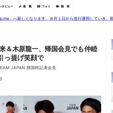
ンタビュー
連 載
フォト
動 画
sjp.me」へ新しくなります。８月１日から並行運用していき
璃来＆木原龍一、帰国会見でも仲睦
引っ提げ笑顔で
AM JAPAN 帰国時記者会見
分