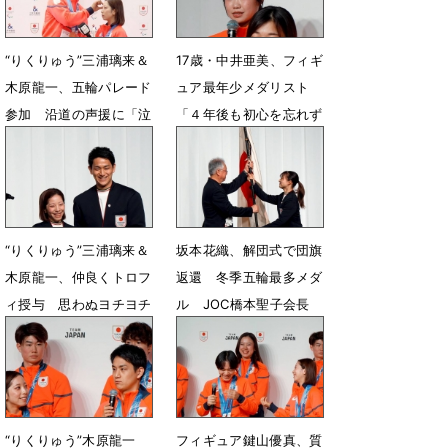
“りくりゅう”三浦璃来＆
17歳・中井亜美、フィギ
木原龍一、五輪パレード
ュア最年少メダリスト
参加 沿道の声援に「泣
「４年後も初心を忘れず
きそうになった」
スケートを楽しんで」
4月25日 13時10分
2月26日 08時49分
“りくりゅう”三浦璃来＆
坂本花織、解団式で団旗
木原龍一、仲良くトロフ
返還 冬季五輪最多メダ
ィ授与 思わぬヨチヨチ
ル JOC橋本聖子会長
歩きに笑顔全開
「大きな誇り」
2月26日 08時20分
2月26日 08時15分
“りくりゅう”木原龍一
フィギュア鍵山優真、質