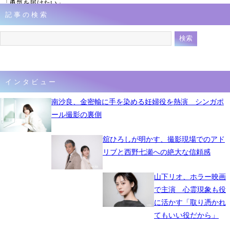
「勇気を届けたい」
記事の検索
1月19日 14時57分
インタビュー
南沙良、金密輸に手を染める妊婦役を熱演 シンガポ
ール撮影の裏側
舘ひろしが明かす、撮影現場でのアド
リブと西野七瀬への絶大な信頼感
山下リオ、ホラー映画
で主演 心霊現象も役
に活かす「取り憑かれ
てもいい役だから」