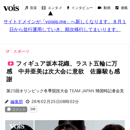
音楽
エンタメ
インタビュー
動画
連載
サイトドメインが「voisjp.me」へ新しくなります。８月１
日から並行運用していき、順次移行してまいります。
スポーツ
フィギュア坂本花織、ラスト五輪に万
感 中井亜美は次大会に意欲 佐藤駿も感
謝
第25回オリンピック冬季競技大会 TEAM JAPAN 帰国時記者会見
編集部
26年02月25日08時02分