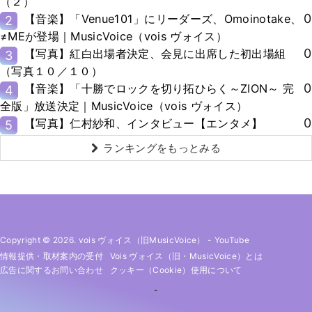
（２）
0
【音楽】「Venue101」にリーダーズ、Omoinotake、
2
≠MEが登場｜MusicVoice（vois ヴォイス）
0
【写真】紅白出場者決定、会見に出席した初出場組
3
（写真１０／１０）
0
【音楽】「十勝でロックを切り拓ひらく～ZION～ 完
4
全版」放送決定｜MusicVoice（vois ヴォイス）
0
【写真】仁村紗和、インタビュー【エンタメ】
5
ランキングをもっとみる
Copyright © 2026. vois ヴォイス（旧MusicVoice）
-
YouTube
情報提供・取材案内の受付
Vois ヴォイス（旧・MusicVoice）とは
広告に関するお問い合わせ
クッキー（cookie）使用について
-