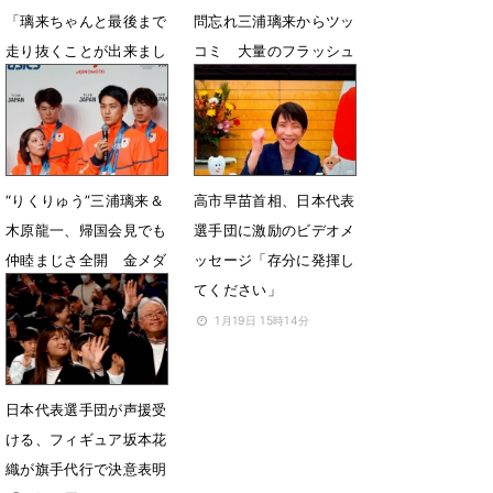
「璃来ちゃんと最後まで
問忘れ三浦璃来からツッ
走り抜くことが出来まし
コミ 大量のフラッシュ
た」帰国会見で感謝
に目しょぼしょぼ？
2月25日 08時11分
2月25日 07時58分
“りくりゅう”三浦璃来＆
高市早苗首相、日本代表
木原龍一、帰国会見でも
選手団に激励のビデオメ
仲睦まじさ全開 金メダ
ッセージ「存分に発揮し
ル引っ提げ笑顔で
てください」
2月25日 07時57分
1月19日 15時14分
日本代表選手団が声援受
ける、フィギュア坂本花
織が旗手代行で決意表明