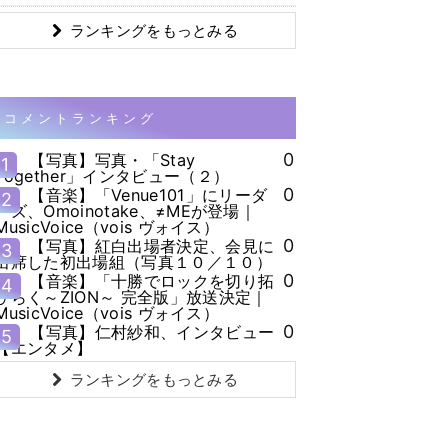
ランキングをもっとみる
コメントランキング
0
【写真】写真・「Stay
1
Together」インタビュー（２）
0
【音楽】「Venue101」にリーダ
2
ーズ、Omoinotake、≠MEが登場｜
MusicVoice（vois ヴォイス）
0
【写真】紅白出場者決定、会見に
3
出席した初出場組（写真１０／１０）
0
【音楽】「十勝でロックを切り拓
4
ひらく～ZION～ 完全版」放送決定｜
MusicVoice（vois ヴォイス）
0
【写真】仁村紗和、インタビュー
5
【エンタメ】
ランキングをもっとみる