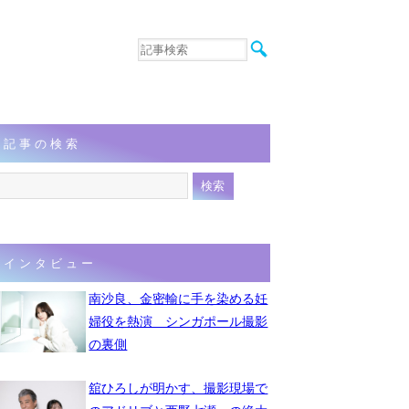
音楽
エンタメ
インタビュー
動画
記事の検索
連載
フォト
インタビュー
南沙良、金密輸に手を染める妊
婦役を熱演 シンガポール撮影
の裏側
舘ひろしが明かす、撮影現場で