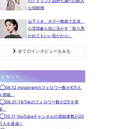
のアドリブと西野七瀬への絶大
な信頼感
山下リオ、ホラー映画で主演
心霊現象も役に活かす「取り憑
かれてもいい役だから」
全てのインタビューをみる
お知らせ
◯06.12 Instagramのフォロワー数が4万人
を突破。
◯06.01 TikTokのフォロワー数が2万を突
破。
◯10.11 YouTubeチャンネルの登録者数が20
万人を達成！