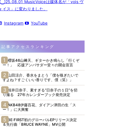
◯25.08.01 MusicVoiceは媒体名が「vois ヴ
ォイス」に変わりました。
Instagram
YouTube
記事アクセスランキング
櫻坂46山﨑天、ギターかき鳴らし「行くぞ
ー！」 応援アンバサダー堂々の開会宣言
山田涼介、香水をまとう「僕を嗅ぎたいで
すよね？すごくいい香りです、僕（笑）」
桜井日奈子、素すぎる“日奈子の１日”を切
り撮る 27年カレンダーブック発売決定
AKB48伊藤百花、ダイアン津田の生「ス
ー！」に大興奮
BE:FIRST初のグローバルEPリリース決定
＆先行曲「BRUCE WAYNE」MV公開