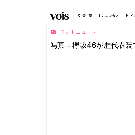
音 楽
エンタメ
イ
フォトニュース
写真＝欅坂46が歴代衣装