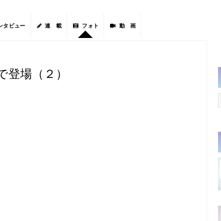
ンタビュー
連 載
フォト
動 画
で登場（２）