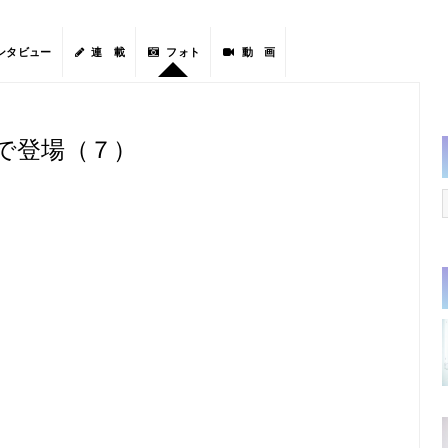
ンタビュー
連 載
フォト
動 画
で登場（７）