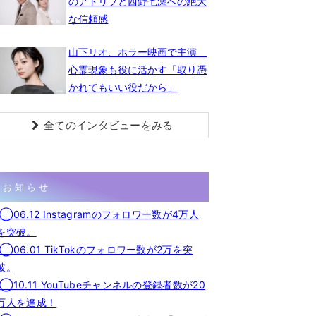
のアドリブと西野七瀬への絶大
な信頼感
山下リオ、ホラー映画で主演
心霊現象も役に活かす「取り憑
かれてもいい役だから」
全てのインタビューをみる
お知らせ
◯06.12 Instagramのフォロワー数が4万人
を突破。
◯06.01 TikTokのフォロワー数が2万を突
破。
◯10.11 YouTubeチャンネルの登録者数が20
万人を達成！