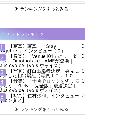
ランキングをもっとみる
コメントランキング
0
【写真】写真・「Stay
1
Together」インタビュー（２）
0
【音楽】「Venue101」にリーダ
2
ーズ、Omoinotake、≠MEが登場｜
MusicVoice（vois ヴォイス）
0
【写真】紅白出場者決定、会見に
3
出席した初出場組（写真１０／１０）
0
【音楽】「十勝でロックを切り拓
4
ひらく～ZION～ 完全版」放送決定｜
MusicVoice（vois ヴォイス）
0
【写真】仁村紗和、インタビュー
5
【エンタメ】
ランキングをもっとみる