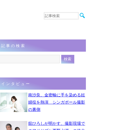
音楽
エンタメ
インタビュー
動画
記事の検索
連載
フォト
インタビュー
南沙良、金密輸に手を染める妊
婦役を熱演 シンガポール撮影
の裏側
舘ひろしが明かす、撮影現場で