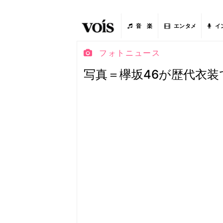
音 楽
エンタメ
イ
フォトニュース
写真＝欅坂46が歴代衣装