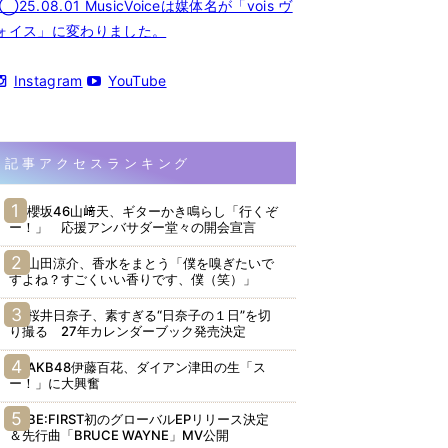
◯25.08.01 MusicVoiceは媒体名が「vois ヴ
ォイス」に変わりました。
Instagram
YouTube
記事アクセスランキング
櫻坂46山﨑天、ギターかき鳴らし「行くぞ
ー！」 応援アンバサダー堂々の開会宣言
山田涼介、香水をまとう「僕を嗅ぎたいで
すよね？すごくいい香りです、僕（笑）」
桜井日奈子、素すぎる“日奈子の１日”を切
り撮る 27年カレンダーブック発売決定
AKB48伊藤百花、ダイアン津田の生「ス
ー！」に大興奮
BE:FIRST初のグローバルEPリリース決定
＆先行曲「BRUCE WAYNE」MV公開