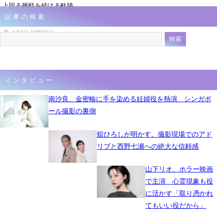
上回る挑戦を続ける軌跡
記事の検索
に共鳴
4月3日 19時00分
インタビュー
南沙良、金密輸に手を染める妊婦役を熱演 シンガポ
ール撮影の裏側
舘ひろしが明かす、撮影現場でのアド
リブと西野七瀬への絶大な信頼感
山下リオ、ホラー映画
で主演 心霊現象も役
に活かす「取り憑かれ
てもいい役だから」