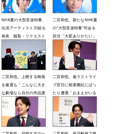
NHK夏の大型音楽特番、
二宮和也、新たなNHK夏
出演アーティスト31組を
の“大型音楽特番”司会を
発表 観覧・リクエスト
担当「大変ありがたい」
メッセージ募集開始
7月2日 14時00分
7月3日 22時00分
二宮和也、上映する映画
二宮和也、嵐ラストライ
を厳選も「こんなに大き
ブ翌日に相葉雅紀にばっ
な劇場なら自分の作品選
たり遭遇「おまえがいる
べば良かった笑」
んかいッ！」
6月26日 19時04分
6月4日 07時44分
二宮和也、目指す次の一
二宮和也、嵐活動終了後