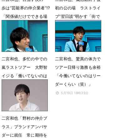
歩は“芸能界の仲介業者”!?
初の公の場 ラストライ
「関係値だけでできる場
ブ“翌日談”明かす「街で
所を作っていけたら」
相葉くんに会いました」
6月3日 12時47分
6月3日 11時35分
二宮和也、多忙の中での
二宮和也、驚異の体力で
嵐ラストツアー 大野智
ツアー日帰り激務も余裕
イジる「働いてないのは
「今働いてないのはリー
リーダーぐらい」
ダーくらい（笑）」
5月25日 07時44分
5月19日 18時35分
二宮和也「野村の仲介プ
ラス」ブランドアンバサ
ダーに就任 常に期待を