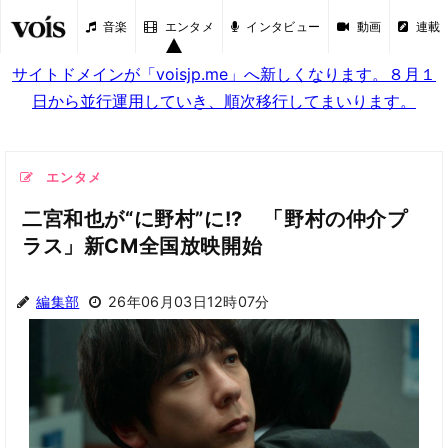
音楽
エンタメ
インタビュー
動画
連載
サイトドメインが「voisjp.me」へ新しくなります。８月１
日から並行運用していき、順次移行してまいります。
エンタメ
二宮和也が“に野村”に!? 「野村の仲介プ
ラス」新CM全国放映開始
編集部
26年06月03日12時07分