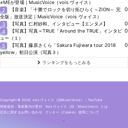
≠MEが登場｜MusicVoice（vois ヴォイス）
0
【音楽】「十勝でロックを切り拓ひらく～ZION～ 完
2
全版」放送決定｜MusicVoice（vois ヴォイス）
0
【写真】仁村紗和、インタビュー【エンタメ】
3
0
【写真】写真＝TRUE「Around the TRUE」インタビ
4
ュー（１）
0
【写真】藤原さくら「Sakura Fujiwara tour 2018
5
yellow」初日公演（写真３）
ランキングをもっとみる
Copyright © 2026. vois ヴォイス（旧MusicVoice）
-
YouTube
情報提供・取材案内の受付
Vois ヴォイス（旧・MusicVoice）とは
広告に関するお問い合わせ
クッキー（cookie）使用について
-