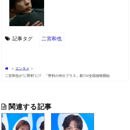
記事タグ
二宮和也
>
エンタメ
>
二宮和也が“に野村”に!? 「野村の仲介プラス」新CM全国放映開始
関連する記事