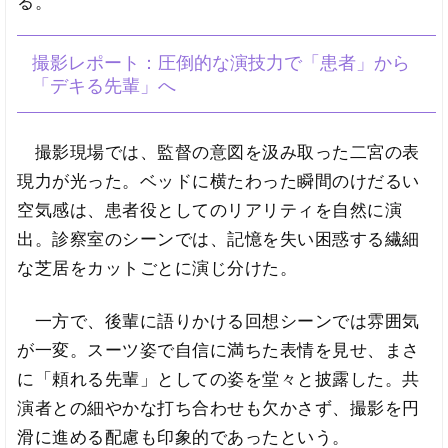
る。
撮影レポート：圧倒的な演技力で「患者」から
「デキる先輩」へ
撮影現場では、監督の意図を汲み取った二宮の表
現力が光った。ベッドに横たわった瞬間のけだるい
空気感は、患者役としてのリアリティを自然に演
出。診察室のシーンでは、記憶を失い困惑する繊細
な芝居をカットごとに演じ分けた。
一方で、後輩に語りかける回想シーンでは雰囲気
が一変。スーツ姿で自信に満ちた表情を見せ、まさ
に「頼れる先輩」としての姿を堂々と披露した。共
演者との細やかな打ち合わせも欠かさず、撮影を円
滑に進める配慮も印象的であったという。