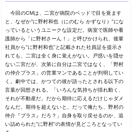
今回のCMは、二宮が病院のベッドで目を覚ます
と、なぜか“に野村和也（にのむら かずなり）”にな
っているというユニークな設定だ。病室で医師や看
護師から「に野村さーん！」と呼びかけられ、後輩
社員から“に野村和也”と記載された社員証を提示さ
れても、二宮は全く身に覚えがない。戸惑いを隠せ
ない二宮だが、次第に自分は二宮ではなく、「野村
の仲介プラス」の営業マンであることが判明してい
く。劇中では、かつての彼が語ったとされる以下の
言葉が回想される。「いろんな気持ちが揺れ動く、
それが不動産だ。だから期待に応えるだけじゃダメ
なんだ。期待を超えないと。だって俺たち、野村の
仲介『プラス』だろ？」自身を取り戻せるのか、追
い詰められた“に野村”の表情が見どころとなってい