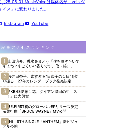
◯25.08.01 MusicVoiceは媒体名が「vois ヴ
ォイス」に変わりました。
Instagram
YouTube
記事アクセスランキング
山田涼介、香水をまとう「僕を嗅ぎたいで
すよね？すごくいい香りです、僕（笑）」
桜井日奈子、素すぎる“日奈子の１日”を切
り撮る 27年カレンダーブック発売決定
AKB48伊藤百花、ダイアン津田の生「ス
ー！」に大興奮
BE:FIRST初のグローバルEPリリース決定
＆先行曲「BRUCE WAYNE」MV公開
INI、9TH SINGLE「ANTHEM」新ビジュ
アル公開