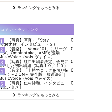
ランキングをもっとみる
コメントランキング
0
【写真】写真・「Stay
1
Together」インタビュー（２）
0
【音楽】「Venue101」にリーダ
2
ーズ、Omoinotake、≠MEが登場｜
MusicVoice（vois ヴォイス）
0
【写真】紅白出場者決定、会見に
3
出席した初出場組（写真１０／１０）
0
【音楽】「十勝でロックを切り拓
4
ひらく～ZION～ 完全版」放送決定｜
MusicVoice（vois ヴォイス）
0
【写真】仁村紗和、インタビュー
5
【エンタメ】
ランキングをもっとみる