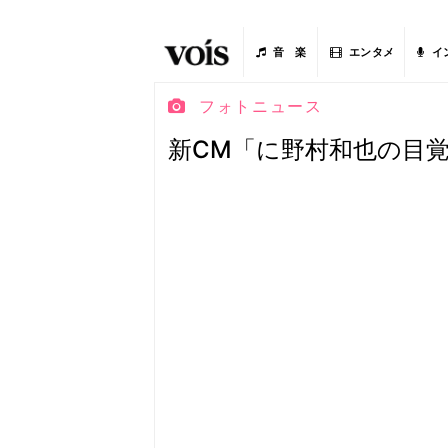
音 楽
エンタメ
イ
フォトニュース
新CM「に野村和也の目