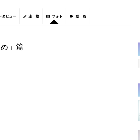
ンタビュー
連 載
フォト
動 画
覚め」篇