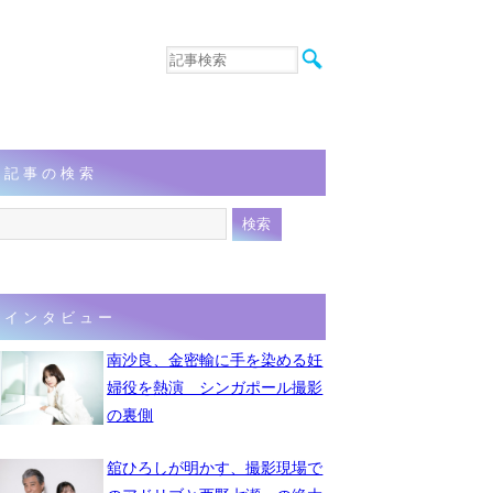
音楽
エンタメ
インタビュー
動画
記事の検索
連載
フォト
インタビュー
南沙良、金密輸に手を染める妊
婦役を熱演 シンガポール撮影
の裏側
舘ひろしが明かす、撮影現場で