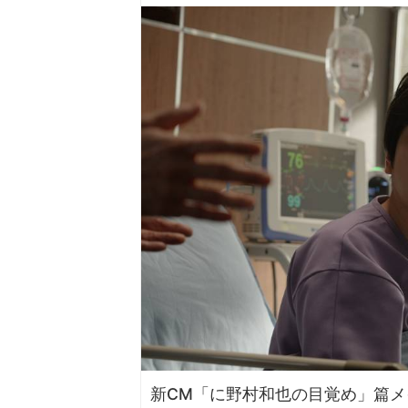
新CM「に野村和也の目覚め」篇