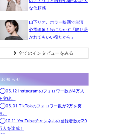
のアドリブと西野七瀬への絶大
な信頼感
山下リオ、ホラー映画で主演
心霊現象も役に活かす「取り憑
かれてもいい役だから」
全てのインタビューをみる
お知らせ
◯06.12 Instagramのフォロワー数が4万人
を突破。
◯06.01 TikTokのフォロワー数が2万を突
破。
◯10.11 YouTubeチャンネルの登録者数が20
万人を達成！