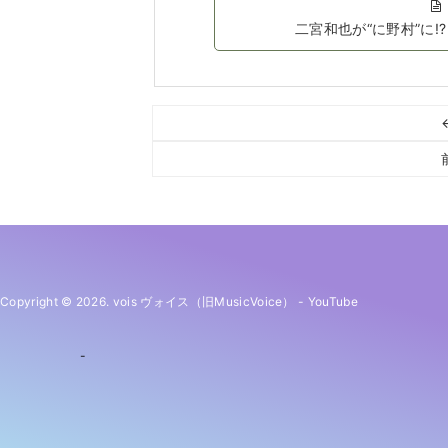
二宮和也が“に野村”に
Copyright © 2026. vois ヴォイス（旧MusicVoice）
-
YouTube
-