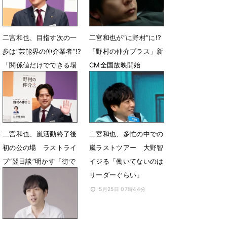
二宮和也、目指す次の一
二宮和也が“に野村”に!?
歩は“芸能界の仲介業者”!?
「野村の仲介プラス」新
「関係値だけでできる場
CM全国放映開始
所を作っていけたら」
6月3日 12時07分
6月3日 12時47分
二宮和也、嵐活動終了後
二宮和也、多忙の中での
初の公の場 ラストライ
嵐ラストツアー 大野智
ブ“翌日談”明かす「街で
イジる「働いてないのは
相葉くんに会いました」
リーダーぐらい」
6月3日 11時35分
5月25日 07時44分