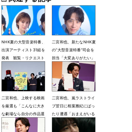
NHK夏の大型音楽特番、
二宮和也、新たなNHK夏
出演アーティスト31組を
の“大型音楽特番”司会を
発表 観覧・リクエスト
担当「大変ありがたい」
メッセージ募集開始
7月2日 14時00分
7月3日 22時00分
二宮和也、上映する映画
二宮和也、嵐ラストライ
を厳選も「こんなに大き
ブ翌日に相葉雅紀にばっ
な劇場なら自分の作品選
たり遭遇「おまえがいる
べば良かった笑」
んかいッ！」
6月26日 19時04分
6月4日 07時44分