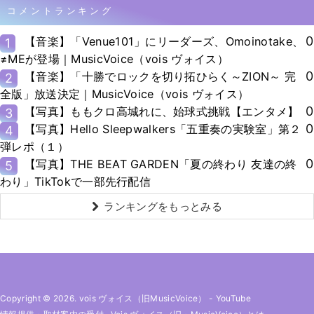
コメントランキング
0
【音楽】「Venue101」にリーダーズ、Omoinotake、
1
≠MEが登場｜MusicVoice（vois ヴォイス）
0
【音楽】「十勝でロックを切り拓ひらく～ZION～ 完
2
全版」放送決定｜MusicVoice（vois ヴォイス）
0
【写真】ももクロ高城れに、始球式挑戦【エンタメ】
3
0
【写真】Hello Sleepwalkers「五重奏の実験室」第２
4
弾レポ（１）
0
【写真】THE BEAT GARDEN「夏の終わり 友達の終
5
わり」TikTokで一部先行配信
ランキングをもっとみる
Copyright © 2026. vois ヴォイス（旧MusicVoice）
-
YouTube