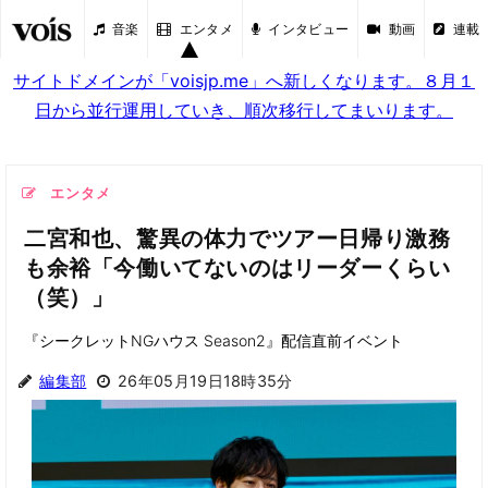
音楽
エンタメ
インタビュー
動画
連載
サイトドメインが「voisjp.me」へ新しくなります。８月１
日から並行運用していき、順次移行してまいります。
エンタメ
二宮和也、驚異の体力でツアー日帰り激務
も余裕「今働いてないのはリーダーくらい
（笑）」
『シークレットNGハウス Season2』配信直前イベント
編集部
26年05月19日18時35分