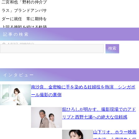
二宮和也「野村の仲介プ
ラス」ブランドアンバサ
ダーに就任 常に期待を
上回る挑戦を続ける軌跡
記事の検索
に共鳴
4月3日 19時00分
インタビュー
南沙良、金密輸に手を染める妊婦役を熱演 シンガポ
ール撮影の裏側
舘ひろしが明かす、撮影現場でのアド
リブと西野七瀬への絶大な信頼感
山下リオ、ホラー映画