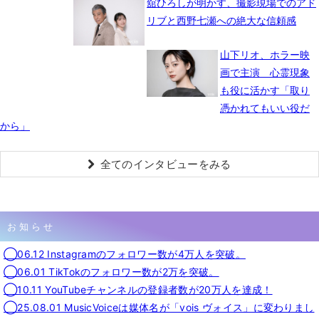
舘ひろしが明かす、撮影現場でのアド
リブと西野七瀬への絶大な信頼感
山下リオ、ホラー映
画で主演 心霊現象
も役に活かす「取り
憑かれてもいい役だ
から」
全てのインタビューをみる
お知らせ
◯06.12 Instagramのフォロワー数が4万人を突破。
◯06.01 TikTokのフォロワー数が2万を突破。
◯10.11 YouTubeチャンネルの登録者数が20万人を達成！
◯25.08.01 MusicVoiceは媒体名が「vois ヴォイス」に変わりまし