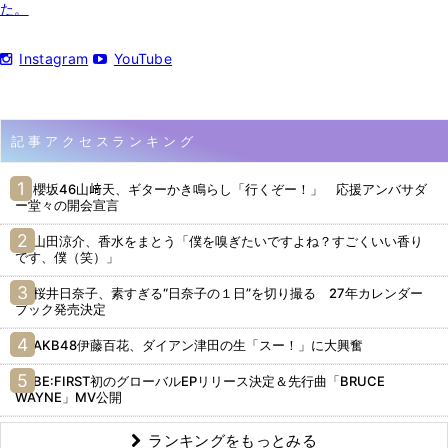
た。
Instagram
YouTube
記事アクセスランキング
櫻坂46山﨑天、ギターかき鳴らし「行くぞー！」 応援アンバサダ
ー堂々の開会宣言
山田涼介、香水をまとう「僕を嗅ぎたいですよね？すごくいい香り
です、僕（笑）」
桜井日奈子、素すぎる“日奈子の１日”を切り撮る 27年カレンダー
ブック発売決定
AKB48伊藤百花、ダイアン津田の生「スー！」に大興奮
BE:FIRST初のグローバルEPリリース決定＆先行曲「BRUCE
WAYNE」MV公開
ランキングをもっとみる