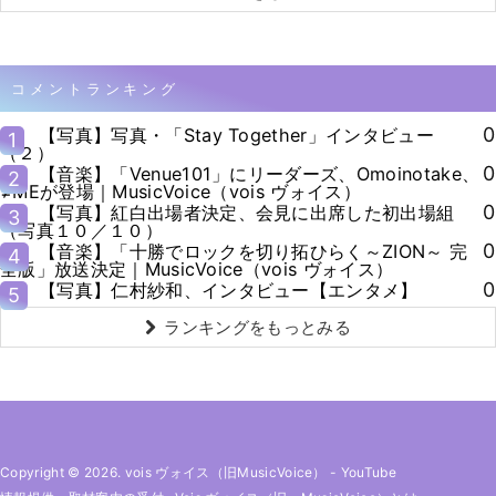
コメントランキング
0
【写真】写真・「Stay Together」インタビュー
1
（２）
0
【音楽】「Venue101」にリーダーズ、Omoinotake、
2
≠MEが登場｜MusicVoice（vois ヴォイス）
0
【写真】紅白出場者決定、会見に出席した初出場組
3
（写真１０／１０）
0
【音楽】「十勝でロックを切り拓ひらく～ZION～ 完
4
全版」放送決定｜MusicVoice（vois ヴォイス）
0
【写真】仁村紗和、インタビュー【エンタメ】
5
ランキングをもっとみる
Copyright © 2026. vois ヴォイス（旧MusicVoice）
-
YouTube