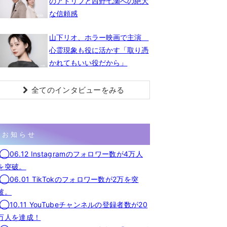
のアドリブと西野七瀬への絶大
な信頼感
山下リオ、ホラー映画で主演
心霊現象も役に活かす「取り憑
かれてもいい役だから」
全てのインタビューをみる
お知らせ
◯06.12 Instagramのフォロワー数が4万人
を突破。
◯06.01 TikTokのフォロワー数が2万を突
破。
◯10.11 YouTubeチャンネルの登録者数が20
万人を達成！