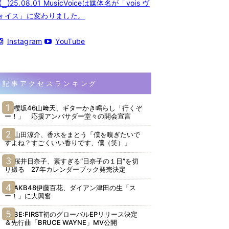
◯25.08.01 MusicVoiceは媒体名が「vois ヴ
ォイス」に変わりました。
Instagram
YouTube
記事アクセスランキング
櫻坂46山﨑天、ギターかき鳴らし「行くぞ
ー！」 応援アンバサダー堂々の開会宣言
山田涼介、香水をまとう「僕を嗅ぎたいで
すよね？すごくいい香りです、僕（笑）」
桜井日奈子、素すぎる“日奈子の１日”を切
り撮る 27年カレンダーブック発売決定
AKB48伊藤百花、ダイアン津田の生「ス
ー！」に大興奮
BE:FIRST初のグローバルEPリリース決定
＆先行曲「BRUCE WAYNE」MV公開