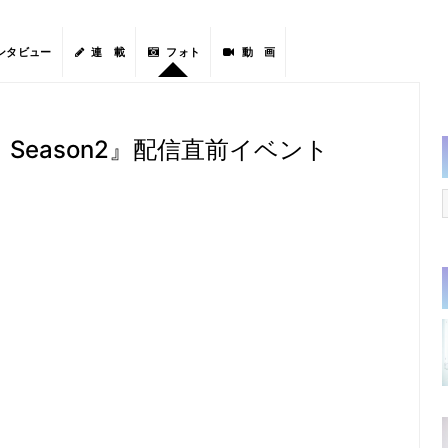
ンタビュー
連 載
フォト
動 画
Season2』配信直前イベント