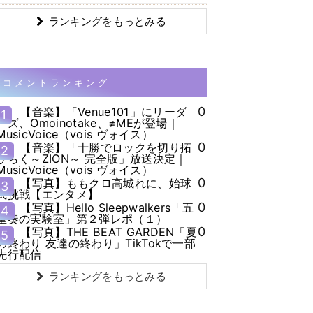
ランキングをもっとみる
コメントランキング
0
【音楽】「Venue101」にリーダ
1
ーズ、Omoinotake、≠MEが登場｜
MusicVoice（vois ヴォイス）
0
【音楽】「十勝でロックを切り拓
2
ひらく～ZION～ 完全版」放送決定｜
MusicVoice（vois ヴォイス）
0
【写真】ももクロ高城れに、始球
3
式挑戦【エンタメ】
0
【写真】Hello Sleepwalkers「五
4
重奏の実験室」第２弾レポ（１）
0
【写真】THE BEAT GARDEN「夏
5
の終わり 友達の終わり」TikTokで一部
先行配信
ランキングをもっとみる