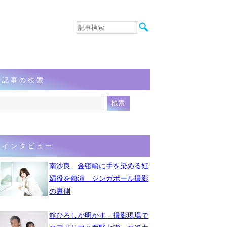
音楽
エンタメ
インタビュー
動画
記事の検索
連載
フォト
インタビュー
南沙良、金密輸に手を染める妊
婦役を熱演 シンガポール撮影
の裏側
舘ひろしが明かす、撮影現場で