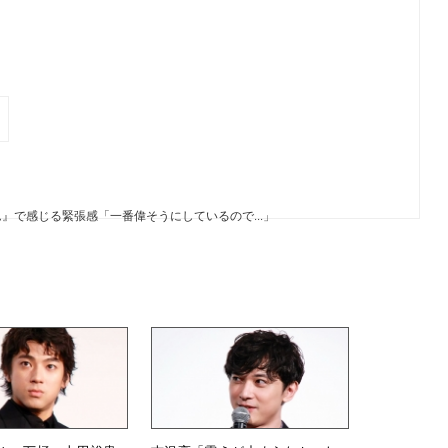
亮
』で感じる緊張感「一番偉そうにしているので...」