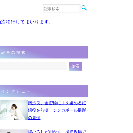
音楽
エンタメ
、順次移行してまいります。
インタビュー
動画
連載
フォト
記事の検索
インタビュー
南沙良、金密輸に手を染める妊
婦役を熱演 シンガポール撮影
の裏側
舘ひろしが明かす、撮影現場で