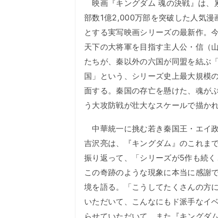
映画『キングダム 魂の決戦』は、
部数1億2,000万部を突破した人気漫
とする実写映画シリーズの最新作。
天下の大将軍を目指す主人公・信（
たちが、秦以外の六国が同盟を結ぶ「秦
国」という、シリーズ史上最大規模
面する。秦国の存亡を懸けた、魂が
う大攻防戦が壮大なスケールで描か
中華統一に挑む若き秦国王・エイ政
吉沢亮は、『キングダム』のこれま
振り返って、「シリーズが5作も続く
この奇跡のような現象に本当に感謝
境を語る。「こうしてたくさんの方
いただいて、こんなにもド派手なイ
らせていただいて、また『キングダ