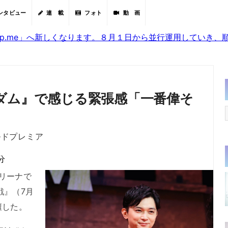
ンタビュー
連 載
フォト
動 画
sjp.me」へ新しくなります。８月１日から並行運用していき
ダム』で感じる緊張感「一番偉そ
ルドプレミア
分
リーナで
戦』（7月
壇した。