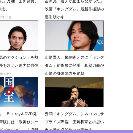
ム」万極・山田裕貴、
吉沢亮「震えが止まらなかった」
力説
映画『キングダム』最新作撮影の
裏側明かす
10時50分
7月17日 20時54分
馬のアクション」を熱
山﨑賢人、飛信隊と共に「キング
枠を超えた迫力に自信
ダム」前夜祭に登場 真壁刀義が
山﨑の身体能力を絶賛
19時48分
7月17日 07時00分
、Blu-ray＆DVD発
要潤「キングダム」シネコンにサ
華版には「歌舞伎シー
プライズ降臨 王騎将軍との思い
グバージョン」を収録
出と騰の必殺技コツ明かす