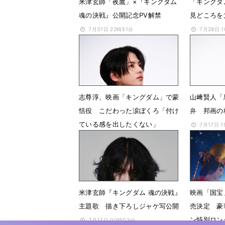
米津玄師「夜鷹」×『キングダム
「キングダ
魂の決戦』公開記念PV解禁
見どころを
7月31日 22時31分
7月28日 
志尊淳、映画「キングダム」で蒙
山﨑賢人「
恬役 こだわった涙ぼくろ「付け
弁 邦画の
ている感を出したくない」
7月17日 
7月17日 20時24分
米津玄師『キングダム 魂の決戦』
映画「国宝」
主題歌 描き下ろしジャケ写公開
売決定 豪
ン特別ロン
7月13日 00時03分