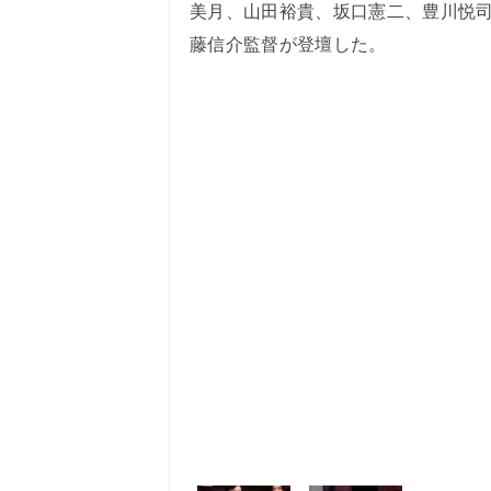
美月、山田裕貴、坂口憲二、豊川悦
藤信介監督が登壇した。