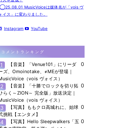
◯25.08.01 MusicVoiceは媒体名が「vois ヴ
ォイス」に変わりました。
Instagram
YouTube
コメントランキング
0
【音楽】「Venue101」にリーダ
1
ーズ、Omoinotake、≠MEが登場｜
MusicVoice（vois ヴォイス）
0
【音楽】「十勝でロックを切り拓
2
ひらく～ZION～ 完全版」放送決定｜
MusicVoice（vois ヴォイス）
0
【写真】ももクロ高城れに、始球
3
式挑戦【エンタメ】
0
【写真】Hello Sleepwalkers「五
4