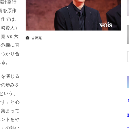
累計発行
画を原作
今作では、
山﨑賢人）
 vs 六
吉沢亮
の危機に直
ぶつかり合
れる。
を演じる
での歩みを
という、
です」と心
に集まって
ベントをや
ム』の熱い