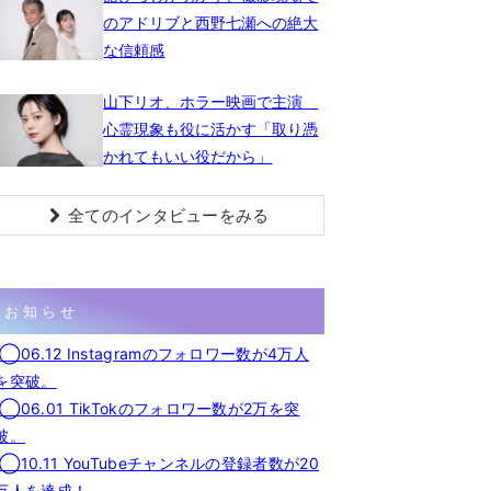
のアドリブと西野七瀬への絶大
な信頼感
山下リオ、ホラー映画で主演
心霊現象も役に活かす「取り憑
かれてもいい役だから」
全てのインタビューをみる
お知らせ
◯06.12 Instagramのフォロワー数が4万人
を突破。
◯06.01 TikTokのフォロワー数が2万を突
破。
◯10.11 YouTubeチャンネルの登録者数が20
万人を達成！