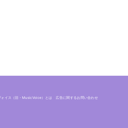
 ヴォイス（旧・MusicVoice）とは
広告に関するお問い合わせ