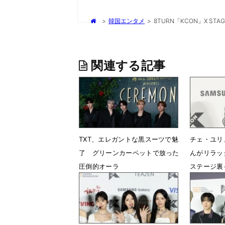
>
韓国エンタメ
>
8TURN「KCON」X STAG
関連する記事
TXT、エレガントな黒スーツで魅
チェ・ユリ
了 グリーンカーペットで放った
んがリラッ
圧倒的オーラ
ステージ裏
6月10日 16時25分
5月10日 