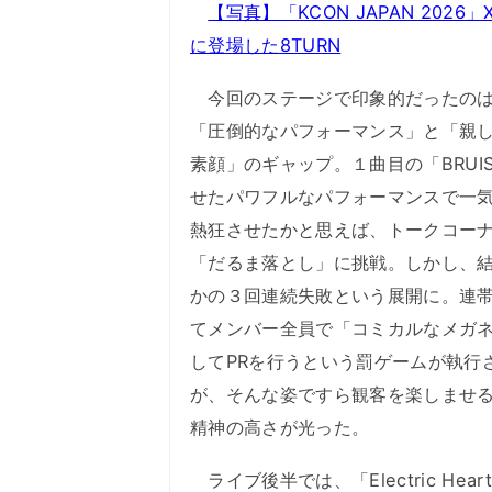
【写真】「KCON JAPAN 2026」X
に登場した8TURN
今回のステージで印象的だったのは
「圧倒的なパフォーマンス」と「親
素顔」のギャップ。１曲目の「BRUI
せたパワフルなパフォーマンスで一
熱狂させたかと思えば、トークコー
「だるま落とし」に挑戦。しかし、
かの３回連続失敗という展開に。連
てメンバー全員で「コミカルなメガ
してPRを行うという罰ゲームが執行
が、そんな姿ですら観客を楽しませ
精神の高さが光った。
ライブ後半では、「Electric H