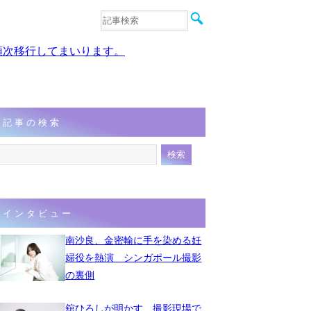
音楽
エンタメ
、順次移行してまいります。
インタビュー
動画
連載
フォト
記事の検索
インタビュー
南沙良、金密輸に手を染める妊
婦役を熱演 シンガポール撮影
の裏側
舘ひろしが明かす、撮影現場で