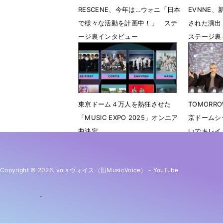
RESCENE、今年は…ウォニ「日本
EVNNE、新
で様々な活動を計画中！」 ステ
された演出
ージ裏インタビュー
ステージ裏
5月9日 17時00分
5月9日 1
東京ドーム４万人を熱狂させた
TOMORRO
「MUSIC EXPO 2025」オンエア
京ドームシ
曲決定
いでキレイ
12月12日 14時56分
11月27日
Copyright © 2026. vois ヴォイス（旧MusicVoice）
-
YouTube
-