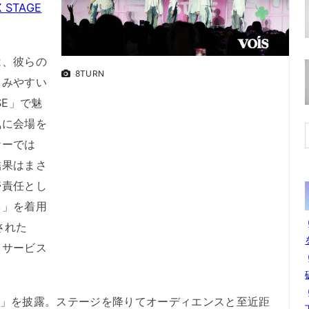
 STAGE
、彼らの
8TURN
しみやすい
SE」で魅
気に会場を
ナーでは
結果はまさ
帯責任とし
ネ」を着用
された
るサービス
eart」を披露。ステージを降りてオーディエンスと至近距