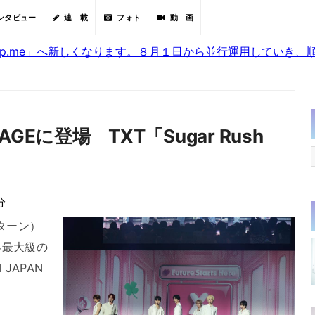
ンタビュー
連 載
フォト
動 画
sjp.me」へ新しくなります。８月１日から並行運用していき
AGEに登場 TXT「Sugar Rush
分
ターン）
界最大級の
JAPAN