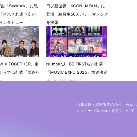
曲「Backtalk」に隠
日プ新世界「KCON JAPAN」に
「それぞれ違う姿が」
登場 練習生50人がテーマソング
インタビュー
を披露
6時15分
5月9日 13時40分
W X TOGETHER、東
Number_i・BE:FIRSTらが出演
ティで点灯式「雪みた
「MUSIC EXPO 2025」放送決定
」
10月24日 13時54分
 08時58分
情報提供・取材案内の受付
Vois
クッキー（cookie）使用について