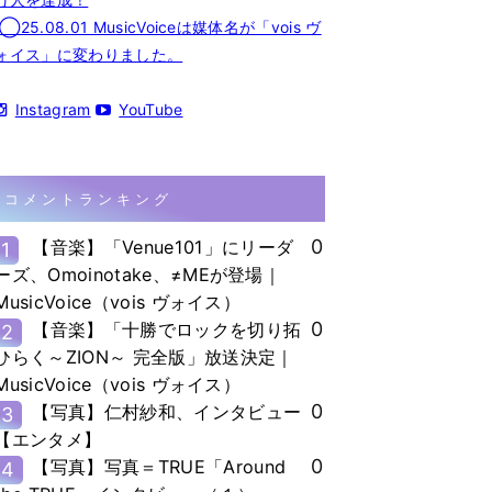
◯25.08.01 MusicVoiceは媒体名が「vois ヴ
ォイス」に変わりました。
Instagram
YouTube
コメントランキング
0
【音楽】「Venue101」にリーダ
1
ーズ、Omoinotake、≠MEが登場｜
MusicVoice（vois ヴォイス）
0
【音楽】「十勝でロックを切り拓
2
ひらく～ZION～ 完全版」放送決定｜
MusicVoice（vois ヴォイス）
0
【写真】仁村紗和、インタビュー
3
【エンタメ】
0
【写真】写真＝TRUE「Around
4