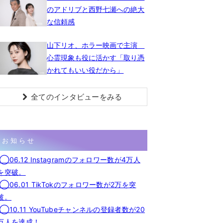
のアドリブと西野七瀬への絶大
な信頼感
山下リオ、ホラー映画で主演
心霊現象も役に活かす「取り憑
かれてもいい役だから」
全てのインタビューをみる
お知らせ
◯06.12 Instagramのフォロワー数が4万人
を突破。
◯06.01 TikTokのフォロワー数が2万を突
破。
◯10.11 YouTubeチャンネルの登録者数が20
万人を達成！