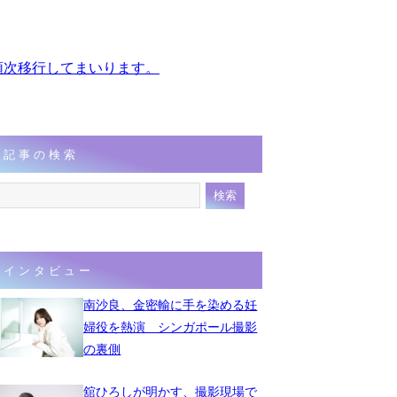
、順次移行してまいります。
記事の検索
インタビュー
南沙良、金密輸に手を染める妊
婦役を熱演 シンガポール撮影
の裏側
舘ひろしが明かす、撮影現場で