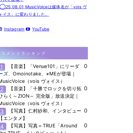
◯25.08.01 MusicVoiceは媒体名が「vois ヴ
ォイス」に変わりました。
Instagram
YouTube
コメントランキング
0
【音楽】「Venue101」にリーダ
1
ーズ、Omoinotake、≠MEが登場｜
MusicVoice（vois ヴォイス）
0
【音楽】「十勝でロックを切り拓
2
ひらく～ZION～ 完全版」放送決定｜
MusicVoice（vois ヴォイス）
0
【写真】仁村紗和、インタビュー
3
【エンタメ】
0
【写真】写真＝TRUE「Around
4