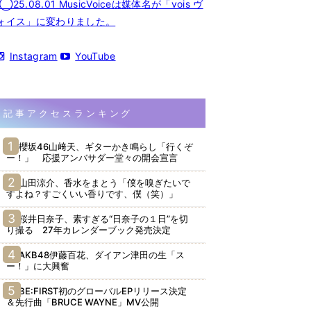
◯25.08.01 MusicVoiceは媒体名が「vois ヴ
ォイス」に変わりました。
Instagram
YouTube
記事アクセスランキング
櫻坂46山﨑天、ギターかき鳴らし「行くぞ
ー！」 応援アンバサダー堂々の開会宣言
山田涼介、香水をまとう「僕を嗅ぎたいで
すよね？すごくいい香りです、僕（笑）」
桜井日奈子、素すぎる“日奈子の１日”を切
り撮る 27年カレンダーブック発売決定
AKB48伊藤百花、ダイアン津田の生「ス
ー！」に大興奮
BE:FIRST初のグローバルEPリリース決定
＆先行曲「BRUCE WAYNE」MV公開