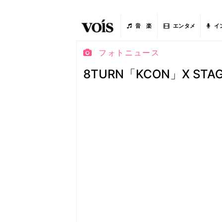
音 楽
エンタメ
イ
フォトニュース
8TURN「KCON」X ST