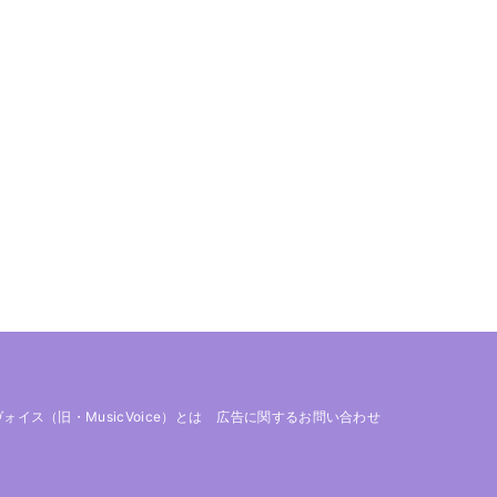
 ヴォイス（旧・MusicVoice）とは
広告に関するお問い合わせ