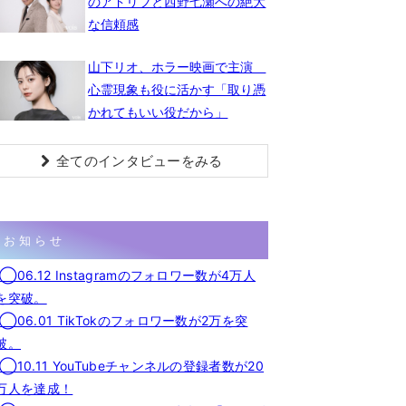
のアドリブと西野七瀬への絶大
な信頼感
山下リオ、ホラー映画で主演
心霊現象も役に活かす「取り憑
かれてもいい役だから」
全てのインタビューをみる
お知らせ
◯06.12 Instagramのフォロワー数が4万人
を突破。
◯06.01 TikTokのフォロワー数が2万を突
破。
◯10.11 YouTubeチャンネルの登録者数が20
万人を達成！