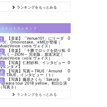
ランキングをもっとみる
コメントランキング
0
【音楽】「Venue101」にリーダ
1
ーズ、Omoinotake、≠MEが登場｜
MusicVoice（vois ヴォイス）
0
【音楽】「十勝でロックを切り拓
2
ひらく～ZION～ 完全版」放送決定｜
MusicVoice（vois ヴォイス）
0
【写真】仁村紗和、インタビュー
3
【エンタメ】
0
【写真】写真＝TRUE「Around
4
the TRUE」インタビュー（１）
0
【写真】藤原さくら「Sakura
5
Fujiwara tour 2018 yellow」初日公演
（写真３）
ランキングをもっとみる