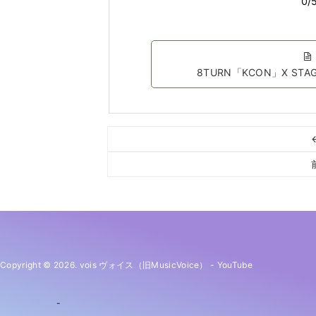
8TURN「KCON」X STA
Copyright © 2026. vois ヴォイス（旧MusicVoice）
-
YouTube
-