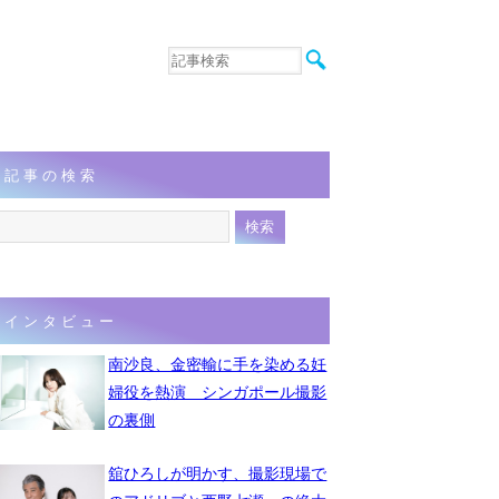
音楽
エンタメ
インタビュー
動画
記事の検索
連載
フォト
インタビュー
南沙良、金密輸に手を染める妊
婦役を熱演 シンガポール撮影
の裏側
舘ひろしが明かす、撮影現場で