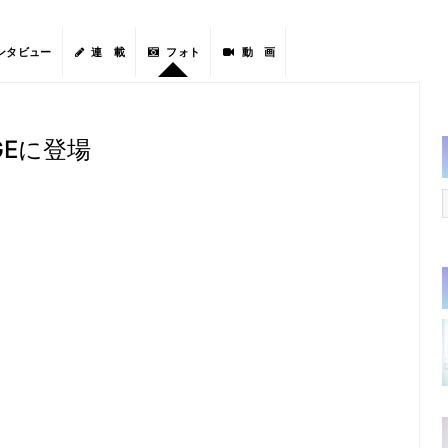
ンタビュー
連 載
フォト
動 画
AGEに登場