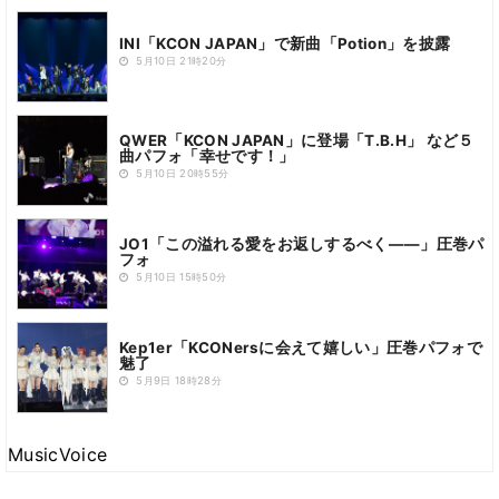
INI「KCON JAPAN」で新曲「Potion」を披露
5月10日 21時20分
QWER「KCON JAPAN」に登場「T.B.H」 など５
曲パフォ「幸せです！」
5月10日 20時55分
JO1「この溢れる愛をお返しするべく――」圧巻パ
フォ
5月10日 15時50分
Kep1er「KCONersに会えて嬉しい」圧巻パフォで
魅了
5月9日 18時28分
MusicVoice