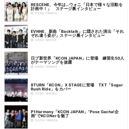
RESCENE、今年は…ウォニ「日本で様々な活動を
計画中！」 ステージ裏インタビュー
5月9日 17時00分
EVNNE、新曲「Backtalk」に隠された演出「それ
ぞれ違う姿が」ステージ裏インタビュー
5月9日 16時15分
日プ新世界「KCON JAPAN」に登場 練習生50人
がテーマソングを披露
5月9日 13時40分
8TURN「KCON」X STAGEに登場 TXT「Sugar
Rush Ride」をカバー
5月8日 18時36分
P1Harmony「KCON JAPAN」“Pose Gacha!企
画”でKCONerを魅了
5月11日 14時50分