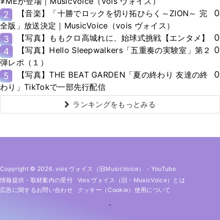
≠MEが登場｜MusicVoice（vois ヴォイス）
0
【音楽】「十勝でロックを切り拓ひらく～ZION～ 完
2
全版」放送決定｜MusicVoice（vois ヴォイス）
0
【写真】ももクロ高城れに、始球式挑戦【エンタメ】
3
0
【写真】Hello Sleepwalkers「五重奏の実験室」第２
4
弾レポ（１）
0
【写真】THE BEAT GARDEN「夏の終わり 友達の終
5
わり」TikTokで一部先行配信
ランキングをもっとみる
Copyright © 2026. vois ヴォイス（旧MusicVoice）
-
YouTube
情報提供・取材案内の受付
Vois ヴォイス（旧・MusicVoice）とは
広告に関するお問い合わせ
クッキー（cookie）使用について
-