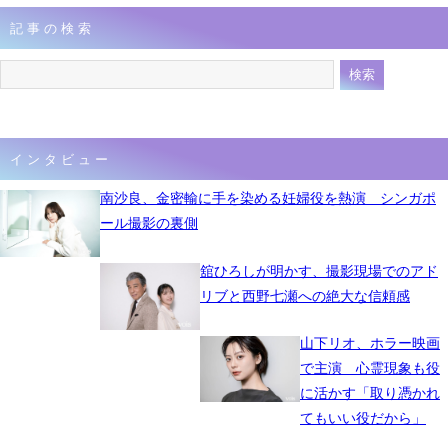
記事の検索
インタビュー
南沙良、金密輸に手を染める妊婦役を熱演 シンガポ
ール撮影の裏側
舘ひろしが明かす、撮影現場でのアド
リブと西野七瀬への絶大な信頼感
山下リオ、ホラー映画
で主演 心霊現象も役
に活かす「取り憑かれ
てもいい役だから」