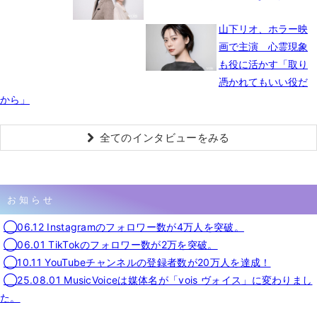
山下リオ、ホラー映
画で主演 心霊現象
も役に活かす「取り
憑かれてもいい役だ
から」
全てのインタビューをみる
お知らせ
◯06.12 Instagramのフォロワー数が4万人を突破。
◯06.01 TikTokのフォロワー数が2万を突破。
◯10.11 YouTubeチャンネルの登録者数が20万人を達成！
◯25.08.01 MusicVoiceは媒体名が「vois ヴォイス」に変わりまし
た。