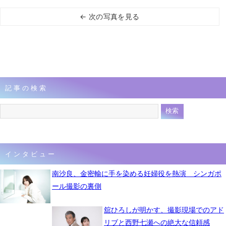
← 次の写真を見る
記事の検索
インタビュー
南沙良、金密輸に手を染める妊婦役を熱演 シンガポ
ール撮影の裏側
舘ひろしが明かす、撮影現場でのアド
リブと西野七瀬への絶大な信頼感