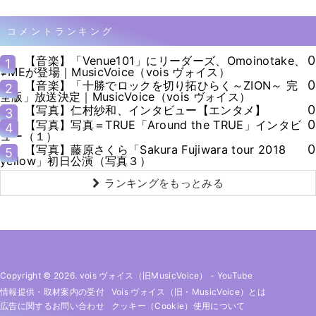
コメントランキング
0
【音楽】「Venue101」にリーダーズ、Omoinotake、
1
≠MEが登場｜MusicVoice（vois ヴォイス）
0
【音楽】「十勝でロックを切り拓ひらく～ZION～ 完
2
全版」放送決定｜MusicVoice（vois ヴォイス）
0
【写真】仁村紗和、インタビュー【エンタメ】
3
0
【写真】写真＝TRUE「Around the TRUE」インタビ
4
ュー（１）
0
【写真】藤原さくら「Sakura Fujiwara tour 2018
5
yellow」初日公演（写真３）
ランキングをもっとみる
Copyright © 2026. vois ヴォイス（旧MusicVoice）
-
YouTube
情報提供・取材案内の受付
Vois ヴォイス（旧・MusicVoice）とは
広告に関するお問い合わせ
クッキー（cookie）使用について