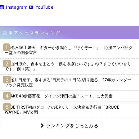
Instagram
YouTube
記事アクセスランキング
櫻坂46山﨑天、ギターかき鳴らし「行くぞー！」 応援アンバサダ
ー堂々の開会宣言
山田涼介、香水をまとう「僕を嗅ぎたいですよね？すごくいい香り
です、僕（笑）」
桜井日奈子、素すぎる“日奈子の１日”を切り撮る 27年カレンダー
ブック発売決定
AKB48伊藤百花、ダイアン津田の生「スー！」に大興奮
BE:FIRST初のグローバルEPリリース決定＆先行曲「BRUCE
WAYNE」MV公開
ランキングをもっとみる