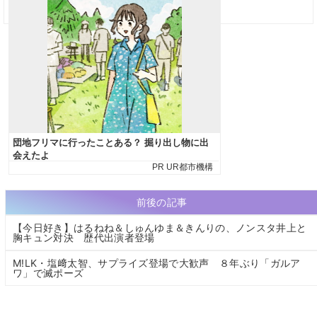
前後の記事
【今日好き】はるねね＆しゅんゆま＆きんりの、ノンスタ井上と
胸キュン対決 歴代出演者登場
M!LK・塩﨑太智、サプライズ登場で大歓声 ８年ぶり「ガルア
ワ」で滅ポーズ