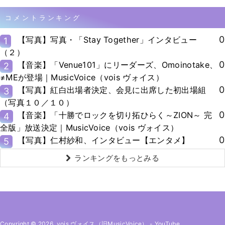
コメントランキング
0
【写真】写真・「Stay Together」インタビュー
1
（２）
0
【音楽】「Venue101」にリーダーズ、Omoinotake、
2
≠MEが登場｜MusicVoice（vois ヴォイス）
0
【写真】紅白出場者決定、会見に出席した初出場組
3
（写真１０／１０）
0
【音楽】「十勝でロックを切り拓ひらく～ZION～ 完
4
全版」放送決定｜MusicVoice（vois ヴォイス）
0
【写真】仁村紗和、インタビュー【エンタメ】
5
ランキングをもっとみる
Copyright © 2026. vois ヴォイス（旧MusicVoice）
-
YouTube