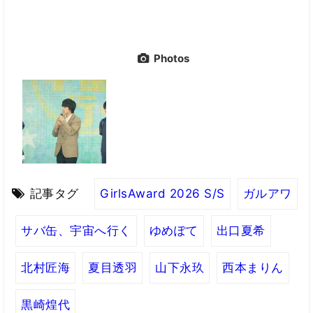
Photos
記事タグ
GirlsAward 2026 S/S
ガルアワ
サバ缶、宇宙へ行く
ゆめぽて
出口夏希
北村匠海
夏目透羽
山下永玖
西本まりん
黒崎煌代