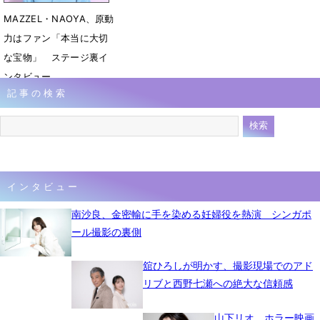
MAZZEL・NAOYA、原動
力はファン「本当に大切
な宝物」 ステージ裏イ
ンタビュー
記事の検索
4月25日 09時00分
インタビュー
南沙良、金密輸に手を染める妊婦役を熱演 シンガポ
ール撮影の裏側
舘ひろしが明かす、撮影現場でのアド
リブと西野七瀬への絶大な信頼感
山下リオ、ホラー映画