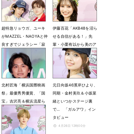
6月20日 17時46分
超特急リョウガ、ユーキ
伊藤百花「AKB48を沼ら
がMAZZEL・NAOYAと仲
せる自信がある！」先
良すぎでジェラシー「寂
輩・小栗有以から美のア
しかったよ」
ドバイスも
5月6日 06時01分
5月6日 05時52分
北村匠海「横浜国際映画
元日向坂46濱岸ひより、
祭」最優秀男優賞、「国
同期・金村美玖＆小坂菜
宝」吉沢亮＆横浜流星ら
緒といつかステージ裏
同世代の活躍に刺激
で… 「ガルアワ」イン
タビュー
5月2日 21時49分
4月26日 12時00分