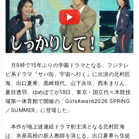
月9枠で15年ぶりの学園ドラマとなる、フジテレ
ビ系ドラマ『サバ缶、宇宙へ行く』に出演の北村匠
海、出口夏希、黒崎煌代、山下永玖、西本まりん、
夏目透羽、ゆめぽてが18日、東京・国立代々木競技
場第一体育館で開催の「GirlsAward2026 SPRING
／SUMMER」に登場した。
本作が地上波連続ドラマ初主演となる北村匠海
は、水産高校の新人教師を演じる。出口夏希ら生徒