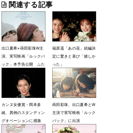
関連する記事
出口夏希×蒔田彩珠W主
福原遥「あの花」続編決
演、実写映画「ルックバ
定に驚きと喜び「嬉しか
ック」本予告公開 ふた
った」
りを取り巻く新キャスト
7月7日 13時10分
６人を発表
7月15日 13時15分
カンヌ女優賞・岡本多
蒔田彩珠、出口夏希とW
緒、異例のスタンディン
主演で実写映画「ルック
グオベーションに感激
バック」に出演
「人生を変えた１本に」
6月9日 07時04分