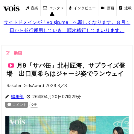
音楽
エンタメ
インタビュー
動画
連載
サイトドメインが「voisjp.me」へ新しくなります。８月１
日から並行運用していき、順次移行してまいります。
動画
月9「サバ缶」北村匠海、サプライズ登
場 出口夏希らはジャージ姿でランウェイ
Rakuten GirlsAward 2026 S／S
編集部
26年04月20日07時29分