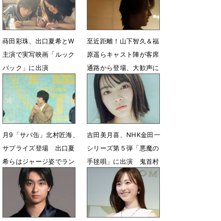
６人を発表
7月15日 13時15分
蒔田彩珠、出口夏希とW
至近距離！山下智久＆福
主演で実写映画「ルック
原遥らキャスト陣が客席
バック」に出演
通路から登場、大歓声に
包まれる
6月9日 07時04分
5月1日 06時42分
月9「サバ缶」北村匠海、
吉田美月喜、NHK金田一
サプライズ登場 出口夏
シリーズ第５弾「悪魔の
希らはジャージ姿でラン
手毬唄」に出演 鬼首村
ウェイ
出身の人気歌手役
4月20日 07時29分
3月6日 18時00分