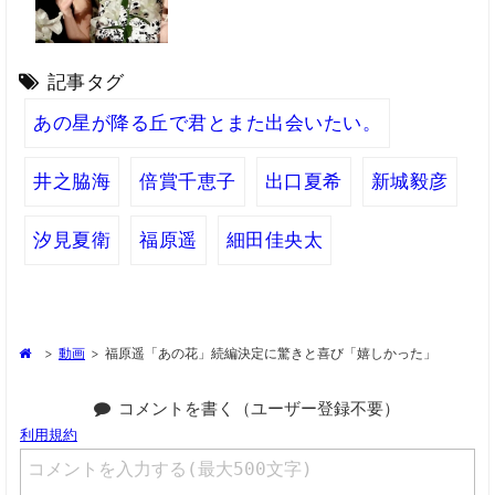
記事タグ
あの星が降る丘で君とまた出会いたい。
井之脇海
倍賞千恵子
出口夏希
新城毅彦
汐見夏衛
福原遥
細田佳央太
>
動画
>
福原遥「あの花」続編決定に驚きと喜び「嬉しかった」
コメントを書く（ユーザー登録不要）