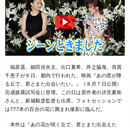
福原遥、細田佳央太、出口夏希、井之脇海、倍賞
千恵子が６日、都内で行われた、映画『あの星が降
る丘で、君とまた出会いたい。』（８月７日公開）
完成披露試写会に登壇。この日は原作者の汐見夏衛
さんと、新城毅彦監督も出席。フォトセッションで
は777本の百合の花に囲まれ撮影に臨んだ。
本作は『あの花が咲く丘で、君とまた出会えた