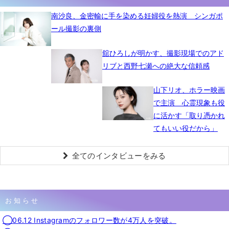
南沙良、金密輸に手を染める妊婦役を熱演 シンガポ
ール撮影の裏側
舘ひろしが明かす、撮影現場でのアド
リブと西野七瀬への絶大な信頼感
山下リオ、ホラー映画
で主演 心霊現象も役
に活かす「取り憑かれ
てもいい役だから」
全てのインタビューをみる
お知らせ
◯06.12 Instagramのフォロワー数が4万人を突破。