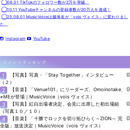
◯06.01 TikTokのフォロワー数が2万を突破。
◯10.11 YouTubeチャンネルの登録者数が20万人を達成！
◯25.08.01 MusicVoiceは媒体名が「vois ヴォイス」に変わりまし
た。
Instagram
YouTube
コメントランキング
0
【写真】写真・「Stay Together」インタビュー
1
（２）
0
【音楽】「Venue101」にリーダーズ、Omoinotake、
2
≠MEが登場｜MusicVoice（vois ヴォイス）
0
【写真】紅白出場者決定、会見に出席した初出場組
3
（写真１０／１０）
0
【音楽】「十勝でロックを切り拓ひらく～ZION～ 完
4
全版」放送決定｜MusicVoice（vois ヴォイス）