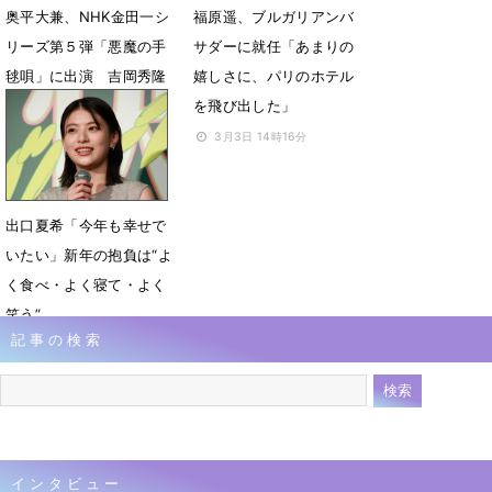
奥平大兼、NHK金田一シ
福原遥、ブルガリアンバ
リーズ第５弾「悪魔の手
サダーに就任「あまりの
毬唄」に出演 吉岡秀隆
嬉しさに、パリのホテル
が滞在する「亀の湯」長
を飛び出した」
男役
3月3日 14時16分
3月6日 17時38分
出口夏希「今年も幸せで
いたい」新年の抱負は“よ
く食べ・よく寝て・よく
笑う”
記事の検索
1月7日 07時10分
インタビュー