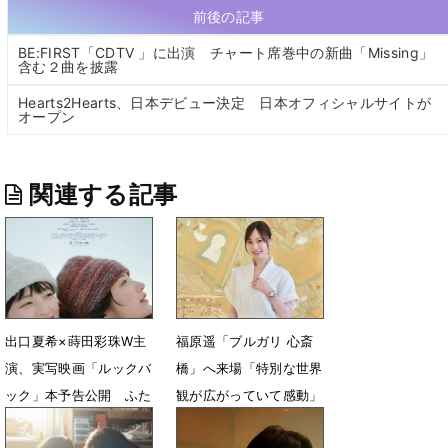
前後の記事
BE:FIRST「CDTV 」に出演 チャート席巻中の新曲「Missing」
含む２曲を披露
Hearts2Hearts、日本デビュー決定 日本オフィシャルサイトが
オープン
関連する記事
出口夏希×蒔田彩珠W主
福原遥「ブルガリ 心斎
演、実写映画「ルックバ
橋」へ来場「特別な世界
ック」本予告公開 ふた
観が広がっていて感動」
りを取り巻く新キャスト
6月15日 14時48分