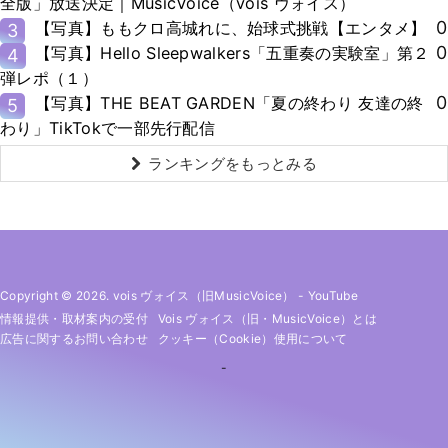
全版」放送決定｜MusicVoice（vois ヴォイス）
0
【写真】ももクロ高城れに、始球式挑戦【エンタメ】
3
0
【写真】Hello Sleepwalkers「五重奏の実験室」第２
4
弾レポ（１）
0
【写真】THE BEAT GARDEN「夏の終わり 友達の終
5
わり」TikTokで一部先行配信
ランキングをもっとみる
Copyright © 2026. vois ヴォイス（旧MusicVoice）
-
YouTube
情報提供・取材案内の受付
Vois ヴォイス（旧・MusicVoice）とは
広告に関するお問い合わせ
クッキー（cookie）使用について
-