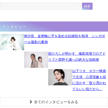
インタビュー
南沙良、金密輸に手を染める妊婦役を熱演 シンガポ
ール撮影の裏側
舘ひろしが明かす、撮影現場でのアド
リブと西野七瀬への絶大な信頼感
山下リオ、ホラー映画
で主演 心霊現象も役
に活かす「取り憑かれ
てもいい役だから」
全てのインタビューをみる