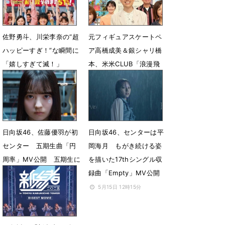
佐野勇斗、川栄李奈の“超
元フィギュアスケートペ
ハッピーすぎ！”な瞬間に
ア高橋成美＆銀シャリ橋
「嬉しすぎて滅！」
本、米米CLUB「浪漫飛
行」を独自考察
5月25日 18時00分
5月22日 07時00分
日向坂46、佐藤優羽が初
日向坂46、センターは平
センター 五期生曲「円
岡海月 もがき続ける姿
周率」MV公開 五期生に
を描いた17thシングル収
よる単独公演も開催決定
録曲「Empty」MV公開
5月18日 22時37分
5月15日 12時15分