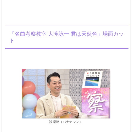
「名曲考察教室 大滝詠一 君は天然色」場面カッ
ト
設楽統（バナナマン）