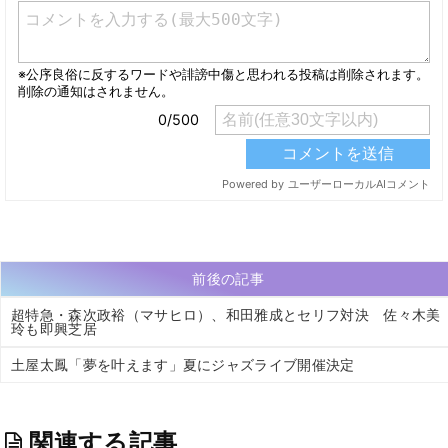
前後の記事
超特急・森次政裕（マサヒロ）、和田雅成とセリフ対決 佐々木美
玲も即興芝居
土屋太鳳「夢を叶えます」夏にジャズライブ開催決定
関連する記事