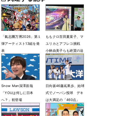
「氣志團万博2026」第１
ももクロ百田夏菜子、マ
弾アーティスト13組を発
ユリカとアフレコ挑戦
表
小林由美子らも絶賛の迫
真の演技
7月1日 18時43分
6月4日 08時14分
Snow Man深澤辰哉
日向坂46藤嶌果歩、始球
「YOUは何しに日本
式でノーバン投球 デキ
へ？」初登場
は大満足の「460点」
5月30日 17時01分
5月29日 08時18分