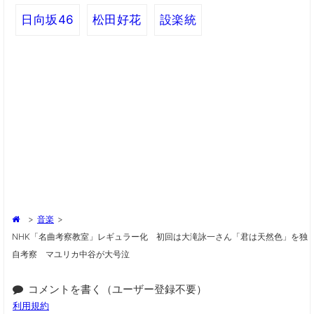
日向坂46
松田好花
設楽統
>
音楽
>
NHK「名曲考察教室」レギュラー化 初回は大滝詠一さん「君は天然色」を独
自考察 マユリカ中谷が大号泣
コメントを書く（ユーザー登録不要）