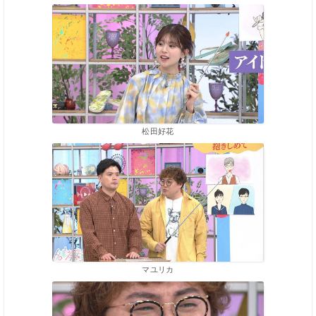
松田好花
マユリカ