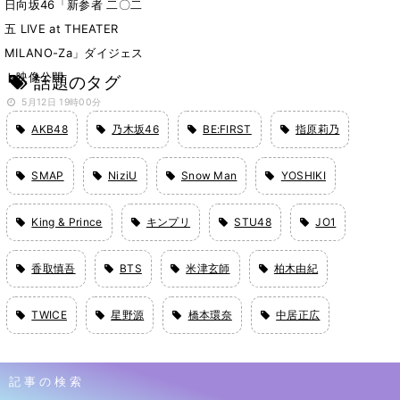
日向坂46「新参者 二〇二
五 LIVE at THEATER
MILANO-Za」ダイジェス
ト映像公開
話題のタグ
5月12日 19時00分
AKB48
乃木坂46
BE:FIRST
指原莉乃
SMAP
NiziU
Snow Man
YOSHIKI
King & Prince
キンプリ
STU48
JO1
香取慎吾
BTS
米津玄師
柏木由紀
TWICE
星野源
橋本環奈
中居正広
記事の検索