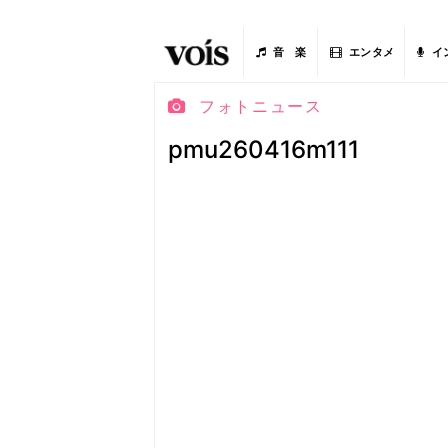
音 楽
エンタメ
イ
フォトニュース
pmu260416m111