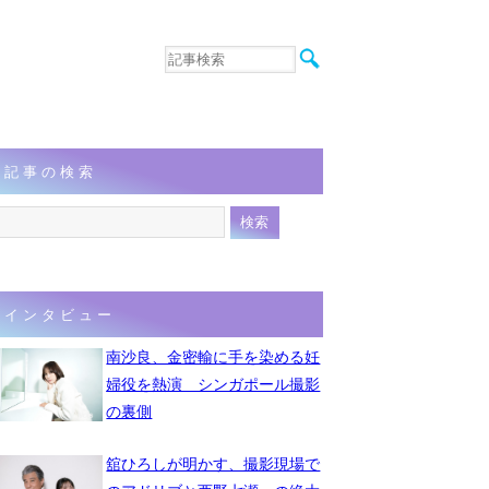
音楽
エンタメ
インタビュー
動画
記事の検索
連載
フォト
インタビュー
南沙良、金密輸に手を染める妊
婦役を熱演 シンガポール撮影
の裏側
舘ひろしが明かす、撮影現場で