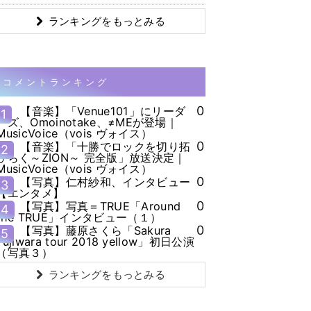
ランキングをもっとみる
コメントランキング
0
【音楽】「Venue101」にリーダ
1
ーズ、Omoinotake、≠MEが登場｜
MusicVoice（vois ヴォイス）
0
【音楽】「十勝でロックを切り拓
2
ひらく～ZION～ 完全版」放送決定｜
MusicVoice（vois ヴォイス）
0
【写真】仁村紗和、インタビュー
3
【エンタメ】
0
【写真】写真＝TRUE「Around
4
the TRUE」インタビュー（１）
0
【写真】藤原さくら「Sakura
5
Fujiwara tour 2018 yellow」初日公演
（写真３）
ランキングをもっとみる