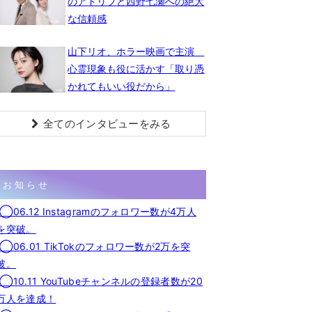
のアドリブと西野七瀬への絶大
な信頼感
山下リオ、ホラー映画で主演
心霊現象も役に活かす「取り憑
かれてもいい役だから」
全てのインタビューをみる
お知らせ
◯06.12 Instagramのフォロワー数が4万人
を突破。
◯06.01 TikTokのフォロワー数が2万を突
破。
◯10.11 YouTubeチャンネルの登録者数が20
万人を達成！