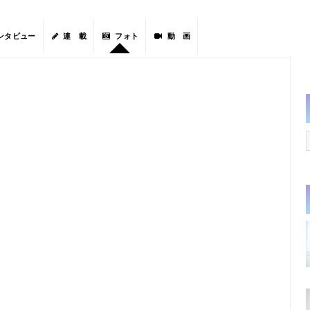
ンタビュー
連 載
フォト
動 画