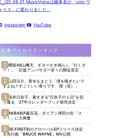
◯25.08.01 MusicVoiceは媒体名が「vois ヴ
ォイス」に変わりました。
Instagram
YouTube
記事アクセスランキング
櫻坂46山﨑天、ギターかき鳴らし「行くぞ
ー！」 応援アンバサダー堂々の開会宣言
山田涼介、香水をまとう「僕を嗅ぎたいで
すよね？すごくいい香りです、僕（笑）」
桜井日奈子、素すぎる“日奈子の１日”を切
り撮る 27年カレンダーブック発売決定
AKB48伊藤百花、ダイアン津田の生「ス
ー！」に大興奮
BE:FIRST初のグローバルEPリリース決定
＆先行曲「BRUCE WAYNE」MV公開