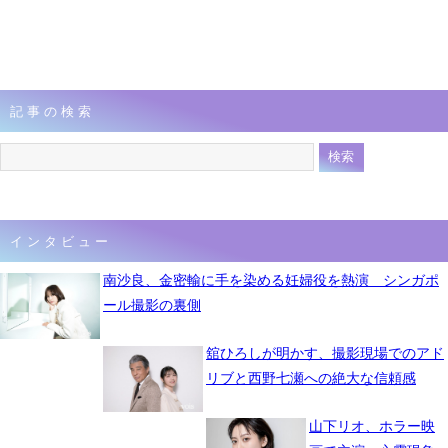
記事の検索
インタビュー
南沙良、金密輸に手を染める妊婦役を熱演 シンガポ
ール撮影の裏側
舘ひろしが明かす、撮影現場でのアド
リブと西野七瀬への絶大な信頼感
山下リオ、ホラー映