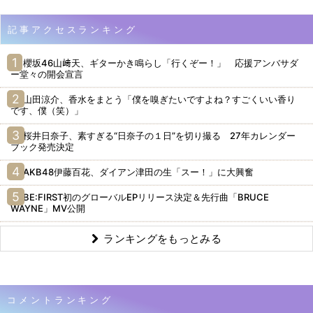
記事アクセスランキング
櫻坂46山﨑天、ギターかき鳴らし「行くぞー！」 応援アンバサダ
ー堂々の開会宣言
山田涼介、香水をまとう「僕を嗅ぎたいですよね？すごくいい香り
です、僕（笑）」
桜井日奈子、素すぎる“日奈子の１日”を切り撮る 27年カレンダー
ブック発売決定
AKB48伊藤百花、ダイアン津田の生「スー！」に大興奮
BE:FIRST初のグローバルEPリリース決定＆先行曲「BRUCE
WAYNE」MV公開
ランキングをもっとみる
コメントランキング