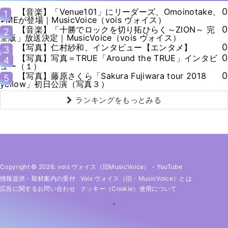
0
【音楽】「Venue101」にリーダーズ、Omoinotake、
1
≠MEが登場｜MusicVoice（vois ヴォイス）
0
【音楽】「十勝でロックを切り拓ひらく～ZION～ 完
2
全版」放送決定｜MusicVoice（vois ヴォイス）
0
【写真】仁村紗和、インタビュー【エンタメ】
3
0
【写真】写真＝TRUE「Around the TRUE」インタビ
4
ュー（１）
0
【写真】藤原さくら「Sakura Fujiwara tour 2018
5
yellow」初日公演（写真３）
ランキングをもっとみる
Copyright © 2026. vois ヴォイス（旧MusicVoice）
-
YouTube
情報提供・取材案内の受付
Vois ヴォイス（旧・MusicVoice）とは
広告に関するお問い合わせ
クッキー（cookie）使用について
-