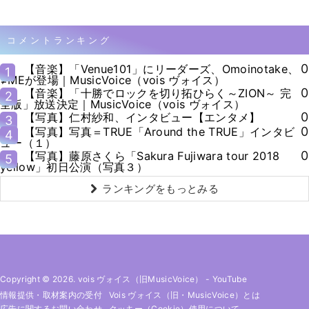
コメントランキング
0
【音楽】「Venue101」にリーダーズ、Omoinotake、
1
≠MEが登場｜MusicVoice（vois ヴォイス）
0
【音楽】「十勝でロックを切り拓ひらく～ZION～ 完
2
全版」放送決定｜MusicVoice（vois ヴォイス）
0
【写真】仁村紗和、インタビュー【エンタメ】
3
0
【写真】写真＝TRUE「Around the TRUE」インタビ
4
ュー（１）
0
【写真】藤原さくら「Sakura Fujiwara tour 2018
5
yellow」初日公演（写真３）
ランキングをもっとみる
Copyright © 2026. vois ヴォイス（旧MusicVoice）
-
YouTube
情報提供・取材案内の受付
Vois ヴォイス（旧・MusicVoice）とは
広告に関するお問い合わせ
クッキー（cookie）使用について