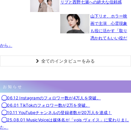
リブと西野七瀬への絶大な信頼感
山下リオ、ホラー映
画で主演 心霊現象
も役に活かす「取り
憑かれてもいい役だ
から」
全てのインタビューをみる
お知らせ
◯06.12 Instagramのフォロワー数が4万人を突破。
◯06.01 TikTokのフォロワー数が2万を突破。
◯10.11 YouTubeチャンネルの登録者数が20万人を達成！
◯25.08.01 MusicVoiceは媒体名が「vois ヴォイス」に変わりまし
た。