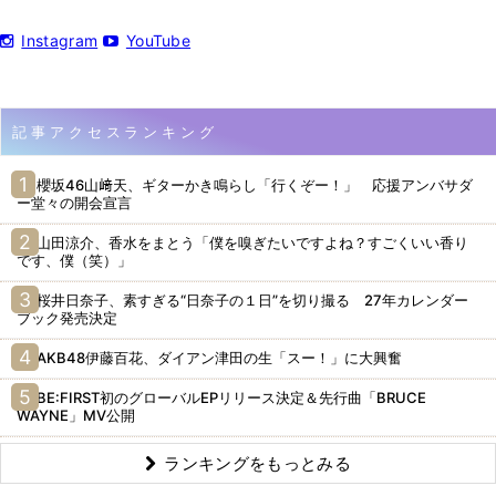
Instagram
YouTube
記事アクセスランキング
櫻坂46山﨑天、ギターかき鳴らし「行くぞー！」 応援アンバサダ
ー堂々の開会宣言
山田涼介、香水をまとう「僕を嗅ぎたいですよね？すごくいい香り
です、僕（笑）」
桜井日奈子、素すぎる“日奈子の１日”を切り撮る 27年カレンダー
ブック発売決定
AKB48伊藤百花、ダイアン津田の生「スー！」に大興奮
BE:FIRST初のグローバルEPリリース決定＆先行曲「BRUCE
WAYNE」MV公開
ランキングをもっとみる