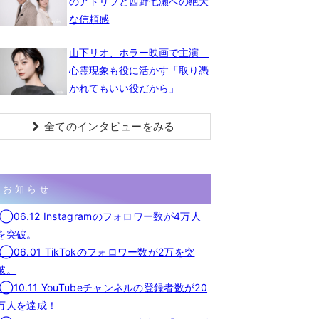
のアドリブと西野七瀬への絶大
な信頼感
山下リオ、ホラー映画で主演
心霊現象も役に活かす「取り憑
かれてもいい役だから」
全てのインタビューをみる
お知らせ
◯06.12 Instagramのフォロワー数が4万人
を突破。
◯06.01 TikTokのフォロワー数が2万を突
破。
◯10.11 YouTubeチャンネルの登録者数が20
万人を達成！