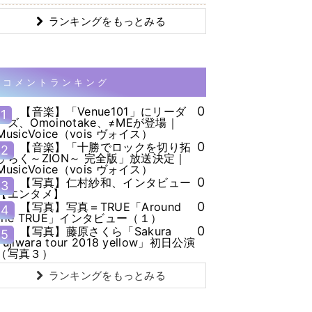
ランキングをもっとみる
コメントランキング
0
【音楽】「Venue101」にリーダ
1
ーズ、Omoinotake、≠MEが登場｜
MusicVoice（vois ヴォイス）
0
【音楽】「十勝でロックを切り拓
2
ひらく～ZION～ 完全版」放送決定｜
MusicVoice（vois ヴォイス）
0
【写真】仁村紗和、インタビュー
3
【エンタメ】
0
【写真】写真＝TRUE「Around
4
the TRUE」インタビュー（１）
0
【写真】藤原さくら「Sakura
5
Fujiwara tour 2018 yellow」初日公演
（写真３）
ランキングをもっとみる