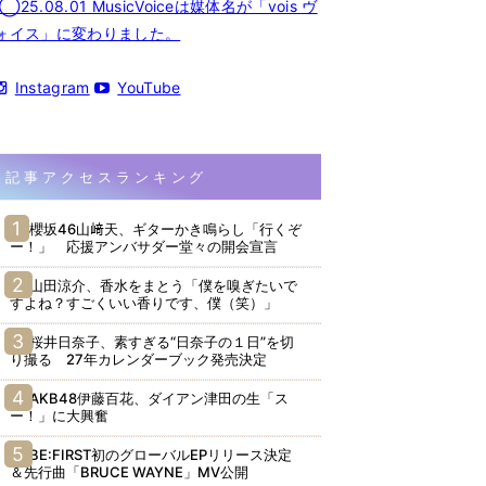
◯25.08.01 MusicVoiceは媒体名が「vois ヴ
ォイス」に変わりました。
Instagram
YouTube
記事アクセスランキング
櫻坂46山﨑天、ギターかき鳴らし「行くぞ
ー！」 応援アンバサダー堂々の開会宣言
山田涼介、香水をまとう「僕を嗅ぎたいで
すよね？すごくいい香りです、僕（笑）」
桜井日奈子、素すぎる“日奈子の１日”を切
り撮る 27年カレンダーブック発売決定
AKB48伊藤百花、ダイアン津田の生「ス
ー！」に大興奮
BE:FIRST初のグローバルEPリリース決定
＆先行曲「BRUCE WAYNE」MV公開