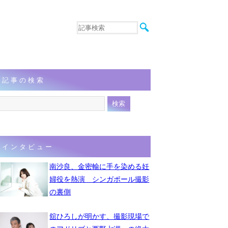
音楽
エンタメ
インタビュー
動画
記事の検索
連載
フォト
インタビュー
南沙良、金密輸に手を染める妊
婦役を熱演 シンガポール撮影
の裏側
舘ひろしが明かす、撮影現場で