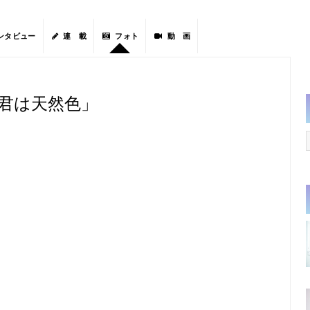
ンタビュー
連 載
フォト
動 画
 君は天然色」