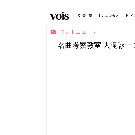
音 楽
エンタメ
イ
フォトニュース
「名曲考察教室 大滝詠一