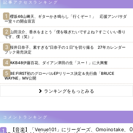
記事アクセスランキング
櫻坂46山﨑天、ギターかき鳴らし「行くぞー！」 応援アンバサダ
ー堂々の開会宣言
山田涼介、香水をまとう「僕を嗅ぎたいですよね？すごくいい香り
です、僕（笑）」
桜井日奈子、素すぎる“日奈子の１日”を切り撮る 27年カレンダー
ブック発売決定
AKB48伊藤百花、ダイアン津田の生「スー！」に大興奮
BE:FIRST初のグローバルEPリリース決定＆先行曲「BRUCE
WAYNE」MV公開
ランキングをもっとみる
コメントランキング
0
【音楽】「Venue101」にリーダーズ、Omoinotake、
1