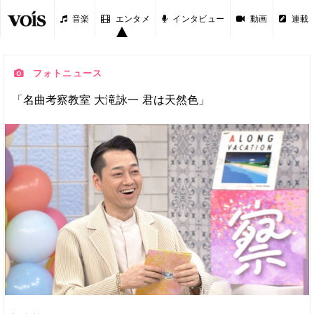
音楽
エンタメ
インタビュー
動画
連載
フォトニュース
「名曲考察教室 大滝詠一 君は天然色」