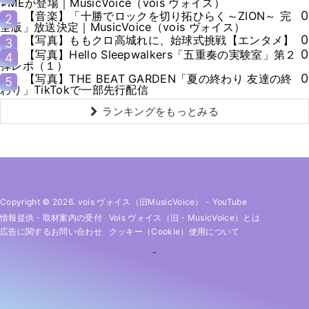
≠MEが登場｜MusicVoice（vois ヴォイス）
0
【音楽】「十勝でロックを切り拓ひらく～ZION～ 完
2
全版」放送決定｜MusicVoice（vois ヴォイス）
0
【写真】ももクロ高城れに、始球式挑戦【エンタメ】
3
0
【写真】Hello Sleepwalkers「五重奏の実験室」第２
4
弾レポ（１）
0
【写真】THE BEAT GARDEN「夏の終わり 友達の終
5
わり」TikTokで一部先行配信
ランキングをもっとみる
Copyright © 2026. vois ヴォイス（旧MusicVoice）
-
YouTube
情報提供・取材案内の受付
Vois ヴォイス（旧・MusicVoice）とは
広告に関するお問い合わせ
クッキー（cookie）使用について
-