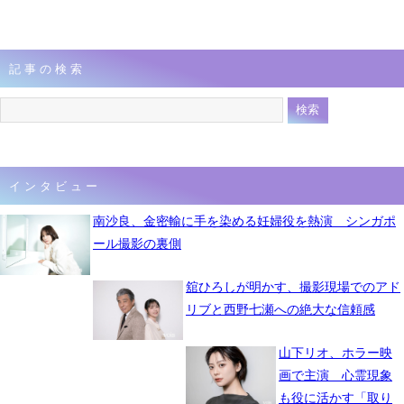
記事の検索
インタビュー
南沙良、金密輸に手を染める妊婦役を熱演 シンガポ
ール撮影の裏側
舘ひろしが明かす、撮影現場でのアド
リブと西野七瀬への絶大な信頼感
山下リオ、ホラー映
画で主演 心霊現象
も役に活かす「取り