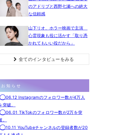
のアドリブと西野七瀬への絶大
な信頼感
山下リオ、ホラー映画で主演
心霊現象も役に活かす「取り憑
かれてもいい役だから」
全てのインタビューをみる
お知らせ
◯06.12 Instagramのフォロワー数が4万人
を突破。
◯06.01 TikTokのフォロワー数が2万を突
破。
◯10.11 YouTubeチャンネルの登録者数が20
万人を達成！