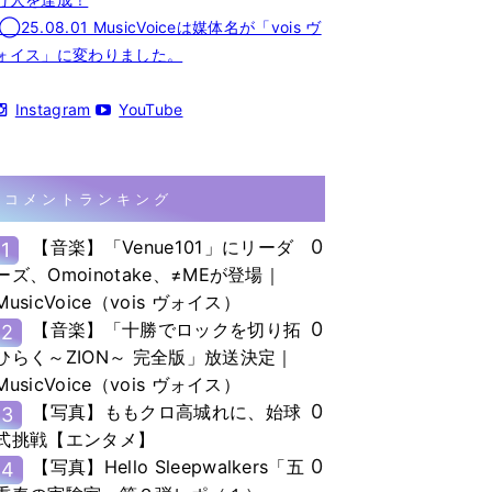
◯25.08.01 MusicVoiceは媒体名が「vois ヴ
ォイス」に変わりました。
Instagram
YouTube
コメントランキング
0
【音楽】「Venue101」にリーダ
1
ーズ、Omoinotake、≠MEが登場｜
MusicVoice（vois ヴォイス）
0
【音楽】「十勝でロックを切り拓
2
ひらく～ZION～ 完全版」放送決定｜
MusicVoice（vois ヴォイス）
0
【写真】ももクロ高城れに、始球
3
式挑戦【エンタメ】
0
【写真】Hello Sleepwalkers「五
4