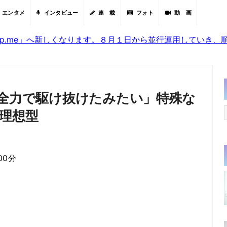
エンタメ
インタビュー
連 載
フォト
動 画
sjp.me」へ新しくなります。８月１日から並行運用していき
を全力で駆け抜けたみたい」特殊な
理想型
00分