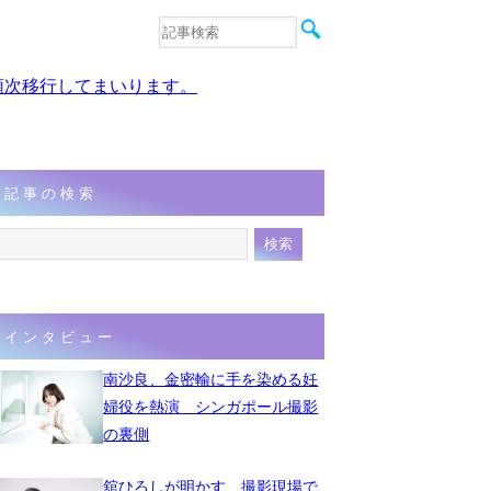
音楽
エンタメ
、順次移行してまいります。
インタビュー
動画
連載
フォト
記事の検索
インタビュー
南沙良、金密輸に手を染める妊
婦役を熱演 シンガポール撮影
の裏側
舘ひろしが明かす、撮影現場で