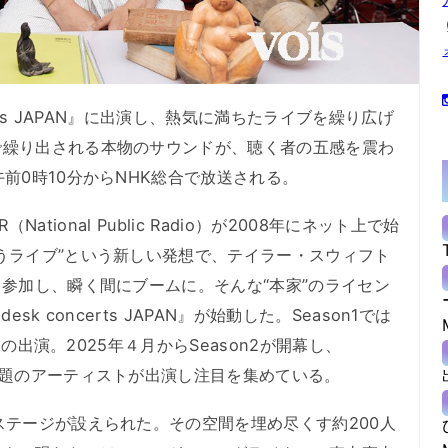
certs JAPAN』に出演し、熱気に満ちたライブを繰り広げ
で繰り出される本物のサウンドが、聴く者の五感を震わ
前0時10分からNHK総合で放送される。
R（National Public Radio）が2008年にネット上で始
うライブ”という新しい発想で、テイラー・スウィフト
も参加し、瞬く間にブームに。そんな“本家”のライセン
esk concerts JAPAN』が始動した。Season1では
Iらの出演。2025年４月からSeason2が開幕し、
話題のアーティストが出演し注目を集めている。
テージが設えられた。その空間を埋め尽くす約200人