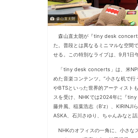
森山直太朗
森山直太朗が『tiny desk con
た。普段とは異なるミニマルな空間
せる。この特別なライブは、9月1日午
「tiny desk concerts」は、米NP
めた音楽コンテンツ。“小さな机で行
やBTSといった世界的アーティスト
スを受け、NHKでは2024年に『tiny d
藤井風、稲葉浩志（B’z）、KIRINJ
ASKA、石川さゆり、ちゃんみなと
NHKのオフィスの一角に、小さなス