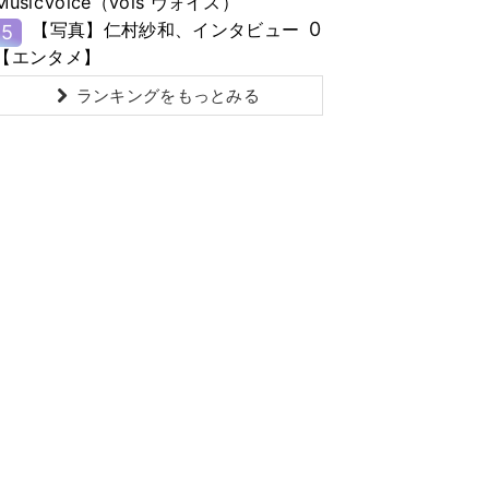
MusicVoice（vois ヴォイス）
0
【写真】仁村紗和、インタビュー
5
【エンタメ】
ランキングをもっとみる