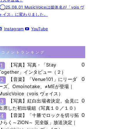
◯25.08.01 MusicVoiceは媒体名が「vois ヴ
ォイス」に変わりました。
Instagram
YouTube
コメントランキング
0
【写真】写真・「Stay
1
Together」インタビュー（２）
0
【音楽】「Venue101」にリーダ
2
ーズ、Omoinotake、≠MEが登場｜
MusicVoice（vois ヴォイス）
0
【写真】紅白出場者決定、会見に
3
出席した初出場組（写真１０／１０）
0
【音楽】「十勝でロックを切り拓
4
ひらく～ZION～ 完全版」放送決定｜