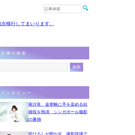
音楽
エンタメ
、順次移行してまいります。
インタビュー
動画
連載
フォト
記事の検索
インタビュー
南沙良、金密輸に手を染める妊
婦役を熱演 シンガポール撮影
の裏側
舘ひろしが明かす、撮影現場で