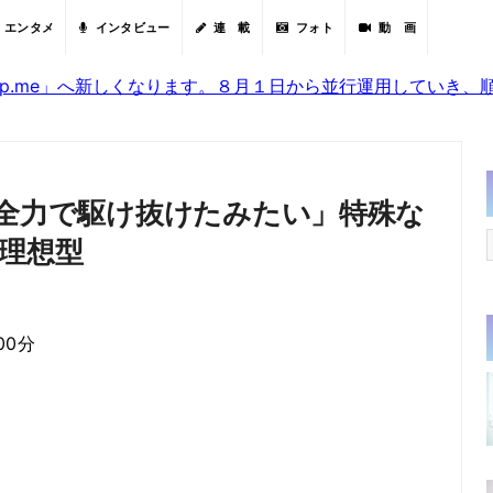
エンタメ
インタビュー
連 載
フォト
動 画
sjp.me」へ新しくなります。８月１日から並行運用していき
を全力で駆け抜けたみたい」特殊な
理想型
00分