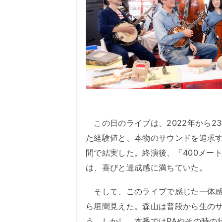
この日のライブは、2022年から2
た経験値と、本物のサウンドを追求
間で結実した。終演後、「400メー
は、喜びと達成感に満ちていた。
そして、このライブで感じた一体感
ら垣間見えた。森山は普段から生の
う。しかし、本番ではPAやその時の