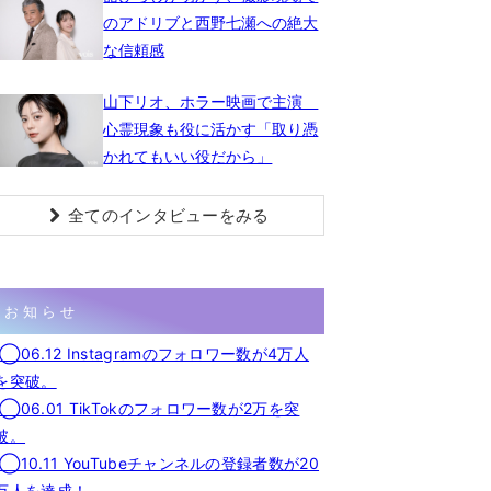
のアドリブと西野七瀬への絶大
な信頼感
山下リオ、ホラー映画で主演
心霊現象も役に活かす「取り憑
かれてもいい役だから」
全てのインタビューをみる
お知らせ
◯06.12 Instagramのフォロワー数が4万人
を突破。
◯06.01 TikTokのフォロワー数が2万を突
破。
◯10.11 YouTubeチャンネルの登録者数が20
万人を達成！