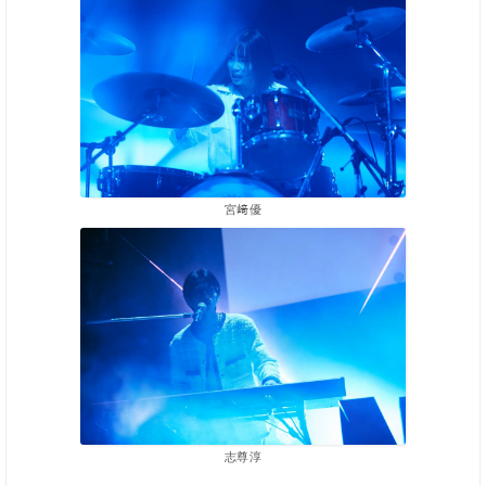
宮﨑優
志尊淳