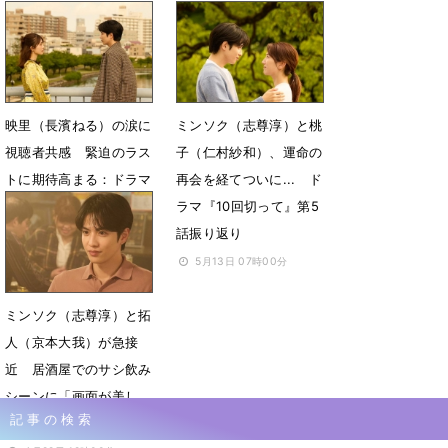
って」最終回みどころ
いです」
6月13日 09時10分
6月13日 09時00分
映里（長濱ねる）の涙に
ミンソク（志尊淳）と桃
視聴者共感 緊迫のラス
子（仁村紗和）、運命の
トに期待高まる：ドラマ
再会を経てついに... ド
「10回切って」第７話振
ラマ『10回切って』第5
り返り
話振り返り
5月27日 07時00分
5月13日 07時00分
ミンソク（志尊淳）と拓
人（京本大我）が急接
近 居酒屋でのサシ飲み
シーンに「画面が美し
記事の検索
い」