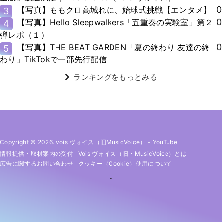
0
【写真】ももクロ高城れに、始球式挑戦【エンタメ】
3
0
【写真】Hello Sleepwalkers「五重奏の実験室」第２
4
弾レポ（１）
0
【写真】THE BEAT GARDEN「夏の終わり 友達の終
5
わり」TikTokで一部先行配信
ランキングをもっとみる
Copyright © 2026. vois ヴォイス（旧MusicVoice）
-
YouTube
情報提供・取材案内の受付
Vois ヴォイス（旧・MusicVoice）とは
広告に関するお問い合わせ
クッキー（cookie）使用について
-