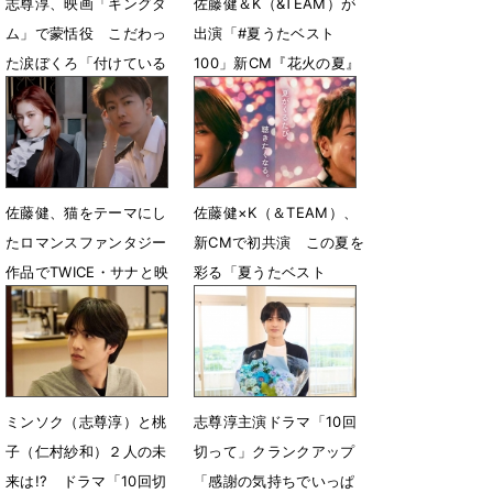
志尊淳、映画「キングダ
佐藤健＆K（&TEAM）が
ム」で蒙恬役 こだわっ
出演「#夏うたベスト
た涙ぼくろ「付けている
100」新CM『花火の夏』
感を出したくない」
篇が公開
7月17日 20時24分
7月11日 19時03分
佐藤健、猫をテーマにし
佐藤健×K（＆TEAM）、
たロマンスファンタジー
新CMで初共演 この夏を
作品でTWICE・サナと映
彩る「夏うたベスト
画初共演
100」始動
7月9日 09時06分
7月1日 17時08分
ミンソク（志尊淳）と桃
志尊淳主演ドラマ「10回
子（仁村紗和）２人の未
切って」クランクアップ
来は!? ドラマ「10回切
「感謝の気持ちでいっぱ