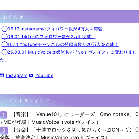
お知らせ
◯06.12 Instagramのフォロワー数が4万人を突破。
◯06.01 TikTokのフォロワー数が2万を突破。
◯10.11 YouTubeチャンネルの登録者数が20万人を達成！
◯25.08.01 MusicVoiceは媒体名が「vois ヴォイス」に変わりまし
た。
Instagram
YouTube
コメントランキング
0
【音楽】「Venue101」にリーダーズ、Omoinotake、
1
≠MEが登場｜MusicVoice（vois ヴォイス）
0
【音楽】「十勝でロックを切り拓ひらく～ZION～ 完
2
全版」放送決定｜MusicVoice（vois ヴォイス）