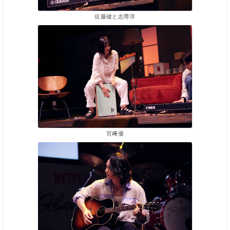
佐藤健と志尊淳
宮﨑優