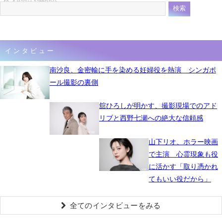
4月22日 12時00分
インタビュー
南沙良、金密輸に手を染める妊婦役を熱演 シンガポ
ール撮影の裏側
舘ひろしが明かす、撮影現場でのアド
リブと西野七瀬への絶大な信頼感
山下リオ、ホラー映画
で主演 心霊現象も役
に活かす「取り憑かれ
てもいい役だから」
全てのインタビューをみる