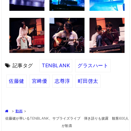
記事タグ
TENBLANK
グラスハート
佐藤健
宮﨑優
志尊淳
町田啓太
>
動画
>
佐藤健が率いるTENBLANK、サプライズライブ 弾き語りも披露 観客600人
が歓喜