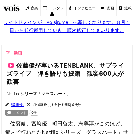
音楽
エンタメ
インタビュー
動画
連載
サイトドメインが「voisjp.me」へ新しくなります。８月１
日から並行運用していき、順次移行してまいります。
動画
佐藤健が率いるTENBLANK、サプライ
ズライブ 弾き語りも披露 観客600人が
歓喜
Netflix シリーズ「グラスハート」
編集部
25年08月05日09時46分
佐藤健、宮﨑優、町田啓太、志尊淳がこのほど、
都内で行われたNetflix シリーズ「グラスハート」世