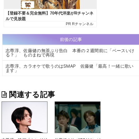
前後の記事
志尊淳、佐藤健の無茶ぶり告白 本番の２週間前に「ベースいけ
る？」 ものまねで再現
志尊淳、カラオケで歌うのはSMAP 佐藤健「最高！一緒に歌い
ます」
関連する記事