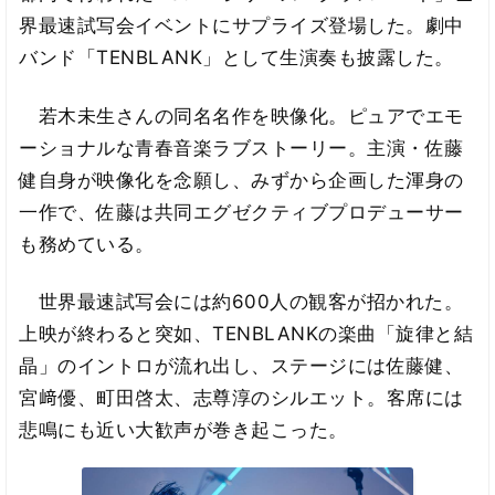
界最速試写会イベントにサプライズ登場した。劇中
バンド「TENBLANK」として生演奏も披露した。
若木未生さんの同名名作を映像化。ピュアでエモ
ーショナルな青春音楽ラブストーリー。主演・佐藤
健自身が映像化を念願し、みずから企画した渾身の
一作で、佐藤は共同エグゼクティブプロデューサー
も務めている。
世界最速試写会には約600人の観客が招かれた。
上映が終わると突如、TENBLANKの楽曲「旋律と結
晶」のイントロが流れ出し、ステージには佐藤健、
宮﨑優、町田啓太、志尊淳のシルエット。客席には
悲鳴にも近い大歓声が巻き起こった。