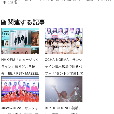
中に迫る
関連する記事
NHK-FM「ミュージック
OCHA NORMA、サンシ
ライン」聴きどころ紹
ャイン噴水広場で圧巻パ
介 BE:FIRST×MAZZEL
フォ「“ダントツで愛して
対談が実現
旋風”を巻き起こした
い！」
7月12日 22時20分
7月8日 23時43分
Juice=Juice、サンシャ
BEYOOOOONDS初横ア