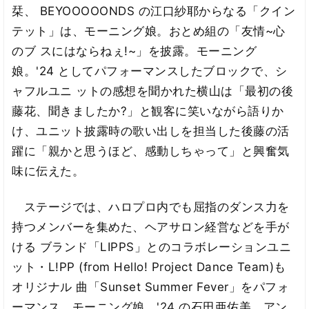
栞、 BEYOOOOONDS の江口紗耶からなる「クイン
テット」は、モーニング娘。おとめ組の「友情~心
のブ スにはならねぇ!~」を披露。モーニング
娘。'24 としてパフォーマンスしたブロックで、シ
ャフルユニ ットの感想を聞かれた横山は「最初の後
藤花、聞きましたか?」と観客に笑いながら語りか
け、ユニット披露時の歌い出しを担当した後藤の活
躍に「親かと思うほど、感動しちゃって」と興奮気
味に伝えた。
ステージでは、ハロプロ内でも屈指のダンス力を
持つメンバーを集めた、ヘアサロン経営などを手が
ける ブランド「LIPPS」とのコラボレーションユニ
ット・L!PP (from Hello! Project Dance Team)も
オリジナル 曲「Sunset Summer Fever」をパフォ
ーマンス。モーニング娘。'24 の石田亜佑美、アン