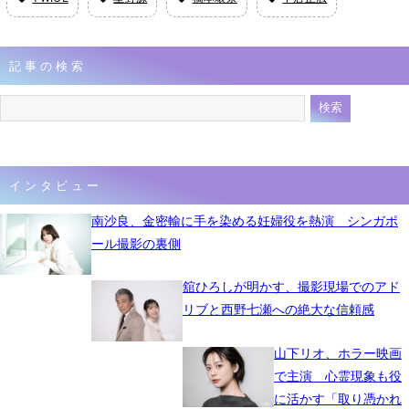
記事の検索
インタビュー
南沙良、金密輸に手を染める妊婦役を熱演 シンガポ
ール撮影の裏側
舘ひろしが明かす、撮影現場でのアド
リブと西野七瀬への絶大な信頼感
山下リオ、ホラー映画
で主演 心霊現象も役
に活かす「取り憑かれ