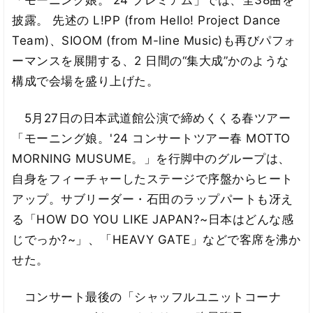
「モーニング娘。'24 プレミアム」では、全38曲を
披露。 先述の L!PP (from Hello! Project Dance
Team)、SIOOM (from M-line Music)も再びパフォ
ーマンスを展開する、2 日間の“集大成”かのような
構成で会場を盛り上げた。
5月27日の日本武道館公演で締めくくる春ツアー
「モーニング娘。'24 コンサートツアー春 MOTTO
MORNING MUSUME。」を行脚中のグループは、
自身をフィーチャーしたステージで序盤からヒート
アップ。サブリーダー・石田のラップパートも冴え
る「HOW DO YOU LIKE JAPAN?~日本はどんな感
じでっか?~」、「HEAVY GATE」などで客席を沸か
せた。
コンサート最後の「シャッフルユニットコーナ