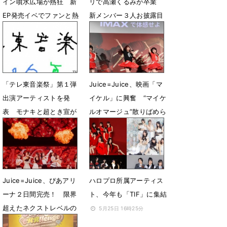
イン噴水広場が熱狂 新
リで高瀬くるみが卒業
EP発売イベでファンと熱
新メンバー３人お披露目
い一体感
で新たな歴史の幕開けへ
6月25日 23時10分
6月17日 13時35分
「テレ東音楽祭」第１弾
Juice=Juice、映画「マ
出演アーティストを発
イケル」に興奮 “マイケ
表 モナキと超とき宣が
ルオマージュ”散りばめら
福岡の意外なスポットか
れた「KEEP ON 上昇志
ら生中継
向！！」生パフォ
6月15日 12時00分
6月6日 17時36分
Juice=Juice、ぴあアリ
ハロプロ所属アーティス
ーナ２日間完売！ 限界
ト、今年も「TIF」に集結
超えたネクストレベルの
5月25日 16時25分
パフォで魅了