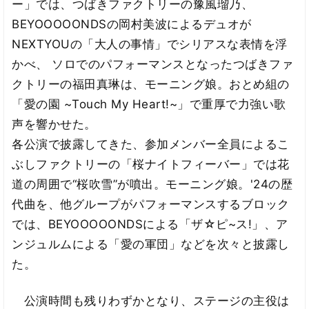
ー」では、つばきファクトリーの豫風瑠乃、
BEYOOOOONDSの岡村美波によるデュオが
NEXTYOUの「大人の事情」でシリアスな表情を浮
かべ、 ソロでのパフォーマンスとなったつばきファ
クトリーの福田真琳は、モーニング娘。おとめ組の
「愛の園 ~Touch My Heart!~」で重厚で力強い歌
声を響かせた。
各公演で披露してきた、参加メンバー全員によるこ
ぶしファクトリーの「桜ナイトフィーバー」では花
道の周囲で“桜吹雪”が噴出。モーニング娘。'24の歴
代曲を、他グループがパフォーマンスするブロック
では、BEYOOOOONDSによる「ザ☆ピ~ス!」、ア
ンジュルムによる「愛の軍団」などを次々と披露し
た。
公演時間も残りわずかとなり、ステージの主役は