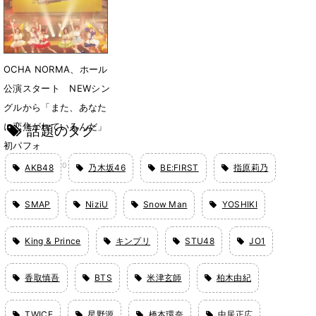
5月27日 22時45分
OCHA NORMA、ホール
公演スタート NEWシン
グルから「また、あなた
に恋焦がれているんだ」
話題のタグ
初パフォ
5月16日 19時03分
AKB48
乃木坂46
BE:FIRST
指原莉乃
SMAP
NiziU
Snow Man
YOSHIKI
King & Prince
キンプリ
STU48
JO1
香取慎吾
BTS
米津玄師
柏木由紀
TWICE
星野源
橋本環奈
中居正広