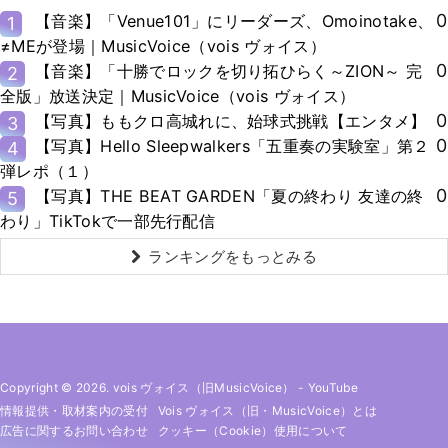
0
【音楽】「Venue101」にリーダーズ、Omoinotake、
1
≠MEが登場｜MusicVoice（vois ヴォイス）
0
【音楽】「十勝でロックを切り拓ひらく～ZION～ 完
2
全版」放送決定｜MusicVoice（vois ヴォイス）
0
【写真】ももクロ高城れに、始球式挑戦【エンタメ】
3
0
【写真】Hello Sleepwalkers「五重奏の実験室」第２
4
弾レポ（１）
0
【写真】THE BEAT GARDEN「夏の終わり 友達の終
5
わり」TikTokで一部先行配信
ランキングをもっとみる
Copyright © 2026. vois ヴォイス（旧MusicVoice）
-
YouTube
情報提供・取材案内の受付
Vois ヴォイス（旧・MusicVoice）とは
広告に関するお問い合わせ
クッキー（cookie）使用について