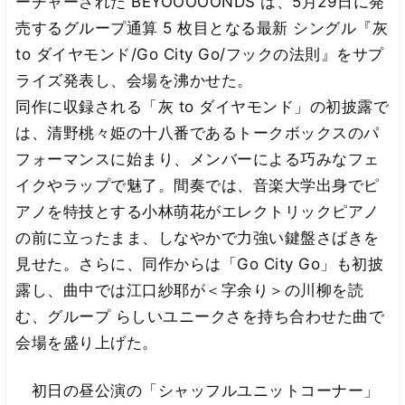
ーチャーされた BEYOOOOONDS は、5月29日に発
売するグループ通算 5 枚目となる最新 シングル『灰
to ダイヤモンド/Go City Go/フックの法則』をサプ
ライズ発表し、会場を沸かせた。
同作に収録される「灰 to ダイヤモンド」の初披露で
は、清野桃々姫の十八番であるトークボックスのパ
フォーマンスに始まり、メンバーによる巧みなフェ
イクやラップで魅了。間奏では、音楽大学出身でピ
アノを特技とする小林萌花がエレクトリックピアノ
の前に立ったまま、しなやかで力強い鍵盤さばきを
見せた。さらに、同作からは「Go City Go」も初披
露し、曲中では江口紗耶が＜字余り＞の川柳を読
む、グループ らしいユニークさを持ち合わせた曲で
会場を盛り上げた。
初日の昼公演の「シャッフルユニットコーナー」