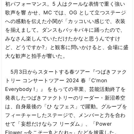
初パフォーマンス。5 人はクールな表情で重く強い
歌声を響 かせ、MC では、OG として立つステージ
への感動を伝えた小関が「カッコいい感じで、衣装
を揃えまして。ダンスもバッキバキに踊ったので、
みなさん楽しんでいただけたかなと思うんですけ
ど、どうですか?」と観客に問いかけると、会場に盛
大な歓声と拍手が響いた。
5月3日からスタートする春ツアー『つばきファク
トリー コンサートツアー 2024 春「C'mon
Everybody !」』 をもっての卒業、芸能活動終了を
発表したつばきファクトリーのリーダー・新沼希空
は、自身最後の「ひ なフェス」で躍動。グループを
フィーチャーしたステージで、メンバーと力を合わ
せて「妄想だけならフ リーダム」、「Power
Flower ~今こそ一丸となれ~」などを披露した。