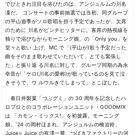
でひときわ注目を浴びたのは、アンジュルムの川名
凜だ。 コンサートの事前抽選では当初、同グループ
の平山遊季がソロ歌唱を担う予定であったが、欠席
のために 川名がピンチヒッターに。客席の熱視線を
独りで浴びながらモーニング娘。の「Only you」を
堂々と歌い 上げ、MC で「(平山が)歌う予定だった
曲をそのまま歌わせていただいて、とても緊張し
た」と振り返 る川名に対して、グループ同期の為永
幸音が「ケロ(川名の愛称)が歌っているのを見て泣
きそうで、ウ ルウルきてしまって」とこぼした。
春日井製菓「つぶグミ」の 30 周年を記念したハ
ロプロとのコラボレーションユニット・GOODM!X
は 「カモン・ミックス!」を初披露。モーニング
娘。'24 の岡村ほまれ、アンジュルムの橋迫鈴、
Juice= Juice の有澤一華、つばきファクトリーの河