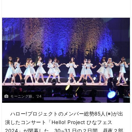
モーニング娘。'24
ハロー!プロジェクトのメンバー総勢85人(※)が出
演したコンサート「Hello! Project ひなフェス
2024」が閉幕した。30~31 日の２日間、昼夜２部