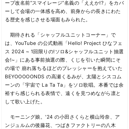
ープ改名前“スマイレージ”名義の「ええか!?」をカバ
ーして会場の一体感を高め、前身からの長きにわた
る歴史を感じさせる場面もみられた。
期待される「シャッフルユニットコーナー」で
は、YouTube の公式動画「Hello! Project ひなフェ
ス 2024 ~ 1回限りの!ソロ&シャッフルユニット抽選
会!~」にある事前抽選の際、くじを引いた瞬間にそ
の場で 崩れ落ちるほどのプレッシャーを抱えていた
BEYOOOOONDS の高瀬くるみが、太陽とシスコム
ーンの「宇宙で La Ta Ta」をソロ歌唱。本番では余
裕すら感じられる表情で、遠くを見つめながら凛と
して歌い上げた。
モーニング娘。'24 の小田さくらと横山玲奈、ア
ンジュルムの後藤花、つばきファクトリーの八木