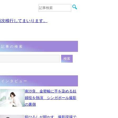
音楽
エンタメ
、順次移行してまいります。
インタビュー
動画
連載
フォト
記事の検索
インタビュー
南沙良、金密輸に手を染める妊
婦役を熱演 シンガポール撮影
の裏側
舘ひろしが明かす、撮影現場で