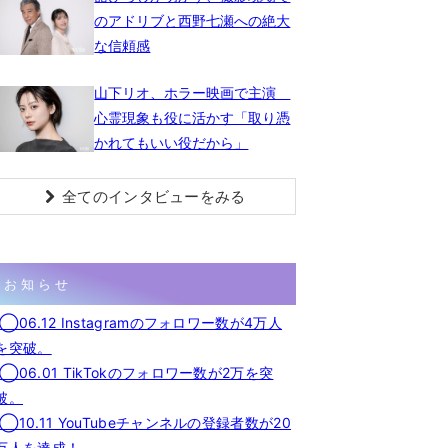
のアドリブと西野七瀬への絶大
な信頼感
山下リオ、ホラー映画で主演
心霊現象も役に活かす「取り憑
かれてもいい役だから」
全てのインタビューをみる
お知らせ
◯06.12 Instagramのフォロワー数が4万人
を突破。
◯06.01 TikTokのフォロワー数が2万を突
破。
◯10.11 YouTubeチャンネルの登録者数が20
万人を達成！