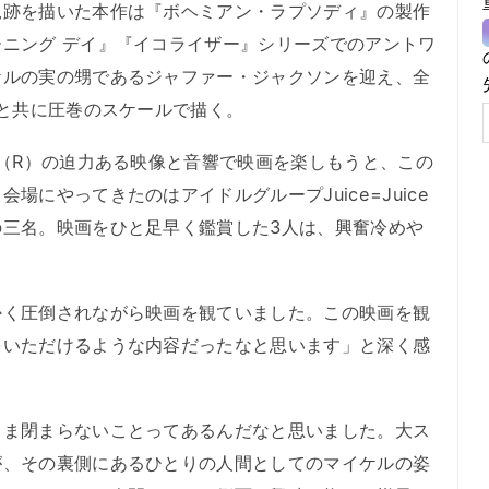
軌跡を描いた本作は『ボヘミアン・ラプソディ』の製作
ニング デイ』『イコライザー』シリーズでのアントワ
ケルの実の甥であるジャファー・ジャクソンを迎え、全
々と共に圧巻のスケールで描く。
（R）の迫力ある映像と音響で映画を楽しもうと、この
場にやってきたのはアイドルグループJuice=Juice
の三名。映画をひと足早く鑑賞した3人は、興奮冷めや
く圧倒されながら映画を観ていました。この映画を観
をいただけるような内容だったなと思います」と深く感
ま閉まらないことってあるんだなと思いました。大ス
が、その裏側にあるひとりの人間としてのマイケルの姿