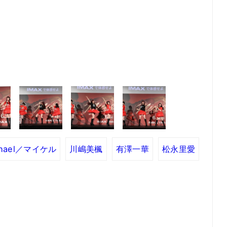
chael／マイケル
川嶋美楓
有澤一華
松永里愛