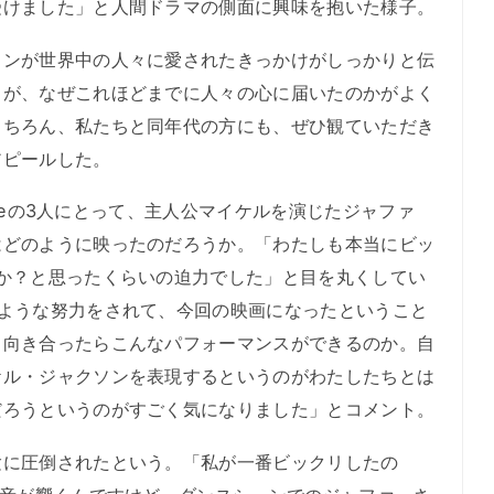
受けました」と人間ドラマの側面に興味を抱いた様子。
ンが世界中の人々に愛されたきっかけがしっかりと伝
スが、なぜこれほどまでに人々の心に届いたのかがよく
もちろん、私たちと同年代の方にも、ぜひ観ていただき
アピールした。
iceの3人にとって、主人公マイケルを演じたジャファ
はどのように映ったのだろうか。「わたしも本当にビッ
か？と思ったくらいの迫力でした」と目を丸くしてい
むような努力をされて、今回の映画になったということ
と向き合ったらこんなパフォーマンスができるのか。自
ケル・ジャクソンを表現するというのがわたしたちとは
だろうというのがすごく気になりました」とコメント。
に圧倒されたという。「私が一番ビックリしたの