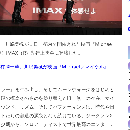
一華、川嶋美楓が５日、都内で開催された映画『Michael
）IMAX（R）先行上映会に登壇した。
愛、有澤一華、川嶋美楓が映画『Michael／マイケル』
ラー』を生み出し、そしてムーンウォークをはじめと
表現の概念そのものを塗り替えた唯一無二の存在、マイ
サウンド、リズム、そしてパフォーマンスは、時代や国
ストたちの創造の源泉となり続けている。ジャクソン5
幼少期から、ソロアーティストで世界最高のエンターテ