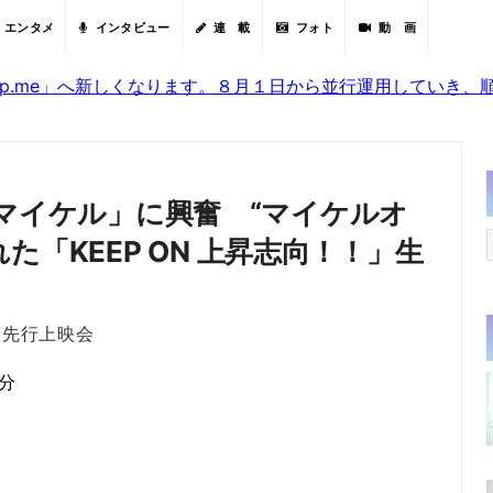
エンタメ
インタビュー
連 載
フォト
動 画
sjp.me」へ新しくなります。８月１日から並行運用していき
映画「マイケル」に興奮 “マイケルオ
た「KEEP ON 上昇志向！！」生
R）先行上映会
6分