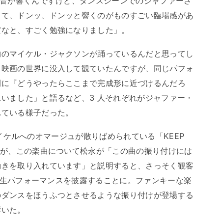
、音が響くんですけど、ダンスシーンでのジャファーさ
って、ドンッ、ドンッと響くのがものすごい臨場感があ
だなと、すごく勉強になりました」。
のマイケル・ジャクソンが踊っているんだと思ってし
。映画の世界に没入して観ていたんですが、同じパフォ
間に『どうやったらここまで完成形に近づけるんだろ
いました」と語るなど、3 人それぞれがジャファー・
れている様子だった。
、マイケルへのオマージュが散りばめられている「KEEP
るが、この楽曲について松永が「この曲の振り付けには
動きを取り入れています」と説明すると、さっそく観客
」の生パフォーマンスを披露することに。ファンキーな楽
のダンスをほうふつとさせるような振り付けが登場する
響いた。