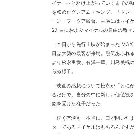
イナーへと駆け上がっていくまでの
を務めたグレアム・キング、『トレー
ーン・フークア監督、主演にはマイ
27 曲におよぶマイケルの名曲の数
本日から先行上映が始まったIMAX
日は大勢の観客が来場。熱気あふれる会
より松永里愛、有澤一華、川島美楓
らぬ様子。
映画の感想について松永が「とにか
るだけで、自分の中に新しい価値観
銘を受けた様子だった。
続く有澤も「本当に、口が開いたま
ターであるマイケルはもちろんです