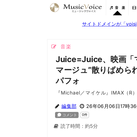
音 楽
サイトドメインが「voi
音楽
Juice=Juice、
マージュ”散りばめられ
パフォ
『Michael／マイケル』IMAX（
編集部
26年06月06日17時3
読了時間：約5分