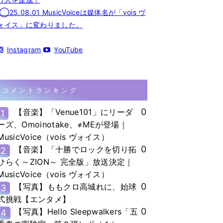
◯25.08.01 MusicVoiceは媒体名が「vois ヴ
ォイス」に変わりました。
Instagram
YouTube
コメントランキング
0
【音楽】「Venue101」にリーダ
1
ーズ、Omoinotake、≠MEが登場｜
MusicVoice（vois ヴォイス）
0
【音楽】「十勝でロックを切り拓
2
ひらく～ZION～ 完全版」放送決定｜
MusicVoice（vois ヴォイス）
0
【写真】ももクロ高城れに、始球
3
式挑戦【エンタメ】
0
【写真】Hello Sleepwalkers「五
4