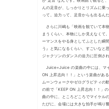
が“足音”なんです。映画館で観ると
んの足音が、しっかりとリズムに乗
って。迫力って、足音からも出るん
さらに川嶋も「映画を観ていて本物
まうくらい、本物にしか見えなくて
ーマンスをやる身としてふとした瞬
う』と気になるくらい、すごいなと思
ジャクソンのダンスの迫力に圧倒さ
Juice=Juice の楽曲の中には
ON 上昇志向！！」という楽曲があ
ムーンウォークやゼログラビティの
の前で「KEEP ON 上昇志向！！
曲の中に、ところどころでマイケル
たびに、会場には大きな拍手が鳴り