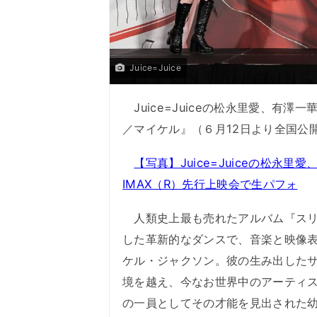
Juice=Juice
Juice=Juiceの松永里愛、有澤
／マイケル』（６月12日より全国公開
【写真】Juice=Juiceの松永里
IMAX（R）先行上映会で生パフォ
人類史上最も売れたアルバム『スリ
した革新的なダンスで、音楽と映像
ケル・ジャクソン。彼の生み出した
境を越え、今なお世界中のアーティ
の一員としてその才能を見出された