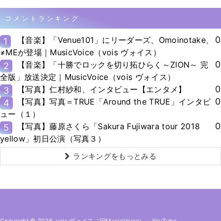
コメントランキング
0
【音楽】「Venue101」にリーダーズ、Omoinotake、
1
≠MEが登場｜MusicVoice（vois ヴォイス）
0
【音楽】「十勝でロックを切り拓ひらく～ZION～ 完
2
全版」放送決定｜MusicVoice（vois ヴォイス）
0
【写真】仁村紗和、インタビュー【エンタメ】
3
0
【写真】写真＝TRUE「Around the TRUE」インタビ
4
ュー（１）
0
【写真】藤原さくら「Sakura Fujiwara tour 2018
5
yellow」初日公演（写真３）
ランキングをもっとみる
Copyright © 2026. vois ヴォイス（旧MusicVoice）
-
YouTube