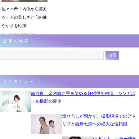
佐々木希「内側から整え
る」人の美しさと心の健
やかさを応援
7月14日 07時00分
記事の検索
インタビュー
南沙良、金密輸に手を染める妊婦役を熱演 シンガポ
ール撮影の裏側
舘ひろしが明かす、撮影現場でのアド
リブと西野七瀬への絶大な信頼感
山下リオ、ホラー映画