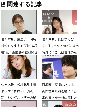
関連する記事
佐々木希、麻里子（岡崎
佐々木希、ほぼすっぴ
紗絵）を支える“頼れる秘
ん Tシャツ＆短パン姿の
書”役「距離感や信頼関係
写真に「これは普段の私
を丁寧に表現できたら」
です！」
7月8日 13時46分
6月8日 07時56分
佐々木希、松村北斗主演
西垣匠、家電にハマる
ドラマ「告白」出演決
高性能炊飯器を購入「お
定 シングルマザーの秘
米の良さを一番に感じた
書役
い」