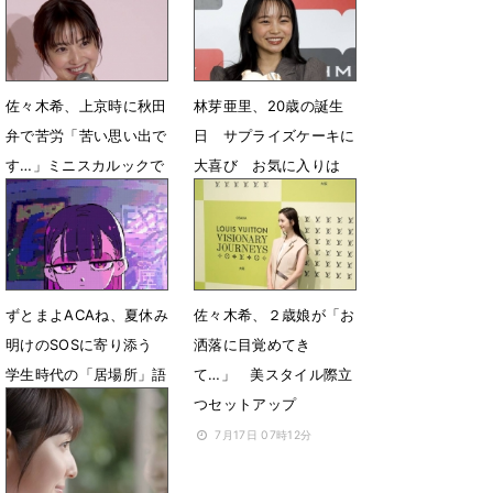
5月25日 07時00分
3月28日 12時18分
佐々木希、上京時に秋田
林芽亜里、20歳の誕生
弁で苦労「苦い思い出で
日 サプライズケーキに
す…」ミニスカルックで
大喜び お気に入りは
登場
「ほぼノーメイクのカッ
ト」
3月26日 12時50分
11月9日 13時02分
ずとまよACAね、夏休み
佐々木希、２歳娘が「お
明けのSOSに寄り添う
洒落に目覚めてき
学生時代の「居場所」語
て…」 美スタイル際立
る
つセットアップ
8月27日 17時23分
7月17日 07時12分