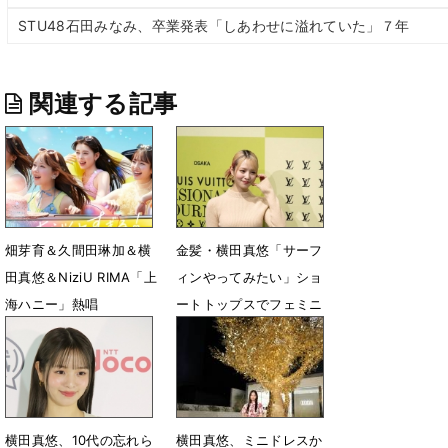
STU48石田みなみ、卒業発表「しあわせに溢れていた」７年
関連する記事
畑芽育＆久間田琳加＆横
金髪・横田真悠「サーフ
田真悠＆NiziU RIMA「上
ィンやってみたい」ショ
海ハニー」熱唱
ートトップスでフェミニ
ンなルック
7月9日 08時09分
7月22日 10時37分
横田真悠、10代の忘れら
横田真悠、ミニドレスか