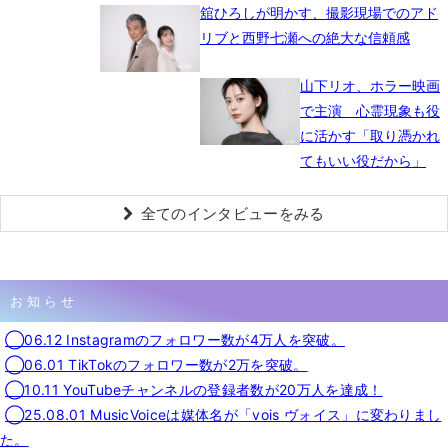
舘ひろしが明かす、撮影現場でのアド
リブと西野七瀬への絶大な信頼感
山下リオ、ホラー映画
で主演 心霊現象も役
に活かす「取り憑かれ
てもいい役だから」
全てのインタビューをみる
お知らせ
◯06.12 Instagramのフォロワー数が4万人を突破。
◯06.01 TikTokのフォロワー数が2万を突破。
◯10.11 YouTubeチャンネルの登録者数が20万人を達成！
◯25.08.01 MusicVoiceは媒体名が「vois ヴォイス」に変わりまし
た。