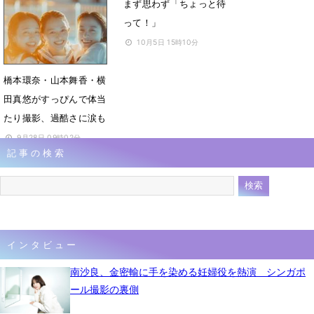
まず思わず「ちょっと待
10月16日 00時38分
って！」
10月5日 15時10分
橋本環奈・山本舞香・横
田真悠がすっぴんで体当
たり撮影、過酷さに涙も
9月28日 09時02分
記事の検索
インタビュー
南沙良、金密輸に手を染める妊婦役を熱演 シンガポ
ール撮影の裏側