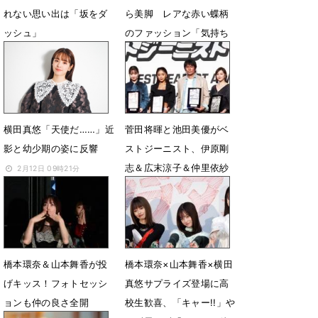
れない思い出は「坂をダ
ら美脚 レアな赤い蝶柄
ッシュ」
のファッション「気持ち
高まる」
3月26日 19時34分
12月1日 03時51分
横田真悠「天使だ……」近
菅田将暉と池田美優がベ
影と幼少期の姿に反響
ストジーニスト、伊原剛
志＆広末涼子＆仲里依紗
2月12日 09時21分
＆窪塚愛流＆横田真悠も
受賞
11月10日 16時23分
橋本環奈＆山本舞香が投
橋本環奈×山本舞香×横田
げキッス！フォトセッシ
真悠サプライズ登場に高
ョンも仲の良さ全開
校生歓喜、「キャー!!」や