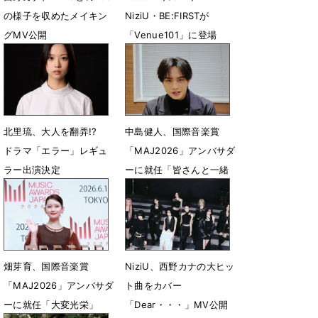
の様子を収めたメイキン
NiziU・BE:FIRSTが
グMV公開
「Venue101」に登場
4月21日 21時07分
4月10日 18時00分
北里琉、大人を翻弄!?
中島健人、国際音楽賞
ドラマ「エラー」レギュ
「MAJ2026」アンバサダ
ラー出演決定
ーに就任「皆さんと一緒
に盛り上げていきたい」
3月26日 12時10分
3月19日 16時42分
畑芽育、国際音楽賞
NiziU、西野カナの大ヒッ
「MAJ2026」アンバサダ
ト曲をカバー
ーに就任「大変光栄」
「Dear・・・」MV公開