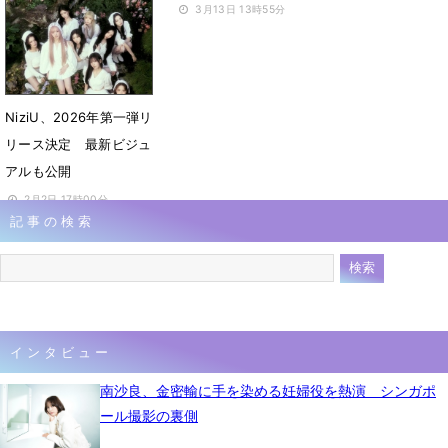
3月19日 16時37分
3月13日 13時55分
NiziU、2026年第一弾リ
リース決定 最新ビジュ
アルも公開
2月2日 17時00分
記事の検索
インタビュー
南沙良、金密輸に手を染める妊婦役を熱演 シンガポ
ール撮影の裏側