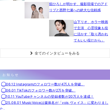
舘ひろしが明かす、撮影現場でのアド
リブと西野七瀬への絶大な信頼感
山下リオ、ホラー映画
で主演 心霊現象も役
に活かす「取り憑かれ
てもいい役だから」
全てのインタビューをみる
お知らせ
◯06.12 Instagramのフォロワー数が4万人を突破。
◯06.01 TikTokのフォロワー数が2万を突破。
◯10.11 YouTubeチャンネルの登録者数が20万人を達成！
◯25.08.01 MusicVoiceは媒体名が「vois ヴォイス」に変わりまし
た。