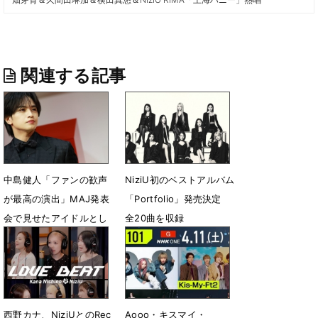
関連する記事
中島健人「ファンの歓声
NiziU初のベストアルバム
が最高の演出」MAJ発表
「Portfolio」発売決定
会で見せたアイドルとし
全20曲を収録
ての誇り
4月27日 13時31分
4月30日 17時48分
西野カナ、NiziUとのRec
Aooo・キスマイ・