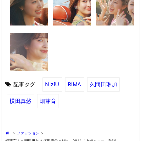
記事タグ
NiziU
RIMA
久間田琳加
横田真悠
畑芽育
>
ファッション
>
畑芽育＆久間田琳加＆横田真悠＆NiziU RIMA「上海ハニー」熱唱