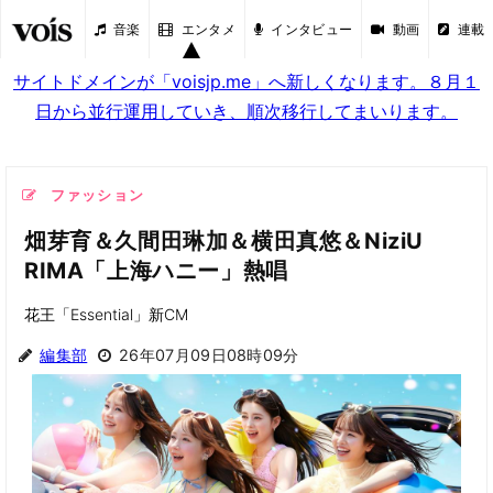
音楽
エンタメ
インタビュー
動画
連載
サイトドメインが「voisjp.me」へ新しくなります。８月１
日から並行運用していき、順次移行してまいります。
ファッション
畑芽育＆久間田琳加＆横田真悠＆NiziU
RIMA「上海ハニー」熱唱
花王「Essential」新CM
編集部
26年07月09日08時09分