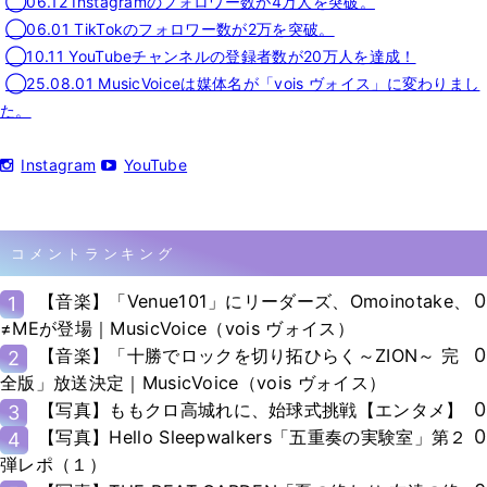
◯06.12 Instagramのフォロワー数が4万人を突破。
◯06.01 TikTokのフォロワー数が2万を突破。
◯10.11 YouTubeチャンネルの登録者数が20万人を達成！
◯25.08.01 MusicVoiceは媒体名が「vois ヴォイス」に変わりまし
た。
Instagram
YouTube
コメントランキング
0
【音楽】「Venue101」にリーダーズ、Omoinotake、
1
≠MEが登場｜MusicVoice（vois ヴォイス）
0
【音楽】「十勝でロックを切り拓ひらく～ZION～ 完
2
全版」放送決定｜MusicVoice（vois ヴォイス）
0
【写真】ももクロ高城れに、始球式挑戦【エンタメ】
3
0
【写真】Hello Sleepwalkers「五重奏の実験室」第２
4
弾レポ（１）