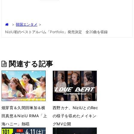
>
韓国エンタメ
>
NiziU初のベストアルバム「Portfolio」発売決定 全20曲を収録
関連する記事
畑芽育＆久間田琳加＆横
西野カナ、NiziUとのRec
田真悠＆NiziU RIMA「上
の様子を収めたメイキン
海ハニー」熱唱
グMV公開
7月9日 08時09分
4月21日 21時07分