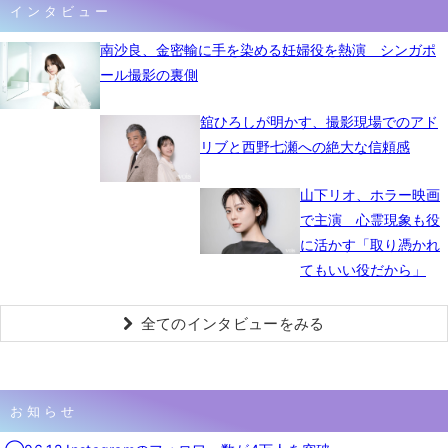
インタビュー
南沙良、金密輸に手を染める妊婦役を熱演 シンガポ
ール撮影の裏側
舘ひろしが明かす、撮影現場でのアド
リブと西野七瀬への絶大な信頼感
山下リオ、ホラー映画
で主演 心霊現象も役
に活かす「取り憑かれ
てもいい役だから」
全てのインタビューをみる
お知らせ