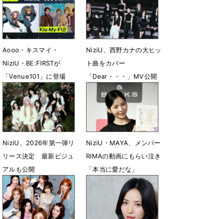
Aooo・キスマイ・
NiziU、西野カナの大ヒッ
NiziU・BE:FIRSTが
ト曲をカバー
「Venue101」に登場
「Dear・・・」MV公開
4月10日 18時00分
3月13日 13時55分
NiziU、2026年第一弾リ
NiziU・MAYA、メンバー
リース決定 最新ビジュ
RIMAの動画にもらい泣き
アルも公開
「本当に愛だな」
2月2日 17時00分
1月11日 19時59分