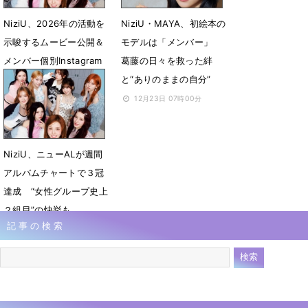
NiziU、2026年の活動を
NiziU・MAYA、初絵本の
示唆するムービー公開＆
モデルは「メンバー」
メンバー個別Instagram
葛藤の日々を救った絆
アカウントも開設
と“ありのままの自分”
1月1日 16時25分
12月23日 07時00分
NiziU、ニューALが週間
アルバムチャートで３冠
達成 “女性グループ史上
２組目”の快挙も
記事の検索
11月27日 07時00分