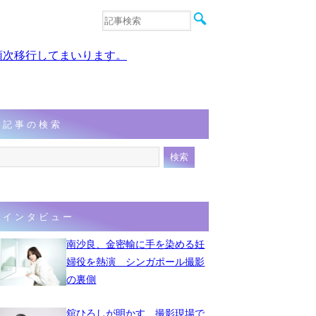
音楽
エンタメ
、順次移行してまいります。
インタビュー
動画
連載
フォト
記事の検索
インタビュー
南沙良、金密輸に手を染める妊
婦役を熱演 シンガポール撮影
の裏側
舘ひろしが明かす、撮影現場で