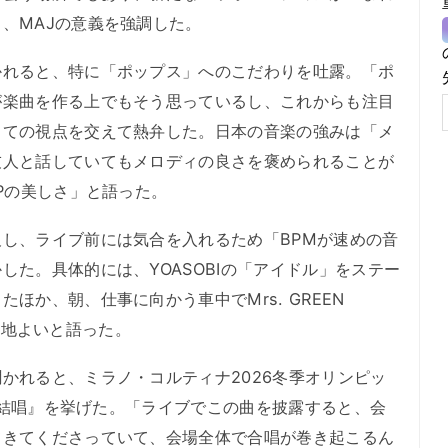
、MAJの意義を強調した。
れると、特に「ポップス」へのこだわりを吐露。「ポ
が楽曲を作る上でもそう思っているし、これからも注目
しての視点を交えて熱弁した。日本の音楽の強みは「メ
友人と話していてもメロディの良さを褒められることが
Pの美しさ」と語った。
し、ライブ前には気合を入れるため「BPMが速めの音
した。具体的には、YOASOBIの「アイドル」をステー
ほか、朝、仕事に向かう車中でMrs. GREEN
のが心地よいと語った。
れると、ミラノ・コルティナ2026冬季オリンピッ
グ『結唱』を挙げた。「ライブでこの曲を披露すると、会
てきてくださっていて、会場全体で合唱が巻き起こるん