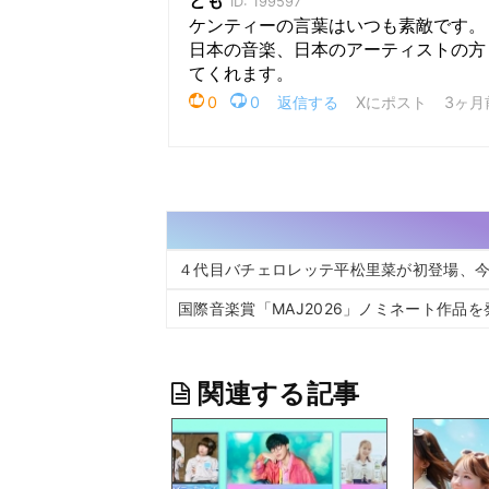
４代目バチェロレッテ平松里菜が初登場、
国際⾳楽賞「MAJ2026」ノミネート作品
関連する記事