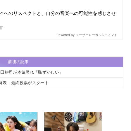
前後の記事
今田耕司が本気照れ「恥ずかしい」
を発表 最終投票がスタート