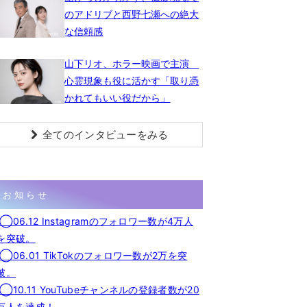
のアドリブと西野七瀬への絶大
な信頼感
山下リオ、ホラー映画で主演
心霊現象も役に活かす「取り憑
かれてもいい役だから」
全てのインタビューをみる
お知らせ
◯06.12 Instagramのフォロワー数が4万人
を突破。
◯06.01 TikTokのフォロワー数が2万を突
破。
◯10.11 YouTubeチャンネルの登録者数が20
万人を達成！