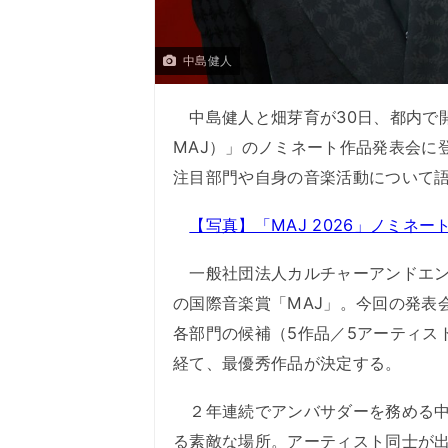
中島健人
中島健人と畑芽育が30日、都内で開催され
MAJ）」のノミネート作品発表会に
注目部門や自身の音楽活動について
【写真】「MAJ 2026」ノミネ
一般社団法人カルチャーアンドエン
の国際音楽賞「MAJ」。今回の発表
各部門の候補（5作品／5アーティス
経て、最優秀作品が決定する。
２年連続でアンバサダーを務める中
る素敵な場所。アーティスト同士が