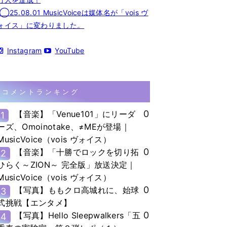
◯25.08.01 MusicVoiceは媒体名が「vois ヴ
ォイス」に変わりました。
Instagram
YouTube
コメントランキング
0
【音楽】「Venue101」にリーダ
1
ーズ、Omoinotake、≠MEが登場｜
MusicVoice（vois ヴォイス）
0
【音楽】「十勝でロックを切り拓
2
ひらく～ZION～ 完全版」放送決定｜
MusicVoice（vois ヴォイス）
0
【写真】ももクロ高城れに、始球
3
式挑戦【エンタメ】
0
【写真】Hello Sleepwalkers「五
4