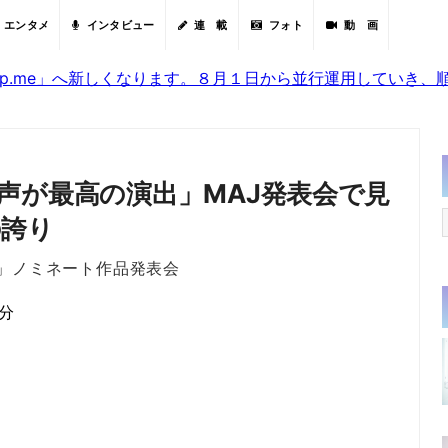
エンタメ
インタビュー
連 載
フォト
動 画
sjp.me」へ新しくなります。８月１日から並行運用していき
声が最高の演出」MAJ発表会で見
の誇り
2026」ノミネート作品発表会
8分